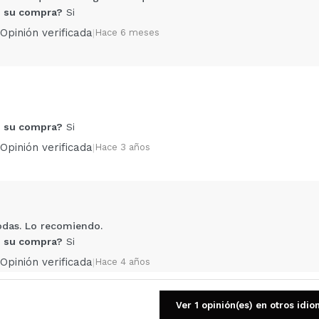
 su compra?
Si
Opinión verificada
|
Hace 6 meses
Compartir un vídeo o una foto
 su compra?
Si
Tu vídeo podría ser el primero. Imagínatelo...
Opinión verificada
|
Hace 3 años
5/
compra?
Si
No
AR
odas. Lo recomiendo.
 su compra?
Si
Opinión verificada
|
Hace 4 años
Ver 1 opinión(es) en otros idi