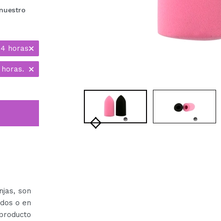
nuestro
24 horas
 horas.
njas, son
idos o en
producto