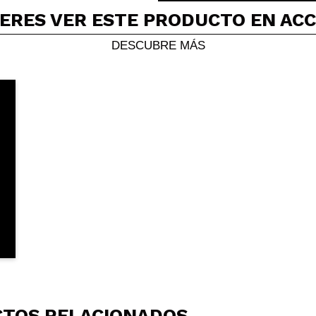
uty
ERES VER ESTE PRODUCTO EN AC
encantan
 su compra?
Si
DESCUBRE MÁS
Opinión verificada
|
Hace 6 años
TOS RELACIONADOS