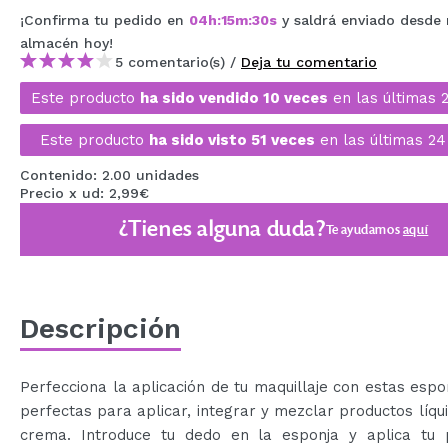
MAQUIFARMA
¡Confirma tu pedido en
04
h
:
15
m
:
30
s
y saldrá enviado desde 
almacén
hoy
!
KOREA ZONE
5 comentario(s) /
Deja tu comentario
TRAVEL SIZE
Este producto
ha sido vendido 10 veces
en las últimas 
NATURE
Este producto
ha sido visto 51 veces
en las últimas 24
Contenido: 2.00 unidades
Precio x ud: 2,99€
OFERTAS
¿Tienes alguna duda?
Te ayudamos
aquí
OUTLET
¡HAN VUELTO!
PRÓXIMAMENTE
Descripción
BLOG
Perfecciona la aplicación de tu maquillaje con estas espo
perfectas para aplicar, integrar y mezclar productos líqu
crema. Introduce tu dedo en la esponja y aplica tu 