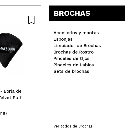
BROCHAS
Accesorios y mantas
Esponjas
Limpiador de Brochas
UBU - Esponja de maquillaje
Brochas de Rostro
Blender Baby
W7 
Pinceles de Ojos
Pow
Pinceles de Labios
Sets de brochas
 Borla de
Velvet Puff
118)
(19)
4,99€
2,
Ver todos de Brochas