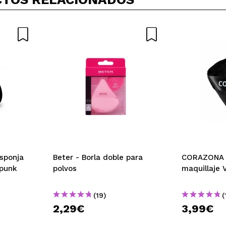
sponja
Beter - Borla doble para
CORAZONA -
Spunk
polvos
maquillaje 
(19)
(
2,29€
3,99€