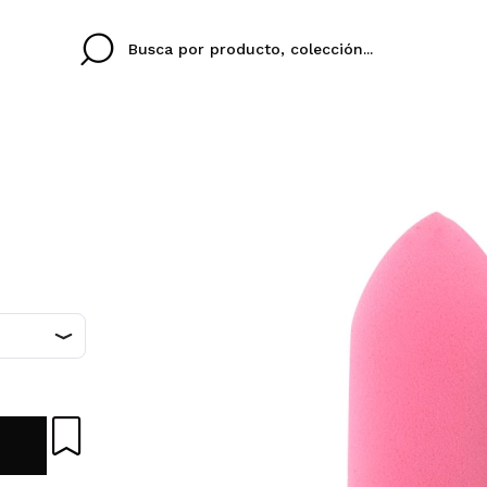
Cristina
Antonia
Ines
No tengo cuenta aqu
U IDIOMA
ez que
Buena experiencia
Muy bien
Spedizi
QUIER
ESPAÑOL
ENGLISH
eriencia
imballa
ajería.
elegan
colori sc
Al crear una cuenta en
rápidamente, revisar e
anteriores.