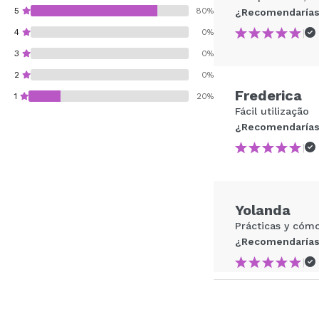
5
80%
¿Recomendarías
|
4
0%
3
0%
2
0%
Frederica
1
20%
Fácil utilização
¿Recomendarías
|
¿Recomendarías su 
Yolanda
ENVI
Prácticas y cóm
¿Recomendarías
|