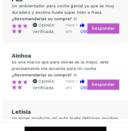
Un ambientador para coche genial ya que es muy
duradero y encima huele super bien a fresa
¿Recomendarías su compra?
Si
Opinión
Hace 1
Responder
|
|
verificada
Útil
año
Compartir un vídeo o una foto
Ainhoa
Tu vídeo podría ser el primero. Imagínatelo...
Es una marca que para olores es la mejor, este
precisamente me encanta para mi coche
¿Recomendarías su compra?
Si
¿Recomendarías su compra?
Si
No
Opinión
Hace 1
Responder
|
|
5/5
verificada
Útil
año
ENVIAR
Letisia
Un super producto mi auto huele delicioso muchas
gracias Maquillalia