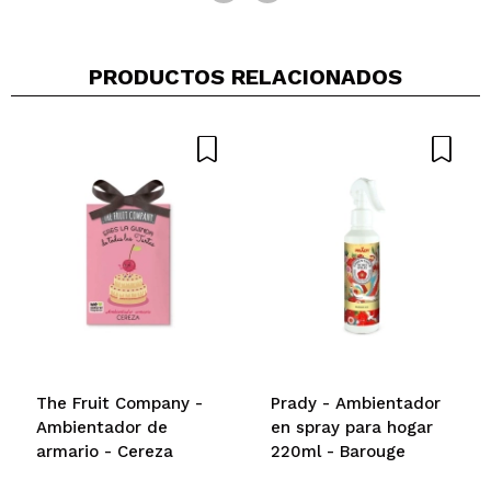
verificada
Útil
años
PRODUCTOS RELACIONADOS
Amaya
Huele estupendamente y ha durado bastante;
repetiré seguro
¿Recomendarías su compra?
Si
Opinión
Hace 2
Responder
|
|
verificada
Útil
años
Angélique
Si vous aimez les parfums sucré vous l\'aimerez
¿Recomendarías su compra?
Si
Opinión
Hace 2
Responder
|
|
verificada
Útil
años
The Fruit Company -
Prady - Ambientador
Ambientador de
en spray para hogar
armario - Cereza
220ml - Barouge
Carolina