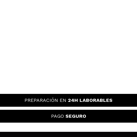
verificada
Útil
años
Esperanza
Me ha sorprendido gratamente. Normalmente, no
noto ningún olor en el coche cuando uso
ambientadores de este tipo, sin embargo, con este
desde el primer momento se ha notado. Abres el
coche y te viene el olor de fresas con nata. Repetiré
con otros olores seguro.
¿Recomendarías su compra?
Si
Opinión
Hace 3
Responder
|
|
verificada
Útil
años
PREPARACIÓN EN
24H LABORABLES
juani
PAGO
SEGURO
es mi olor favorito de la marca y sin duda desde
que lo tengo no me falta en el coche
¿Recomendarías su compra?
Si