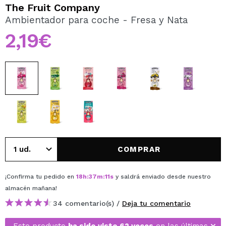
QUIERO REGISTRARME
The Fruit Company
Ambientador para coche - Fresa y Nata
Al crear una cuenta en Maquillalia.com podrás realizar
tus compras rápidamente, revisar el estado de tus
2,19€
pedidos y consultar tus operaciones anteriores.
CREAR CUENTA
COMPRAR
¡Confirma tu pedido en
18
h
:
37
m
:
11
s
y saldrá enviado desde nuestro
almacén
mañana
!
34 comentario(s) /
Deja tu comentario