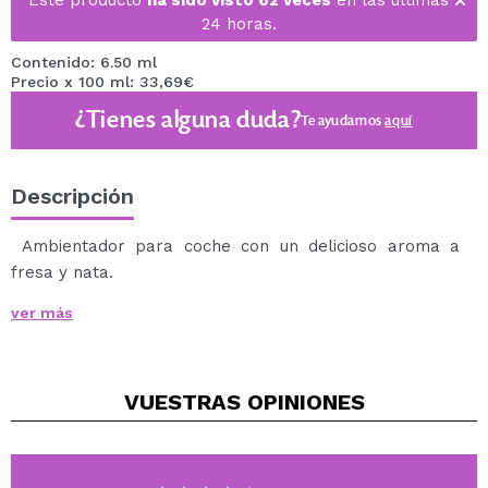
Este producto
ha sido visto 62 veces
en las últimas
24 horas.
Contenido: 6.50 ml
Precio x 100 ml: 33,69€
¿Tienes alguna duda?
Te ayudamos
aquí
Descripción
Ambientador para coche con un delicioso aroma a
fresa y nata.
Este ambientador está diseñado para que puedas
ver más
colocarlo fácilmente en tu coche.
Además su aroma durará más de 45 días.
VUESTRAS
OPINIONES
Está formulado con extractos naturales y 0% de
alcohol.