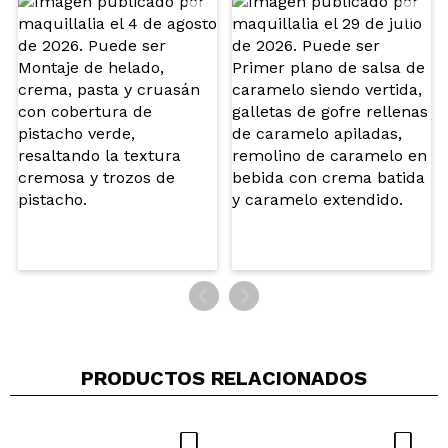
Opinión
Hace 4
Responder
|
|
verificada
Útil
años
Judit
Me encanta esta marca. Todo huele genial. Los
higienizadores no son nada pegajosos y no ocupan
nada, los puedes llevar en cualquier sitio.
¿Recomendarías su compra?
Si
Opinión
Hace 5
Responder
|
|
verificada
Útil
años
Miriam
Me encanta, igual que todos los productos de the
fruit company
PRODUCTOS RELACIONADOS
¿Recomendarías su compra?
Si
Opinión
Hace 5
Responder
|
|
verificada
Útil
años