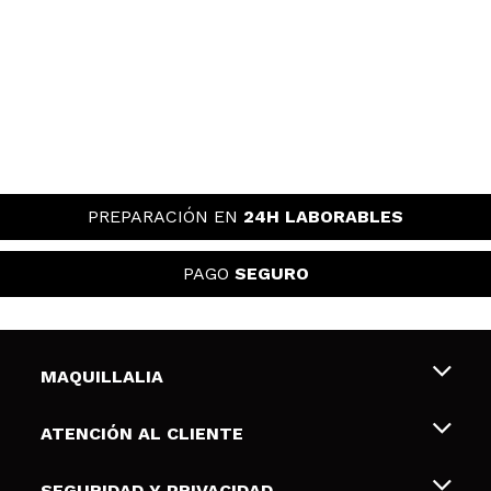
PREPARACIÓN EN
24H LABORABLES
PAGO
SEGURO
MAQUILLALIA
Sobre nosotros
ATENCIÓN AL CLIENTE
Empleo
Envíos y devoluciones
SEGURIDAD Y PRIVACIDAD
Tarjetas de Regalo