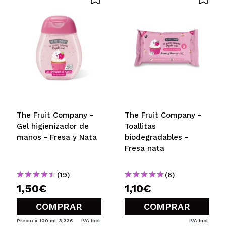
Carmen
huele que es una maravilla
¿Recomendarías su compra?
Si
Responder
Útil
|
Hace 5 años
The Fruit Company -
The Fruit Company -
Gel higienizador de
Toallitas
manos - Fresa y Nata
biodegradables -
Fresa nata
(19)
(6)
1,50€
1,10€
COMPRAR
COMPRAR
Precio x 100 ml: 3,33€
IVA Incl.
IVA Incl.