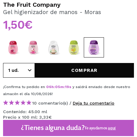
QUIERO REGISTRARME
The Fruit Company
Gel higienizador de manos - Moras
Al crear una cuenta en Maquillalia.com podrás realizar
tus compras rápidamente, revisar el estado de tus
1,50€
pedidos y consultar tus operaciones anteriores.
CREAR CUENTA
COMPRAR
¡Confirma tu pedido en
06
h
:
05
m
:
19
s
y saldrá enviado desde nuestro
almacén
el día 10/08/2026
!
10 comentario(s) /
Deja tu comentario
Contenido: 45.00 ml
Precio x 100 ml: 3,33€
¿Tienes alguna duda?
Te ayudamos
aquí