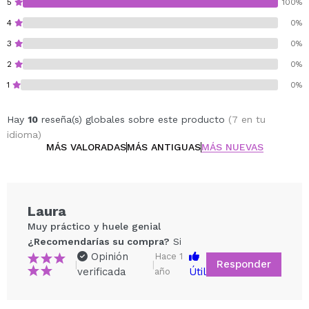
5
100%
geles hidroalcohólico de uso profesional o farmacéutico
4
0%
3
0%
2
0%
1
0%
Hay
10
reseña(s) globales sobre este producto
(7 en tu
idioma)
MÁS VALORADAS
MÁS ANTIGUAS
MÁS NUEVAS
Laura
Muy práctico y huele genial
¿Recomendarías su compra?
Si
Opinión
Hace 1
Responder
|
|
verificada
Útil
año