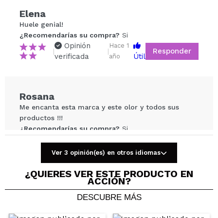
Elena
Compartir un vídeo o una foto
Huele genial!
Tu vídeo podría ser el primero. Imagínatelo...
¿Recomendarías su compra?
Si
Opinión
Hace 1
Responder
|
|
verificada
Útil
año
¿Recomendarías su compra?
Si
No
5/5
Rosana
ENVIAR
Me encanta esta marca y este olor y todos sus
productos !!!
¿Recomendarías su compra?
Si
Opinión
Hace 2
Responder
|
|
verificada
Útil
años
Ver 3 opinión(es) en otros idiomas
¿QUIERES VER ESTE PRODUCTO EN
ACCIÓN?
Rocio
DESCUBRE MÁS
Buen olor y absorbe rápido
¿Recomendarías su compra?
Si