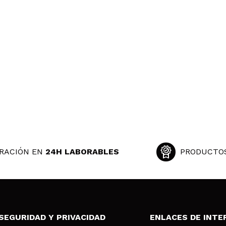
tura mousse, con poco jabón cunde mucho y huele bastante a 
 su compra?
Si
Opinión verificada
|
Hace 5 años
y rico y como ya sale con las espumita es muy suave
 su compra?
Si
Opinión verificada
|
Hace 5 años
RACIÓN EN
24H LABORABLES
PRODUCTO
ncanta tanto el aroma como diseño como su función!
 su compra?
Si
SEGURIDAD Y PRIVACIDAD
ENLACES DE INTE