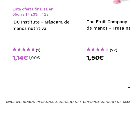
Huelen genial y
Esta oferta finaliza en:
¿Recomendarías
05
días
17
h
:
39
m
:
42
s
|
The Fruit Company 
IDC Institute - Máscara de
de manos - Fresa n
manos nutritiva
Carmen
(1)
(22)
Me encanta el o
1,14€
1,50€
1,90€
espuma y limpia
¿Recomendarías
|
Imma
INICIO
>
CUIDADO PERSONAL
>
CUIDADO DEL CUERPO
>
CUIDADO DE MA
Me gusta mucho 
¿Recomendarías
|