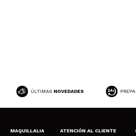
Gemma
Me encanta, tex
¿Recomendarías
|
lucy
tiene un olor mu
¿Recomendarías
|
ÚLTIMAS
NOVEDADES
PREPA
Manuela
Es genial, me e
¿Recomendarías
MAQUILLALIA
ATENCIÓN AL CLIENTE