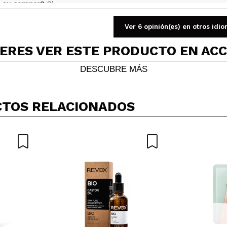
 su compra?
Si
Opinión verificada
|
Hace 3 años
Ver 6 opinión(es) en otros idi
ERES VER ESTE PRODUCTO EN AC
DESCUBRE MÁS
 de fresas y nata y lo recomiendo mucho más. No me acaba de 
 su compra?
Si
Opinión verificada
|
Hace 4 años
TOS RELACIONADOS
MARIA
y cuqui y deja la piel además de limpia, con un olor buenísimo
 su compra?
Si
Opinión verificada
|
Hace 4 años