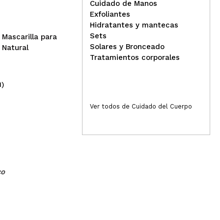
de manos Patisseries -
de 
Cuidado de Manos
Pistachio Macaron
mou
Exfoliantes
Hidratantes y mantecas
Responder
Útil
Sets
Mascarilla para
Solares y Bronceado
 Natural
Tratamientos corporales
1)
(2)
mato mousse y este es mas contundente hace mucha
1,95€
2,
Ver todos de Cuidado del Cuerpo
Responder
Útil
CO
a que nos lavamos las manos tanto.
Responder
Útil