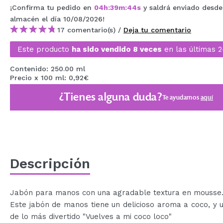
¡Confirma tu pedido en
04
h
:
39
m
:
44
s
y saldrá enviado desde
MAQUIFARMA
almacén
el día 10/08/2026
!
KOREA ZONE
17 comentario(s) /
Deja tu comentario
TRAVEL SIZE
Este producto
ha sido vendido 8 veces
en las últimas 
NATURE
Contenido: 250.00 ml
Precio x 100 ml: 0,92€
¿Tienes alguna duda?
Te ayudamos
aquí
OFERTAS
OUTLET
¡HAN VUELTO!
PRÓXIMAMENTE
Descripción
BLOG
Jabón para manos con una agradable textura en mousse
Este jabón de manos tiene un delicioso aroma a coco, y 
de lo más divertido "Vuelves a mi coco loco"