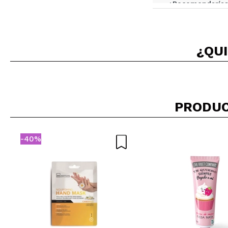
¿Recomendarías
|
¿QUI
Gabriela
Probé también el
¿Recomendarías
|
PRODUC
-40%
ANGELICA 
Este jabón es mu
¿Recomendarías
|
Sonia