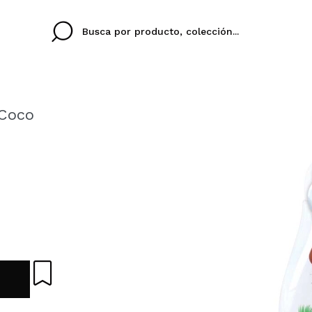
 Coco
Cristina
Antonia
Ines
No tengo cuenta aqu
U IDIOMA
ez que
Buena experiencia
Muy bien
Spedizi
QUIER
ESPAÑOL
ENGLISH
eriencia
imballa
ajería.
elegan
colori sc
Al crear una cuenta en
rápidamente, revisar e
anteriores.