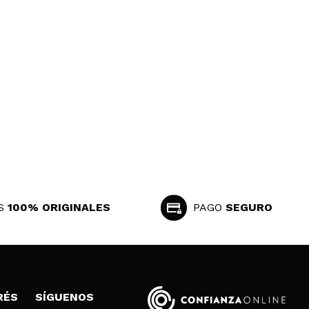
coco
Responder
Útil
Responder
Útil
S
100% ORIGINALES
PAGO
SEGURO
RÉS
SÍGUENOS