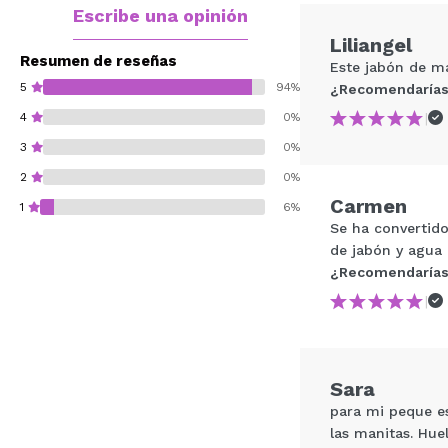
Escribe una opinión
Liliangel
Resumen de reseñas
Este jabón de ma
5
94%
¿Recomendarías
|
4
0%
3
0%
2
0%
Carmen
1
6%
Se ha convertid
de jabón y agua 
¿Recomendarías
|
¿Recomendarías su 
ENVI
Sara
para mi peque es
las manitas. Hue