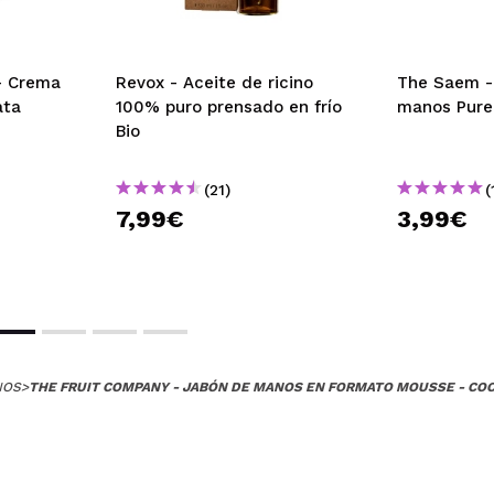
 duran mucho
 su compra?
Si
Opinión verificada
|
Hace 5 años
- Crema
Revox - Aceite de ricino
The Saem - 
ata
100% puro prensado en frío
manos Pure
Bio
(21)
(
lor y ademas he probado otro tipos de jabon de manos en for
7,99€
3,99€
 muy bien
 su compra?
Si
Opinión verificada
|
Hace 5 años
NOS
>
THE FRUIT COMPANY - JABÓN DE MANOS EN FORMATO MOUSSE - CO
el olor. El formato espuma a mi me gusta. Resulta ligero ahor
 su compra?
Si
Opinión verificada
|
Hace 5 años