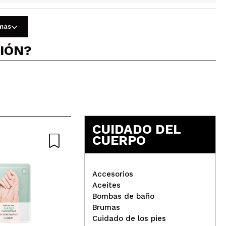
Responder
Útil
omas
CIÓN?
convencer el olor que deja este.
Responder
Útil
CUIDADO DEL
CUERPO
Accesorios
Responder
Útil
Aceites
Bombas de baño
Brumas
The Fruit Company - Crema
The
Cuidado de los pies