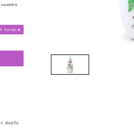
 nuestro
24 horas
.
un diseño