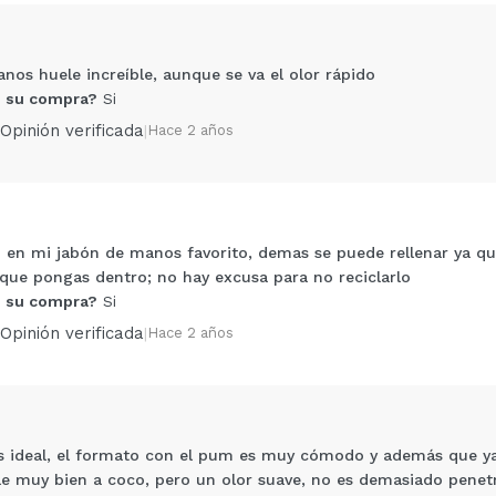
nos huele increíble, aunque se va el olor rápido
 su compra?
Si
Opinión verificada
|
Hace 2 años
o en mi jabón de manos favorito, demas se puede rellenar ya 
Compartir un vídeo o una foto
que pongas dentro; no hay excusa para no reciclarlo
Tu vídeo podría ser el primero. Imagínatelo...
 su compra?
Si
Opinión verificada
|
Hace 2 años
5/
compra?
Si
No
AR
 ideal, el formato con el pum es muy cómodo y además que ya 
le muy bien a coco, pero un olor suave, no es demasiado penetr