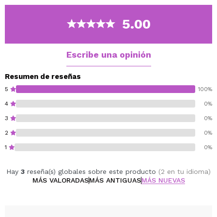
convierte tu rutina nocturna en una experiencia frutal
única.
5.00
Su fórmula es 100% vegana y cruelty-free, libre de
ingredientes agresivos y perfecta para el cuidado
diario.
Escribe una opinión
Vegan.
Resumen de reseñas
Cruelty free.
5
100%
4
0%
3
0%
2
0%
1
0%
Hay
3
reseña(s) globales sobre este producto
(2 en tu idioma)
MÁS VALORADAS
MÁS ANTIGUAS
MÁS NUEVAS