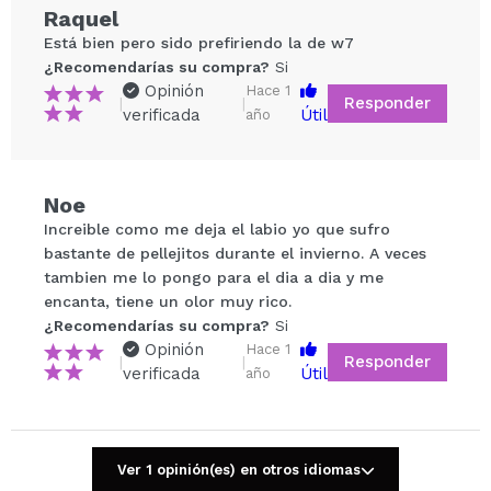
Raquel
Está bien pero sido prefiriendo la de w7
¿Recomendarías su compra?
Si
Opinión
Hace 1
Responder
|
|
verificada
Útil
año
Noe
Compartir un vídeo o una foto
Increible como me deja el labio yo que sufro
Tu vídeo podría ser el primero. Imagínatelo...
bastante de pellejitos durante el invierno. A veces
tambien me lo pongo para el dia a dia y me
encanta, tiene un olor muy rico.
¿Recomendarías su compra?
Si
No
¿Recomendarías su compra?
Si
5/5
Opinión
Hace 1
Responder
|
|
verificada
Útil
año
ENVIAR
Ver 1 opinión(es) en otros idiomas