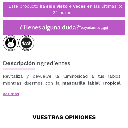
Este producto
ha sido visto 4 veces
en las últimas
24 horas.
¿Tienes alguna duda?
Te ayudamos
aquí
Descripción
Ingredientes
Revitaliza y devuelve la luminosidad a tus labios
mientras duermes con la
mascarilla labial Tropical
con Vitamina C
de
The Fruit Company
.
ver más
Su fórmula enriquecida con Vitamina C ayuda a mejorar
el tono, hidratar en profundidad y aportar frescura,
dejando los labios visiblemente más radiantes y
VUESTRAS
OPINIONES
saludables al despertar.
Con un delicioso aroma tropical, esta mascarilla