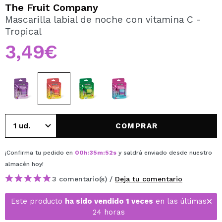
QUIERO REGISTRARME
The Fruit Company
Mascarilla labial de noche con vitamina C -
Al crear una cuenta en Maquillalia.com podrás realizar
Tropical
tus compras rápidamente, revisar el estado de tus
pedidos y consultar tus operaciones anteriores.
3,49€
CREAR CUENTA
COMPRAR
¡Confirma tu pedido en
00
h
:
35
m
:
51
s
y saldrá enviado desde nuestro
almacén
hoy
!
3 comentario(s) /
Deja tu comentario
Este producto
ha sido vendido 1 veces
en las últimas
24 horas