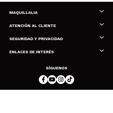
MAQUILLALIA
Sobre nosotros
ATENCIÓN AL CLIENTE
Empleo
Envíos y devoluciones
SEGURIDAD Y PRIVACIDAD
Tarjetas de Regalo
Desistimiento / Devoluciones
Terminos y condiciones de uso
ENLACES DE INTERÉS
Formas de pago
Pólitica de Privacidad
Contacto
Descuento Estudiantes
Política de cookies
SÍGUENOS
Resolución de litigios en línea (ODR)