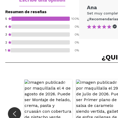
Ana
Resumen de reseñas
Set muy complet
5
100%
¿Recomendarías
|
4
0%
3
0%
2
0%
1
0%
¿QUI
¿Recomendarías su 
ENVI