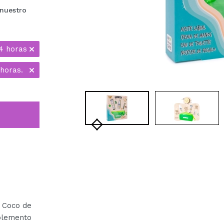
nuestro
4 horas
 horas.
 Coco de
plemento