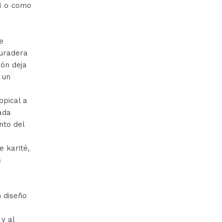
ti o como
e
duradera
ión deja
 un
opical a
ada
nto del
 karité,
s
n diseño
y al