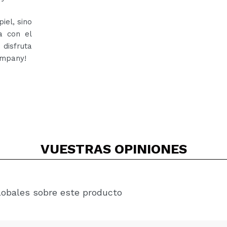
iel, sino
a con el
 disfruta
ompany!
VUESTRAS
OPINIONES
lobales sobre este producto