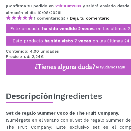
MAQUIFARMA
¡Confirma tu pedido en
21
h
:
40
m
:
01
s
y saldrá enviado desde 
almacén
el día 10/08/2026
!
KOREA ZONE
1 comentario(s) /
Deja tu comentario
TRAVEL SIZE
Este producto
ha sido vendido 2 veces
en las últimas 2
NATURE
Este producto
ha sido visto 7 veces
en las últimas 24
Contenido: 4.00 unidades
Precio x ud: 2,24€
OFERTAS
¿Tienes alguna duda?
Te ayudamos
aquí
OUTLET
¡HAN VUELTO!
PRÓXIMAMENTE
Descripción
Ingredientes
BLOG
Set de regalo Summer Coco de The Fruit Company.
¡Sumérgete en el verano con el Set de regalo Summer de
The Fruit Company! Este exclusivo set es el com