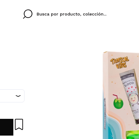
Cristina
Antonia
Ines
No tengo cuenta aqu
U IDIOMA
ez que
Buena experiencia
Muy bien
Spedizi
QUIER
ESPAÑOL
ENGLISH
eriencia
imballa
ajería.
elegan
colori sc
Al crear una cuenta en
rápidamente, revisar e
anteriores.