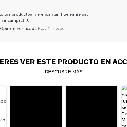
o,los productos me encantan huelen genial
 su compra?
Si
Opinión verificada
|
Hace 11 meses
ERES VER ESTE PRODUCTO EN AC
Compartir un vídeo o una foto
Tu vídeo podría ser el primero. Imagínatelo...
DESCUBRE MÁS
5/
compra?
Si
No
AR