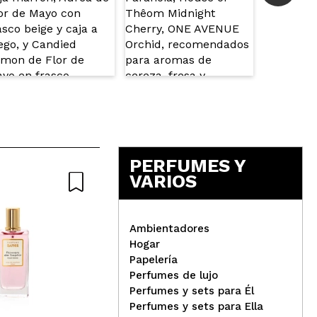
PERFUMES Y
VARIOS
Nature
Ambientadores
Hogar
Papelería
Ecotools - Dúo de brochas
Sap
Perfumes de lujo
para ojos Eye Enhancing
par
Perfumes y sets para Él
Sap
Perfumes y sets para Ella