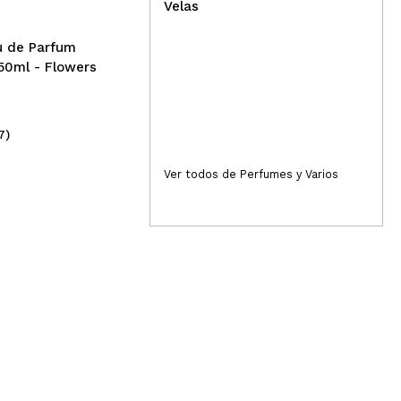
Velas
u de Parfum
50ml - Flowers
7)
(109)
7,99€
5,
Ver todos de Perfumes y Varios