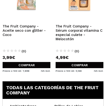
The Fruit Company -
The Fruit Company -
Aceite seco con glitter -
Sérum corporal vitamina C
Coco
especial culete -
Melocotón
(0)
(0)
3,99€
4,99€
COMPRAR
COMPRAR
Precio x 100 ml: 7,98€
IVA Incl.
Precio x 100 ml: 4,16€
IVA Incl.
TODAS LAS CATEGORÍAS DE THE FRUIT
COMPANY