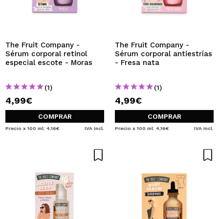
QUIERO REGISTRARME
Al crear una cuenta en Maquillalia.com podrás realizar
tus compras rápidamente, revisar el estado de tus
pedidos y consultar tus operaciones anteriores.
The Fruit Company -
The Fruit Company -
Sérum corporal retinol
Sérum corporal antiestrías
especial escote - Moras
- Fresa nata
CREAR CUENTA
(1)
(1)
4,99€
4,99€
COMPRAR
COMPRAR
Precio x 100 ml: 4,16€
IVA Incl.
Precio x 100 ml: 4,16€
IVA Incl.