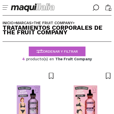
╳
╳
SELECCIONA TU IDIOMA
INICIO
MARCAS
THE FRUIT COMPANY
>
>
>
TRATAMIENTOS CORPORALES DE
Ya soy #maquilover, tengo cuenta
THE FRUIT COMPANY
BIENVENIDX!
ESPAÑOL
ENGLISH
FRANCES
ORDENAR Y FILTRAR
ALEMAN
ITALIANO
4
producto(s) en
The Fruit Company
PORTUGUESE
¿Olvidaste la contraseña?
No tengo cuenta aquí