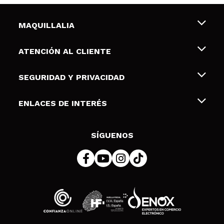
MAQUILLALIA
Sobre nosotros
ATENCIÓN AL CLIENTE
Empleo
Envíos y devoluciones
SEGURIDAD Y PRIVACIDAD
Tarjetas de Regalo
Desistimiento / Devoluciones
Terminos y condiciones de uso
ENLACES DE INTERÉS
Formas de pago
Pólitica de Privacidad
Contacto
Descuento Estudiantes
Política de cookies
SÍGUENOS
Resolución de litigios en línea (ODR)