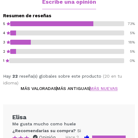
Salida: Notas frescas de fresa con acordes
Escribe una opinión
lácteos cremosos.
Cuerpo: Fresas dulces con matices de pastelería.
Resumen de reseñas
Fondo: Vainilla y caramelo con un toque cálido y
5
73%
envolvente.
4
5%
3
18%
2
5%
1
0%
Hay
22
reseña(s) globales sobre este producto
(20 en tu
idioma)
MÁS VALORADAS
MÁS ANTIGUAS
MÁS NUEVAS
Elisa
Me gusta mucho como huele
¿Recomendarías su compra?
Si
Opinión
Hace 2