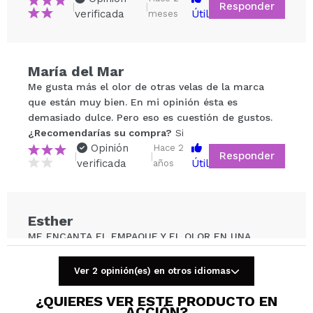
Responder
|
|
verificada
Útil
meses
María del Mar
Compartir un vídeo o una foto
Me gusta más el olor de otras velas de la marca
Tu vídeo podría ser el primero. Imagínatelo...
que están muy bien. En mi opinión ésta es
demasiado dulce. Pero eso es cuestión de gustos.
¿Recomendarías su compra?
Si
¿Recomendarías su compra?
Si
No
Opinión
Hace 2
Responder
|
|
5/5
verificada
Útil
años
ENVIAR
Esther
ME ENCANTA EL EMPAQUE Y EL OLOR EN UNA
HABITACION PEQUEÑA Y CERRADA ES BUENO ,NO
SIRVE PARA ESPACIOS GRANDES
Ver 2 opinión(es) en otros idiomas
¿Recomendarías su compra?
Si
Opinión
Hace 3
¿QUIERES VER ESTE PRODUCTO EN
Responder
|
|
ACCIÓN?
años