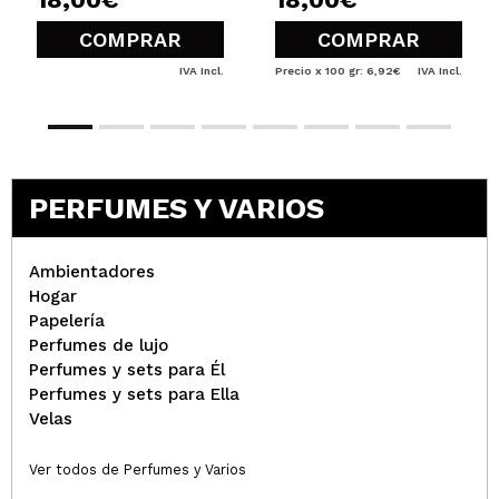
¿Recomendarías su compra?
Si
COMPRAR
COMPRAR
Opinión
Hace 4
Responder
|
|
verificada
Útil
años
IVA Incl.
Precio x 100 gr: 6,92€
IVA Incl.
Adriana
Gostava apenas que deixasse um cheiro mais
PERFUMES Y VARIOS
intenso
¿Recomendarías su compra?
Si
Opinión
Hace 4
Ambientadores
Responder
|
|
verificada
Útil
años
Hogar
Papelería
Perfumes de lujo
Perfumes y sets para Él
María Rocío
Perfumes y sets para Ella
Soy fan d ese olor,tan dulce,ydura pero no como los
Velas
mikado q duran una barbaridad d tiempo
¿Recomendarías su compra?
Si
Ver todos de Perfumes y Varios
Opinión
Hace 5
Responder
|
|
años