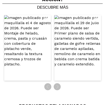
verificada
Útil
DESCUBRE MÁS
Maria Rosaria
Buon profumo e molto carina la scatola,
riutilizzabile, consiglio!
¿Recomendarías su compra?
Si
Opinión
Hace 3
Responder
|
|
verificada
Útil
años
Silvia
Huele genial pero es bastante pequeña.
¿Recomendarías su compra?
Si
Opinión
Hace 3
Responder
|
|
verificada
Útil
años
Veronica