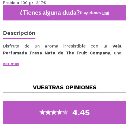
Precio x 100 gr: 2,17€
¿Tienes alguna duda?
Te ayudamos
aquí
Descripción
Disfruta de un aroma irresistible con la
Vela
Perfumada Fresa Nata de The Fruit Company
, una
combinación deliciosa de fresa y nata que crea un
ver más
ambiente cálido, acogedor y lleno de dulzura.
Su fragancia envolvente transforma cualquier espacio
en un rincón especial, perfecto para relajarte,
VUESTRAS
OPINIONES
desconectar o disfrutar de momentos de calma con un
toque gourmand que endulza el ambiente.
Elaborada con cera vegetal y enriquecida con extractos
naturales, esta vela ofrece una combustión uniforme y
4.45
una experiencia sensorial duradera.
Descripción olfativa: