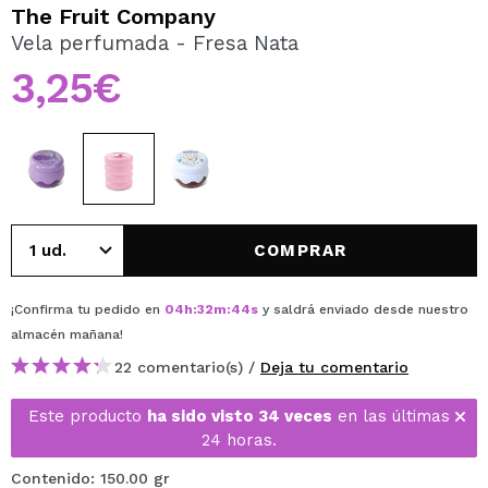
QUIERO REGISTRARME
The Fruit Company
Vela perfumada - Fresa Nata
Al crear una cuenta en Maquillalia.com podrás realizar
tus compras rápidamente, revisar el estado de tus
3,25€
pedidos y consultar tus operaciones anteriores.
CREAR CUENTA
COMPRAR
¡Confirma tu pedido en
04
h
:
32
m
:
44
s
y saldrá enviado desde nuestro
almacén
mañana
!
22 comentario(s) /
Deja tu comentario
Este producto
ha sido visto 34 veces
en las últimas
24 horas.
Contenido: 150.00 gr