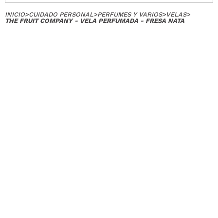
verificada
Útil
INICIO
>
CUIDADO PERSONAL
>
PERFUMES Y VARIOS
>
VELAS
>
THE FRUIT COMPANY - VELA PERFUMADA - FRESA NATA
Sonia
No huele a nada cuando la enciendes
¿Recomendarías su compra?
Si
Opinión
Hace 5
Responder
|
|
verificada
Útil
años
Cristina
Huele muy bien y encendida también, no como la
mayoría. Puedes utilizar el envase para guardar
pequeñas cositas
¿Recomendarías su compra?
Si
Opinión
Hace 5
Responder
|
|
verificada
Útil
años