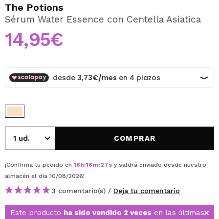
QUIERO REGISTRARME
The Potions
Sérum Water Essence con Centella Asiatica
Al crear una cuenta en Maquillalia.com podrás realizar
tus compras rápidamente, revisar el estado de tus
14,95€
pedidos y consultar tus operaciones anteriores.
CREAR CUENTA
COMPRAR
¡Confirma tu pedido en
18
h
:
16
m
:
27
s
y saldrá enviado desde nuestro
almacén
el día 10/08/2026
!
3 comentario(s) /
Deja tu comentario
Este producto
ha sido vendido 2 veces
en las últimas