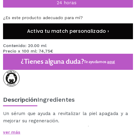
24 horas
¿Es este producto adecuado para mí?
Activa tu match personalizado ›
Contenido: 20.00 ml
Precio x 100 ml: 74,75€
¿Tienes alguna duda?
Te ayudamos
aquí
Descripción
Ingredientes
Un sérum que ayuda a revitalizar la piel apagada y a
mejorar su regeneración.
Restaura el equilibrio de hidratación y protege la
ver más
barrera cutánea de agresores externos.