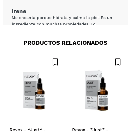
ENVIAR
Irene
Me encanta porque hidrata y calma la piel. Es un
ingrediente con muchas propiedades. Lo
recomiendo
¿Recomendarías su compra?
Si
PRODUCTOS RELACIONADOS
Opinión
Hace 3
Responder
|
|
verificada
Útil
años
Revox - *Just* -
Revox - *Just* -