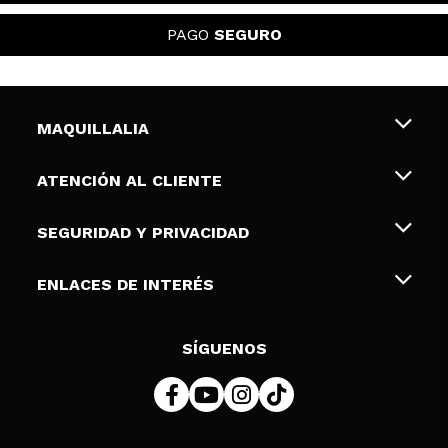
PAGO
SEGURO
MAQUILLALIA
Sobre nosotros
ATENCIÓN AL CLIENTE
Empleo
Envíos y devoluciones
SEGURIDAD Y PRIVACIDAD
Tarjetas de Regalo
Desistimiento / Devoluciones
Terminos y condiciones de uso
ENLACES DE INTERÉS
Formas de pago
Pólitica de Privacidad
Contacto
Descuento Estudiantes
Política de cookies
SÍGUENOS
Resolución de litigios en línea (ODR)