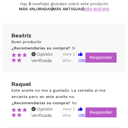
vitalidad natural.
Hay
3
reseña(s) globales sobre este producto
Mejora la textura y la elasticidad de la piel
MÁS VALORADAS
MÁS ANTIGUAS
MÁS NUEVAS
proporcionando nutrición.
Beatriz
Buen producto
¿Recomendarías su compra?
Si
Opinión
Hace 2
Responder
|
|
verificada
Útil
años
Raquel
Compartir un vídeo o una foto
Este aceite no me a gustado. La centella si me
Tu vídeo podría ser el primero. Imagínatelo...
encanta pero en este aceite no.
¿Recomendarías su compra?
No
Opinión
Hace 2
Responder
|
|
¿Recomendarías su compra?
Si
No
verificada
Útil
años
5/5