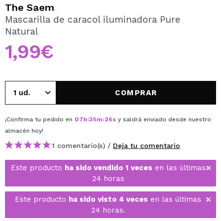
QUIERO REGISTRARME
The Saem
Mascarilla de caracol iluminadora Pure
Al crear una cuenta en Maquillalia.com podrás realizar
Natural
tus compras rápidamente, revisar el estado de tus
pedidos y consultar tus operaciones anteriores.
1,99€
CREAR CUENTA
COMPRAR
¡Confirma tu pedido en
07
h
:
35
m
:
26
s
y saldrá enviado desde nuestro
almacén
hoy
!
1 comentario(s) /
Deja tu comentario
Este producto
ha sido vendido 1 veces
en las últimas
24 horas
Este producto
ha sido visto 4 veces
en las últimas
24 horas.