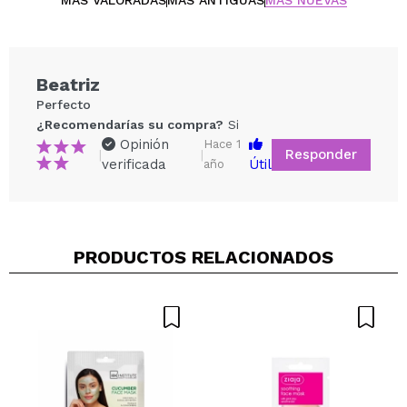
MÁS VALORADAS
MÁS ANTIGUAS
MÁS NUEVAS
Beatriz
Perfecto
¿Recomendarías su compra?
Si
Opinión
Hace 1
Responder
|
|
verificada
Útil
año
Compartir un vídeo o una foto
PRODUCTOS RELACIONADOS
Tu vídeo podría ser el primero. Imagínatelo...
¿Recomendarías su compra?
Si
No
5/5
ENVIAR