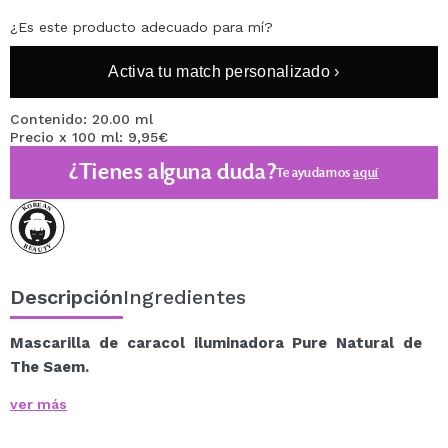
¿Es este producto adecuado para mí?
Activa tu match personalizado ›
Contenido: 20.00 ml
Precio x 100 ml: 9,95€
¿Tienes alguna duda?
Te ayudamos
aquí
Descripción
Ingredientes
Mascarilla de caracol iluminadora Pure Natural de
The Saem.
Mascarilla facial para aclarar el tono de la piel e
ver más
iluminarla.
Contiene extracto de baba de caracol y un innovador