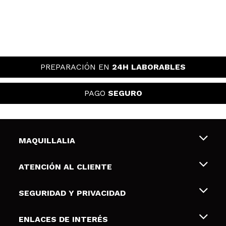
PREPARACIÓN EN
24H LABORABLES
PAGO
SEGURO
MAQUILLALIA
Sobre nosotros
ATENCIÓN AL CLIENTE
Empleo
Envíos y devoluciones
SEGURIDAD Y PRIVACIDAD
Tarjetas de Regalo
Desistimiento / Devoluciones
Terminos y condiciones de uso
ENLACES DE INTERÉS
Formas de pago