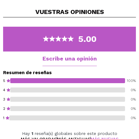
complejo de vegetales y flores, para dejar la piel
VUESTRAS
OPINIONES
radiante y rejuvenecida.
5.00
Escribe una opinión
Resumen de reseñas
5
100%
4
0%
3
0%
2
0%
1
0%
Hay
1
reseña(s) globales sobre este producto