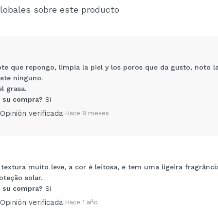
lobales sobre este producto
te que repongo, limpia la piel y los poros que da gusto, noto l
ste ninguno.
l grasa.
 su compra?
Si
Opinión verificada
|
Hace 8 meses
Compartir un vídeo o una foto
Tu vídeo podría ser el primero. Imagínatelo...
extura muito leve, a cor é leitosa, e tem uma ligeira fragrânci
teção solar.
 su compra?
Si
5/
compra?
Si
No
Opinión verificada
|
Hace 1 año
AR