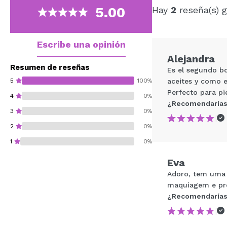
5.00
Hay
2
reseña(s) g
Escribe una opinión
Alejandra
Resumen de reseñas
Es el segundo bo
5
100%
aceites y como e
Perfecto para pie
4
0%
¿Recomendarías
3
0%
|
2
0%
1
0%
Eva
Adoro, tem uma t
maquiagem e pro
¿Recomendarías
¿Recomendarías su 
|
ENVI