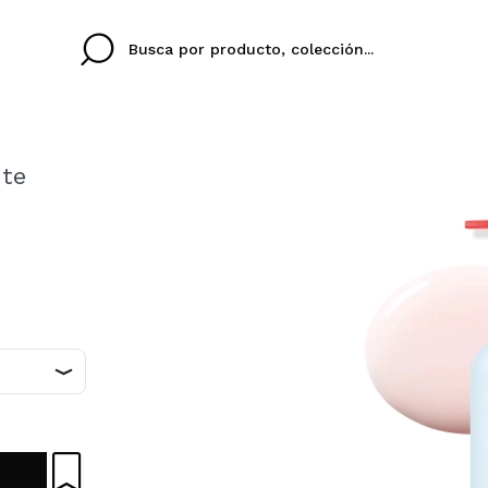
nte
Cristina
Antonia
Ines
No tengo cuenta aqu
U IDIOMA
ez que
Buena experiencia
Muy bien
Spedizi
QUIER
ESPAÑOL
ENGLISH
eriencia
imballa
ajería.
elegan
colori sc
Al crear una cuenta en
rápidamente, revisar e
anteriores.