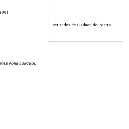
298)
(10)
1,49€
3,
Ver todos de Cuidado del rostro
MILE PORE CONTROL