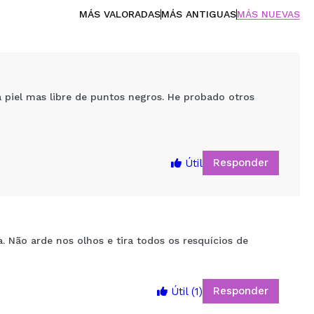
MÁS VALORADAS
MÁS ANTIGUAS
MÁS NUEVAS
a piel mas libre de puntos negros. He probado otros
Responder
Útil
a. Não arde nos olhos e tira todos os resquícios de
5
Responder
Útil
(1)