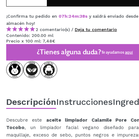
MAQUIFARMA
¡Confirma tu pedido en
07
h
:
24
m
:
38
s
y saldrá enviado desde
KOREA ZONE
almacén
hoy
!
2 comentario(s) /
Deja tu comentario
TRAVEL SIZE
Contenido: 200.00 ml
Precio x 100 ml: 7,48€
NATURE
¿Tienes alguna duda?
Te ayudamos
aquí
OFERTAS
OUTLET
¡HAN VUELTO!
PRÓXIMAMENTE
Descripción
Instrucciones
Ingred
BLOG
Descubre este
aceite limpiador Calamile Pore Co
Tocobo
, un limpiador facial vegano diseñado para
maquillaje, exceso de sebo, puntos negros e impureza