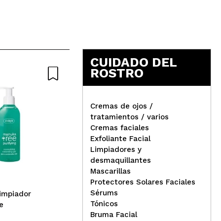
CUIDADO DEL
ROSTRO
Cremas de ojos /
tratamientos / varios
Cremas faciales
Byphasse - Desmaquillante
Byp
Exfoliante Facial
de ojos Douceur 200ml
des
Limpiadores y
50
desmaquillantes
Mascarillas
Protectores Solares Faciales
Sérums
limpiador
Tónicos
e
Bruma Facial