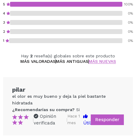
a eliminar células muertas e impurezas, dejando la
5
100%
piel más suave, renovada y luminosa.
4
0%
1 x Manteca Corporal Soufflé Coco Colada (240g):
3
0%
nutre e hidrata intensamente, aportando suavidad,
confort y elasticidad a la piel.
2
0%
1
0%
Cruelty free.
Hay
2
reseña(s) globales sobre este producto
MÁS VALORADAS
MÁS ANTIGUAS
MÁS NUEVAS
pilar
el olor es muy bueno y deja la piel bastante
hidratada
¿Recomendarías su compra?
Si
Opinión
Hace 1
Responder
|
|
verificada
Útil
mes