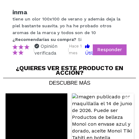
Compartir un vídeo o una foto
inma
Tu vídeo podría ser el primero. Imagínatelo...
tiene un olor 100x100 de verano y además deja la
piel bastante suavita. yo ha he probado otros
aromas de la marca y todos son de 10
¿Recomendarías su compra?
Si
No
¿Recomendarías su compra?
Si
5/5
Opinión
Hace 1
Responder
|
|
verificada
Útil
mes
ENVIAR
¿QUIERES VER ESTE PRODUCTO EN
ACCIÓN?
DESCUBRE MÁS