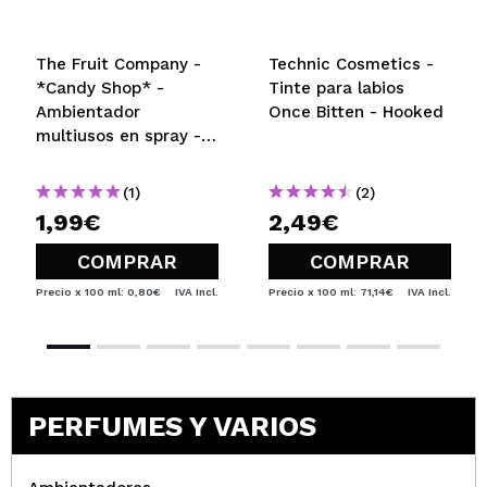
The Fruit Company -
Technic Cosmetics -
*Candy Shop* -
Tinte para labios
Ambientador
Once Bitten - Hooked
multiusos en spray -
Nube de colores
(1)
(2)
1,99€
2,49€
COMPRAR
COMPRAR
Precio x 100 ml: 0,80€
IVA Incl.
Precio x 100 ml: 71,14€
IVA Incl.
PERFUMES Y VARIOS