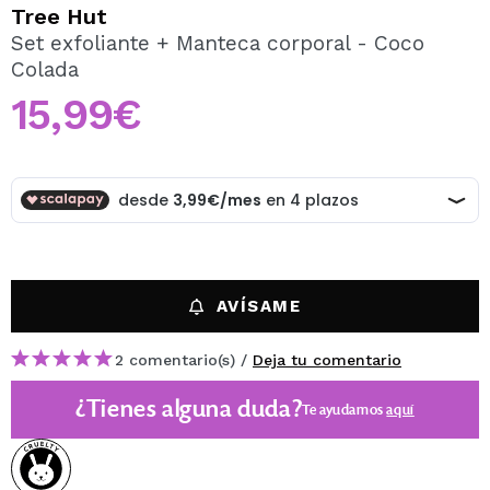
QUIERO REGISTRARME
Tree Hut
Set exfoliante + Manteca corporal - Coco
Al crear una cuenta en Maquillalia.com podrás realizar
Colada
tus compras rápidamente, revisar el estado de tus
pedidos y consultar tus operaciones anteriores.
15,99€
CREAR CUENTA
AVÍSAME
2 comentario(s) /
Deja tu comentario
¿Tienes alguna duda?
Te ayudamos
aquí