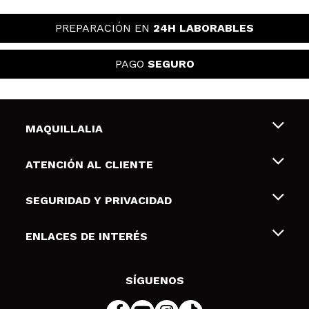
PREPARACIÓN EN
24H LABORABLES
PAGO
SEGURO
MAQUILLALIA
Sobre nosotros
ATENCIÓN AL CLIENTE
Empleo
Envíos y devoluciones
SEGURIDAD Y PRIVACIDAD
Tarjetas de Regalo
Desistimiento / Devoluciones
Terminos y condiciones de uso
ENLACES DE INTERÉS
Formas de pago
Pólitica de Privacidad
Contacto
Descuento Estudiantes
Política de cookies
SÍGUENOS
Resolución de litigios en línea (ODR)