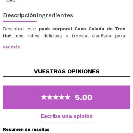
Descripción
Ingredientes
Descubre este
pack corporal Coco Colada de Tree
Hut
, una rutina deliciosa y tropical diseñada para
exfoliar, nutrir y suavizar la piel mientras te envuelve
ver más
en un aroma exótico irresistible.
Inspirado en un auténtico cóctel de piña jugosa y coco
cremoso, este set combina el poder renovador del
VUESTRAS
OPINIONES
exfoliante de azúcar con la nutrición intensa de la
manteca corporal soufflé, dejando la piel más lisa,
flexible, luminosa y confortable.
Su fragancia combina notas de piña, leche de coco,
5.00
guayaba y orquídea blanca, transformando el momento
del cuidado corporal en una experiencia sensorial
fresca, dulce y paradisíaca.
Escribe una opinión
El pack incluye:
1 x Exfoliante de Azúcar Coco Colada (510g): ayuda
Resumen de reseñas