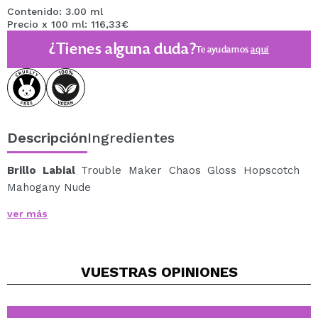
Contenido: 3.00 ml
Precio x 100 ml: 116,33€
¿Tienes alguna duda?
Te ayudamos
aquí
Descripción
Ingredientes
Brillo Labial
Trouble Maker Chaos Gloss Hopscotch
Mahogany Nude
El Brillo Labial Trouble Maker Chaos Gloss Hopscotch
ver más
Mahogany Nude lo tiene todo: brillo intenso, confort
absoluto y cero pegajosidad.
Con una sola pasada, tus labios se ven más suaves,
VUESTRAS
OPINIONES
voluminosos y radiantes, con un acabado luminoso que
realza cualquier look.
Su textura ligera y cremosa se desliza fácilmente,