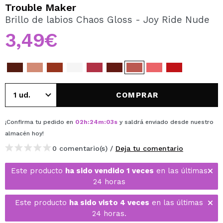
QUIERO REGISTRARME
Trouble Maker
Brillo de labios Chaos Gloss - Joy Ride Nude
Al crear una cuenta en Maquillalia.com podrás realizar
tus compras rápidamente, revisar el estado de tus
3,49€
pedidos y consultar tus operaciones anteriores.
CREAR CUENTA
COMPRAR
¡Confirma tu pedido en
02
h
:
24
m
:
03
s
y saldrá enviado desde nuestro
almacén
hoy
!
0 comentario(s) /
Deja tu comentario
Este producto
ha sido vendido 1 veces
en las últimas
24 horas
Este producto
ha sido visto 4 veces
en las últimas
24 horas.