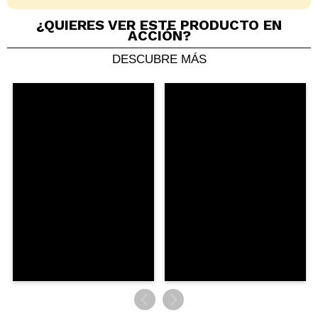
¿QUIERES VER ESTE PRODUCTO EN
ACCIÓN?
DESCUBRE MÁS
Compartir un vídeo o una foto
Tu vídeo podría ser el primero. Imagínatelo...
¿Recomendarías su compra?
Si
No
5/5
ENVIAR