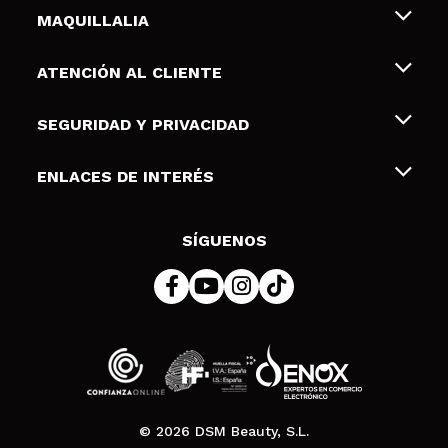
MAQUILLALIA
Sobre nosotros
ATENCIÓN AL CLIENTE
Empleo
Envíos y devoluciones
SEGURIDAD Y PRIVACIDAD
Tarjetas de Regalo
Desistimiento / Devoluciones
Terminos y condiciones de uso
ENLACES DE INTERÉS
Formas de pago
Pólitica de Privacidad
Contacto
Descuento Estudiantes
Política de cookies
SÍGUENOS
Resolución de litigios en línea (ODR)
© 2026 DSM Beauty, S.L.