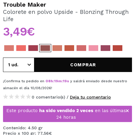
QUIERO REGISTRARME
Trouble Maker
Colorete en polvo Upside - Blonzing Through
Al crear una cuenta en Maquillalia.com podrás realizar
Life
tus compras rápidamente, revisar el estado de tus
pedidos y consultar tus operaciones anteriores.
3,49€
CREAR CUENTA
COMPRAR
¡Confirma tu pedido en
08
h
:
19
m
:
18
s
y saldrá enviado desde nuestro
almacén
el día 10/08/2026
!
0 comentario(s) /
Deja tu comentario
Este producto
ha sido vendido 2 veces
en las últimas
24 horas
Contenido: 4.50 gr
Precio x 100 gr: 77,56€