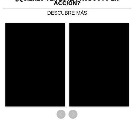
ACCIÓN?
DESCUBRE MÁS
Compartir un vídeo o una foto
Tu vídeo podría ser el primero. Imagínatelo...
¿Recomendarías su compra?
Si
No
5/5
ENVIAR