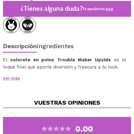
¿Tienes alguna duda?
Te ayudamos
aquí
Descripción
Ingredientes
El
colorete en polvo Trouble Maker Upside
es el
toque final que aporta diversión y frescura a tu look.
Este colorete en polvo tiene una textura ultrafina que
ver más
se funde fácilmente con la piel.
Tanto si buscas un rubor sutil como una definición
atrevida, este colorete te permite marcar el tono.
VUESTRAS
OPINIONES
Su fórmula modulable se mantiene perfecta durante
todo el día sin dar sensación de pesadez.
Este colorete:
Tiene una fórmula suave y en polvo
0.00
Se funde perfectamente con la piel