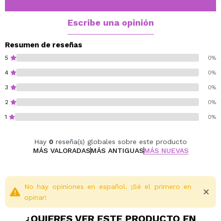
Se modula fácilmente de sutil a atrevido
Es de larga duración sin desvanecerse
Escribe una opinión
Es apto para todo tipo de pieles
Es ligero y cómodo de llevar
Resumen de reseñas
5
0%
Vegan.
4
0%
Cruelty free.
3
0%
Fragrance-free.
Alcohol-free.
2
0%
Paraben-free.
1
0%
Sulfate-free.
Hypoallergenic.
Hay
0
reseña(s) globales sobre este producto
MÁS VALORADAS
MÁS ANTIGUAS
MÁS NUEVAS
No hay opiniones en español. ¡Sé el primero en
opinar!
¿QUIERES VER ESTE PRODUCTO EN