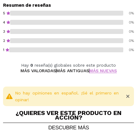
proporciona un brillo jugoso y uniforme sin resultar
Resumen de reseñas
pesado ni incómodo.
5
0%
4
0%
Vegan.
3
0%
Cruelty free.
2
0%
1
0%
Hay
0
reseña(s) globales sobre este producto
MÁS VALORADAS
MÁS ANTIGUAS
MÁS NUEVAS
No hay opiniones en español. ¡Sé el primero en
opinar!
¿QUIERES VER ESTE PRODUCTO EN
ACCIÓN?
DESCUBRE MÁS