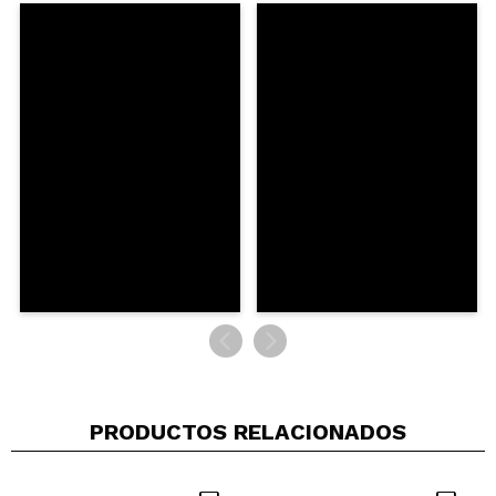
Compartir un vídeo o una foto
Tu vídeo podría ser el primero. Imagínatelo...
¿Recomendarías su compra?
Si
No
5/5
ENVIAR
PRODUCTOS RELACIONADOS