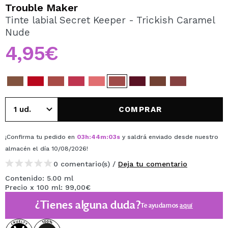
QUIERO REGISTRARME
Trouble Maker
Tinte labial Secret Keeper - Trickish Caramel
Al crear una cuenta en Maquillalia.com podrás realizar
Nude
tus compras rápidamente, revisar el estado de tus
pedidos y consultar tus operaciones anteriores.
4,95€
CREAR CUENTA
COMPRAR
¡Confirma tu pedido en
03
h
:
44
m
:
03
s
y saldrá enviado desde nuestro
almacén
el día 10/08/2026
!
0 comentario(s) /
Deja tu comentario
Contenido: 5.00 ml
Precio x 100 ml: 99,00€
¿Tienes alguna duda?
Te ayudamos
aquí