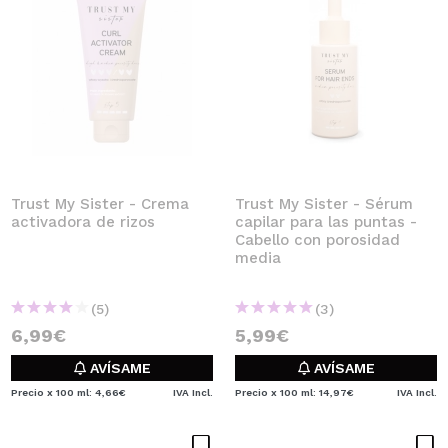
Trust My Sister - Crema
Trust My Sister - Sérum
activadora de rizos
capilar para las puntas -
Cabello con porosidad
media
(5)
(3)
6,99€
5,99€
AVÍSAME
AVÍSAME
Precio x 100 ml: 4,66€
IVA Incl.
Precio x 100 ml: 14,97€
IVA Incl.