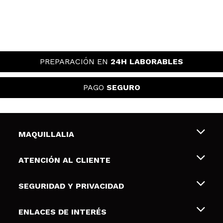
PREPARACIÓN EN
24H LABORABLES
PAGO
SEGURO
MAQUILLALIA
Sobre nosotros
ATENCIÓN AL CLIENTE
Empleo
Envíos y devoluciones
SEGURIDAD Y PRIVACIDAD
Tarjetas de Regalo
Desistimiento / Devoluciones
Terminos y condiciones de uso
ENLACES DE INTERÉS
Formas de pago
Pólitica de Privacidad