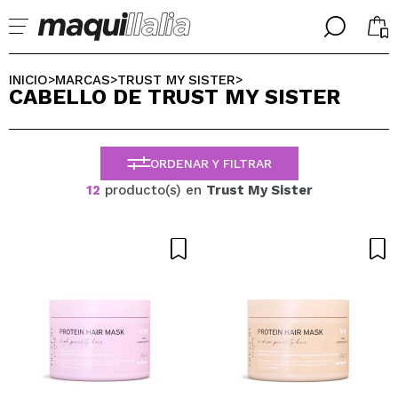
╳
╳
SELECCIONA TU IDIOMA
INICIO
MARCAS
TRUST MY SISTER
>
>
>
CABELLO DE TRUST MY SISTER
Ya soy #maquilover, tengo cuenta
BIENVENIDX!
ESPAÑOL
ENGLISH
ORDENAR Y FILTRAR
FRANCES
ALEMAN
12
producto(s) en
Trust My Sister
ITALIANO
PORTUGUESE
¿Olvidaste la contraseña?
No tengo cuenta aquí