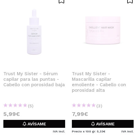
Trust My Sister - Sérum
Trust My Sister -
capilar para las puntas -
Mascarilla capilar
Cabello con porosidad baja
emoliente - Cabello con
porosidad alta
(5)
(3)
5,99€
7,99€
AVÍSAME
AVÍSAME
IVA Incl.
Precio x 100 gr: 5,33€
IVA Incl.