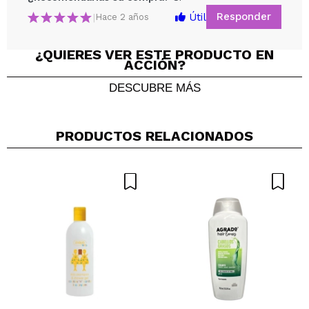
Responder
Útil
|
Hace 2 años
Compartir un vídeo o una foto
¿QUIERES VER ESTE PRODUCTO EN
ACCIÓN?
Tu vídeo podría ser el primero. Imagínatelo...
DESCUBRE MÁS
¿Recomendarías su compra?
Si
No
5/5
PRODUCTOS RELACIONADOS
ENVIAR