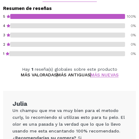
Y para que el tratamiento sea mucho más efectivo, se
recomienda utilizar toda la línea Special Curls de la
Resumen de reseñas
marca.
5
100%
4
0%
Cruelty free.
3
0%
Vegan.
Sulfate free.
2
0%
Silicones free.
1
0%
Hay
1
reseña(s) globales sobre este producto
MÁS VALORADAS
MÁS ANTIGUAS
MÁS NUEVAS
Julia
Un champu que me va muy bien para el metodo
curly, lo recomiendo si utilizas esto para tu pelo. El
olor es una pasada y la verdad que lo que lo llevo
usando me esta encantando 100% recomendado.
¿Recomendarías su compra?
Si