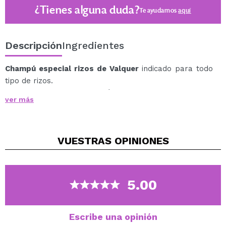
¿Tienes alguna duda?
Te ayudamos
aquí
Descripción
Ingredientes
Champú especial rizos de Valquer
indicado para todo
tipo de rizos.
Un champú apto para el método curly y con un 97% de
ver más
ingredientes de origen natural.
Es ideal para conseguir unos rizos definidos de manera
natura.
VUESTRAS
OPINIONES
Este champú proporciona y mantiene la máxima
hidratación posible para que este tipo de cabello
pierda el frizz propio y quede más natural.
La fórmula ha sido enriquecida con un activo natural
5.00
derivado del maíz, que aporta al cabello rizado la
hidratación extra que necesita, controlando el
encrespamiento y definiendo el rizo.
Escribe una opinión