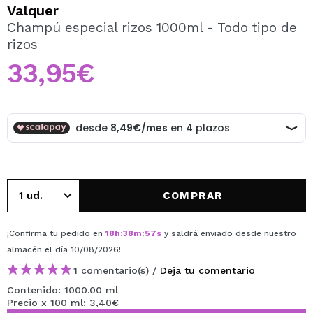
QUIERO REGISTRARME
Valquer
Champú especial rizos 1000ml - Todo tipo de
Al crear una cuenta en Maquillalia.com podrás realizar
rizos
tus compras rápidamente, revisar el estado de tus
pedidos y consultar tus operaciones anteriores.
33,95€
CREAR CUENTA
COMPRAR
¡Confirma tu pedido en
18
h
:
38
m
:
57
s
y saldrá enviado desde nuestro
almacén
el día 10/08/2026
!
1 comentario(s) /
Deja tu comentario
Contenido: 1000.00 ml
Precio x 100 ml: 3,40€