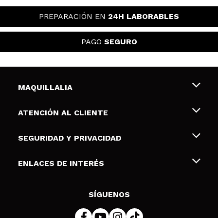
PREPARACIÓN EN
24H LABORABLES
PAGO
SEGURO
MAQUILLALIA
Sobre nosotros
ATENCIÓN AL CLIENTE
Empleo
Envíos y devoluciones
SEGURIDAD Y PRIVACIDAD
Tarjetas de Regalo
Desistimiento / Devoluciones
Terminos y condiciones de uso
ENLACES DE INTERÉS
Formas de pago
Pólitica de Privacidad
Contacto
Descuento Estudiantes
Política de cookies
SÍGUENOS
Resolución de litigios en línea (ODR)