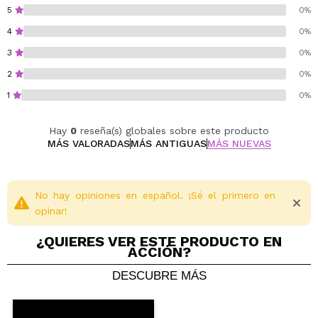
una noche de poco descanso o como extra de cuidado
5
0%
dentro de la rutina facial.
4
0%
Incluye 60 parches.
3
0%
Vegan.
2
0%
Cruelty free.
1
0%
Dermo tested.
Hay
0
reseña(s) globales sobre este producto
MÁS VALORADAS
MÁS ANTIGUAS
MÁS NUEVAS
No hay opiniones en español. ¡Sé el primero en
opinar!
¿QUIERES VER ESTE PRODUCTO EN
ACCIÓN?
DESCUBRE MÁS