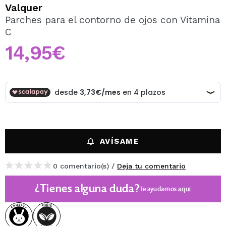
QUIERO REGISTRARME
Valquer
Parches para el contorno de ojos con Vitamina
Al crear una cuenta en Maquillalia.com podrás realizar
C
tus compras rápidamente, revisar el estado de tus
pedidos y consultar tus operaciones anteriores.
14,95€
CREAR CUENTA
AVÍSAME
0 comentario(s) /
Deja tu comentario
¿Tienes alguna duda?
Te ayudamos
aquí