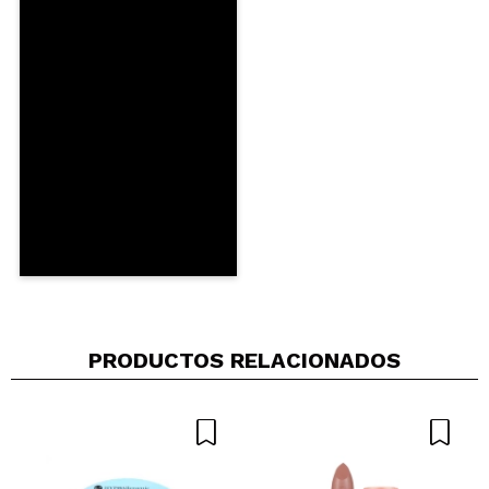
Compartir un vídeo o una foto
Tu vídeo podría ser el primero. Imagínatelo...
¿Recomendarías su compra?
Si
No
5/5
ENVIAR
PRODUCTOS RELACIONADOS