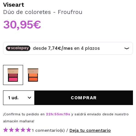
QUIERO REGISTRARME
Viseart
Dúo de coloretes - Froufrou
Al crear una cuenta en Maquillalia.com podrás realizar
tus compras rápidamente, revisar el estado de tus
30,95€
pedidos y consultar tus operaciones anteriores.
CREAR CUENTA
COMPRAR
¡Confirma tu pedido en
22
h
:
55
m
:
19
s
y saldrá enviado desde nuestro
almacén
mañana
!
1 comentario(s) /
Deja tu comentario