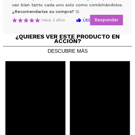
van bien tanto cada uno solo como combinándolos.
¿Recomendarías su compra?
Si
Responder
Útil
|
Hace 3 años
Compartir un vídeo o una foto
¿QUIERES VER ESTE PRODUCTO EN
ACCIÓN?
Tu vídeo podría ser el primero. Imagínatelo...
DESCUBRE MÁS
¿Recomendarías su compra?
Si
No
5/5
ENVIAR