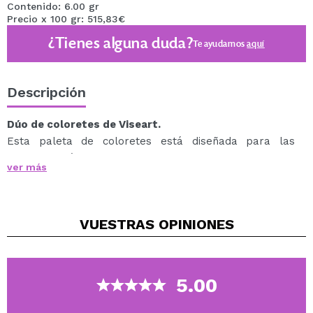
Contenido: 6.00 gr
Precio x 100 gr: 515,83€
¿Tienes alguna duda?
Te ayudamos
aquí
Descripción
Dúo de coloretes de Viseart.
Esta paleta de coloretes está diseñada para las
personas más exigentes.
ver más
Aumenta o difumina el color para conseguir un brillo a
tu medida.
Todos los tonos pueden utilizarse también como
VUESTRAS
OPINIONES
sombras de ojos.
Cada dúo de coloretes ha sido cuidadosamente
seleccionado como la explosión perfecta de vitalidad
fresca, jugosa y saludable.
5.00