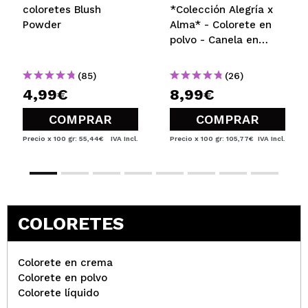
coloretes Blush
*Colección Alegría x
Powder
Alma* - Colorete en
polvo - Canela en
Rama
(85)
(26)
4,99€
8,99€
COMPRAR
COMPRAR
Precio x 100 gr: 55,44€
IVA Incl.
Precio x 100 gr: 105,77€
IVA Incl.
COLORETES
Colorete en crema
Colorete en polvo
Colorete líquido