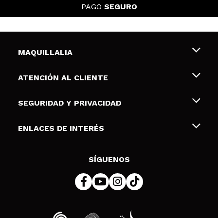
PAGO
SEGURO
MAQUILLALIA
Sobre nosotros
ATENCIÓN AL CLIENTE
Empleo
Envíos y devoluciones
SEGURIDAD Y PRIVACIDAD
Tarjetas de Regalo
Desistimiento / Devoluciones
Terminos y condiciones de uso
ENLACES DE INTERÉS
Formas de pago
Pólitica de Privacidad
Contacto
Descuento Estudiantes
Política de cookies
SÍGUENOS
Resolución de litigios en línea (ODR)