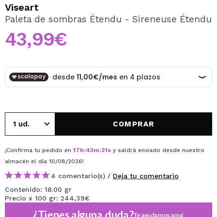
QUIERO REGISTRARME
Viseart
Paleta de sombras Étendu - Sireneuse Étendu
Al crear una cuenta en Maquillalia.com podrás realizar
tus compras rápidamente, revisar el estado de tus
43,99€
pedidos y consultar tus operaciones anteriores.
CREAR CUENTA
COMPRAR
¡Confirma tu pedido en
17
h
:
43
m
:
21
s
y saldrá enviado desde nuestro
almacén
el día 10/08/2026
!
4 comentario(s) /
Deja tu comentario
Contenido: 18.00 gr
Precio x 100 gr: 244,39€
¿Tienes alguna duda?
Te ayudamos
aquí