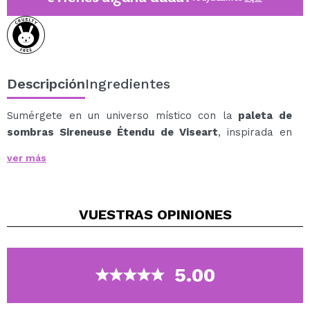
Descripción
Ingredientes
Sumérgete en un universo místico con la
paleta de
sombras Sireneuse Étendu de Viseart
, inspirada en
las leyendas del mar nocturno y el reino estrellado de
ver más
Poseidón.
Cada sombra evoca la majestuosidad de las
profundidades oceánicas y el resplandor etéreo de los
VUESTRAS
OPINIONES
cielos iluminados por la luna, fusionando tonalidades
acuáticas cristalinas con el esplendor de las estrellas.
Cada tono es como una diosa nacida del mar, que
resplandece en una opulencia duocromática iluminada
5.00
por la luna bajo el toque sereno de la primavera.
Esta paleta es un viaje a los sueños místicos, donde la