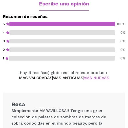
obsidiana profundidad de los azules se encuentra con
Escribe una opinión
la belleza de las estrellas, fusionando los mitos de
Poseidón con el enigma del tridente dorado de Tritón.
Resumen de reseñas
Los colores van desde la suave iridiscencia de las
5
100%
sílfides hasta los profundos y celestiales tonos
4
0%
bicromáticos, cada uno de ellos murmurando
3
0%
suavemente como una ola bajo La Luna de la Sirena,
transportándote a un reino de sereno esplendor
2
0%
marino.
1
0%
Cruelty free.
Hay
4
reseña(s) globales sobre este producto
MÁS VALORADAS
MÁS ANTIGUAS
MÁS NUEVAS
Rosa
Simplemente MARAVILLOSA!! Tengo una gran
colección de paletas de sombras de marcas de
sobra conocidas en el mundo beauty, pero la