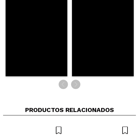
Le polveri sono sottilissime, si sfumano facilmente
e risultano molto pigmentate già al primo
passaggio. I finish shimmer danno una luminosità
raffinata senza evidenziare la texture della
palpebra.
La uso sia per trucchi soft da giorno sia per look
più profondi la sera: resta uniforme per ore senza
perdere intensità.
¿Recomendarías su compra?
Si
Opinión
Hace 5
Responder
|
|
verificada
Útil
meses
alma
es perfecta, de las sombras con mas calidad y
PRODUCTOS RELACIONADOS
pigmentacion que he probado nunca
¿Recomendarías su compra?
Si
Opinión
Hace 7
Responder
|
|
verificada
Útil
meses