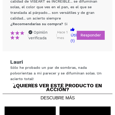
calidad de VISEART es INCREÍBLE... se difuminan
solas, el color que ves en el pan, es el que se
translada al párpado.... son versátiles y de gran
calidad... un acierto siempre
¿Recomendarías su compra?
Si
Compartir un vídeo o una foto
Opinión
Hace 1
Tu vídeo podría ser el primero. Imagínatelo...
Responder
Útil
|
|
verificada
mes
(1)
¿Recomendarías su compra?
Si
No
5/5
Lauri
Sólo he probado un par de sombras, nada
ENVIAR
polvorientas a mi parecer y se difuminan solas. Un
acierto total!
¿Recomendarías su compra?
¿QUIERES VER ESTE PRODUCTO EN
Si
ACCIÓN?
Responder
Útil
|
Hace 4 meses
DESCUBRE MÁS
Francesca