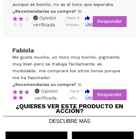
aunque es bonito, no es el tono que esperaba.
¿Recomendarías su compra?
Si
Opinión
Hace 4
Responder
|
|
verificada
Útil
meses
Compartir un vídeo o una foto
Tu vídeo podría ser el primero. Imagínatelo...
Fabiola
Me gusta mucho, un tono muy bonito, pigmenta
¿Recomendarías su compra?
Si
No
muy bien pero se trabaja fácilamente, es
5/5
modulable.. me comprare los otros tonos porque
me ha fascinado!
¿Recomendarías su compra?
ENVIAR
Si
Opinión
Hace 1
Responder
|
|
verificada
Útil
año
¿QUIERES VER ESTE PRODUCTO EN
ACCIÓN?
DESCUBRE MÁS