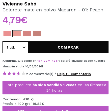
QUIERO REGISTRARME
Vivienne Sabó
Colorete mate en polvo Macaron - 01: Peach
Al crear una cuenta en Maquillalia.com podrás realizar
tus compras rápidamente, revisar el estado de tus
4,79€
pedidos y consultar tus operaciones anteriores.
CREAR CUENTA
COMPRAR
¡Confirma tu pedido en
16
h
:
22
m
:
47
s
y saldrá enviado desde nuestro
almacén
el día 10/08/2026
!
2 comentario(s) /
Deja tu comentario
Este producto
ha sido vendido 1 veces
en las últimas
24 horas
Contenido: 4.10 gr
Precio x 100 gr: 116,83€