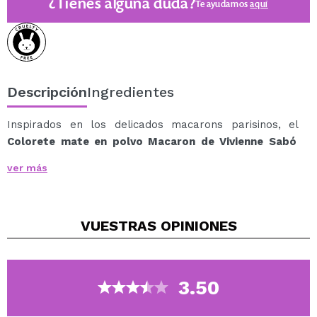
¿Tienes alguna duda?
Te ayudamos
aquí
Descripción
Ingredientes
Inspirados en los delicados macarons parisinos, el
Colorete mate en polvo Macaron de Vivienne Sabó
combina un estilo natural y dulce, ideales para llevar
ver más
contigo en cualquier ocasión.
Están disponible en cuatro tonos con acabado mate,
una perfecta fusión de ternura, ligereza y naturalidad.
VUESTRAS
OPINIONES
Inspirado en los macarons franceses, este colorete
aporta a la piel un toque de felicidad suave y dulce.
Sus cuatro tonos naturales (01 Peach, 02 Cool Pink, 03
Soft Pink, 04 Natural Pink) brindan una frescura
3.50
exquisita y una suavidad encantadora.
Su textura en polvo sedosa se difumina fácilmente,