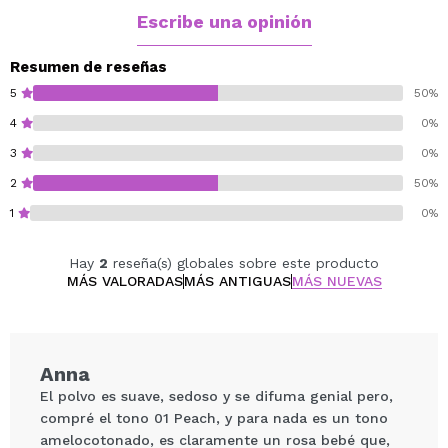
logrando un rubor ligero y natural.
Escribe una opinión
Además, el envase mate en tono rubor con detalles
dorados evoca la elegancia de los macarons franceses.
Resumen de reseñas
Con estos coloretes mates, transforma tu imagen en
5
50%
una deliciosa expresión de dulzura y elegancia,
4
0%
perfecta para conquistar corazones.
3
0%
Cruelty free.
2
50%
1
0%
Hay
2
reseña(s) globales sobre este producto
MÁS VALORADAS
MÁS ANTIGUAS
MÁS NUEVAS
Anna
El polvo es suave, sedoso y se difuma genial pero,
compré el tono 01 Peach, y para nada es un tono
amelocotonado, es claramente un rosa bebé que,