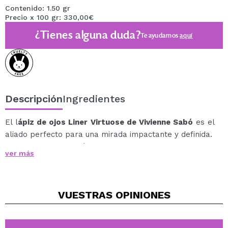
Contenido: 1.50 gr
Precio x 100 gr: 330,00€
¿Tienes alguna duda?
Te ayudamos
aquí
Descripción
Ingredientes
El l
ápiz de ojos Liner Virtuose de Vivienne Sabó
es el
aliado perfecto para una mirada impactante y definida.
Diseñado con una fórmula de alta intensidad y larga
ver más
duración, este lápiz de ojos asegura un acabado
impecable, radiante y uniforme, ideal para cualquier
look, desde lo más natural hasta lo más sofisticado.
VUESTRAS
OPINIONES
Características Principales:
Se desliza fácilmente por el párpado, facilitando
una aplicación precisa y sin esfuerzo.