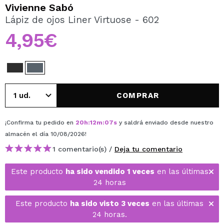
QUIERO REGISTRARME
Vivienne Sabó
Lápiz de ojos Liner Virtuose - 602
Al crear una cuenta en Maquillalia.com podrás realizar
tus compras rápidamente, revisar el estado de tus
4,95€
pedidos y consultar tus operaciones anteriores.
CREAR CUENTA
COMPRAR
¡Confirma tu pedido en
20
h
:
12
m
:
07
s
y saldrá enviado desde nuestro
almacén
el día 10/08/2026
!
1 comentario(s) /
Deja tu comentario
Este producto
ha sido vendido 1 veces
en las últimas
24 horas
Este producto
ha sido visto 3 veces
en las últimas
24 horas.