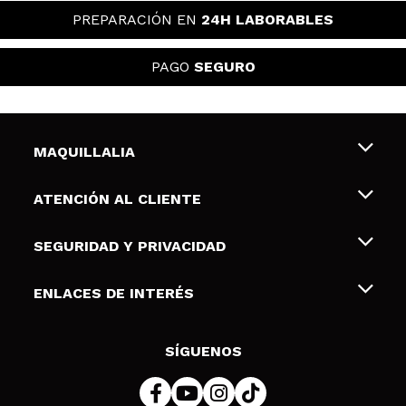
PREPARACIÓN EN
24H LABORABLES
PAGO
SEGURO
MAQUILLALIA
Sobre nosotros
ATENCIÓN AL CLIENTE
Empleo
Envíos y devoluciones
SEGURIDAD Y PRIVACIDAD
Tarjetas de Regalo
Desistimiento / Devoluciones
Terminos y condiciones de uso
ENLACES DE INTERÉS
Formas de pago
Pólitica de Privacidad
Contacto
Descuento Estudiantes
Política de cookies
SÍGUENOS
Resolución de litigios en línea (ODR)