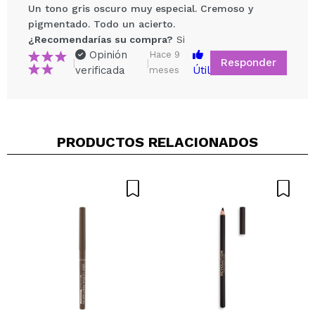
Un tono gris oscuro muy especial. Cremoso y
pigmentado. Todo un acierto.
¿Recomendarías su compra?
Si
Opinión
Hace 9
Responder
|
|
verificada
Útil
meses
Compartir un vídeo o una foto
PRODUCTOS RELACIONADOS
Tu vídeo podría ser el primero. Imagínatelo...
¿Recomendarías su compra?
Si
No
5/5
ENVIAR