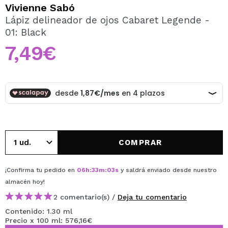
QUIERO REGISTRARME
Vivienne Sabó
Lápiz delineador de ojos Cabaret Legende -
Al crear una cuenta en Maquillalia.com podrás realizar
01: Black
tus compras rápidamente, revisar el estado de tus
pedidos y consultar tus operaciones anteriores.
7,49€
CREAR CUENTA
COMPRAR
¡Confirma tu pedido en
06
h
:
33
m
:
02
s
y saldrá enviado desde nuestro
almacén
hoy
!
2 comentario(s) /
Deja tu comentario
Contenido: 1.30 ml
Precio x 100 ml: 576,16€