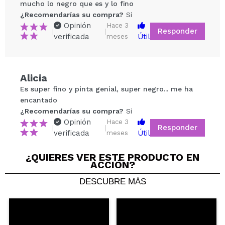
mucho lo negro que es y lo fino
¿Recomendarías su compra?
Si
Opinión
Hace 3
Responder
|
|
verificada
Útil
meses
Compartir un vídeo o una foto
Alicia
Tu vídeo podría ser el primero. Imagínatelo...
Es super fino y pinta genial, super negro... me ha
encantado
¿Recomendarías su compra?
Si
No
¿Recomendarías su compra?
Si
5/5
Opinión
Hace 3
Responder
|
|
verificada
Útil
meses
ENVIAR
¿QUIERES VER ESTE PRODUCTO EN
ACCIÓN?
DESCUBRE MÁS