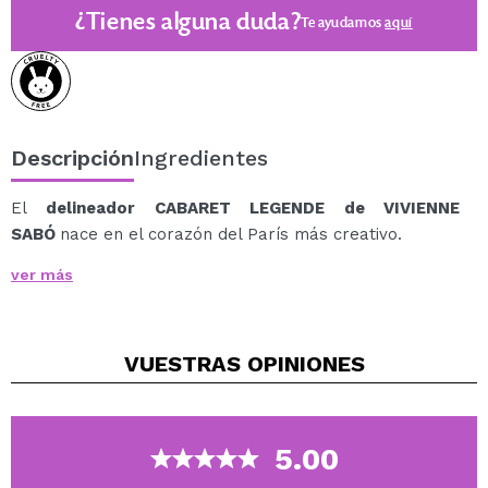
¿Tienes alguna duda?
Te ayudamos
aquí
Descripción
Ingredientes
El
delineador CABARET LEGENDE de VIVIENNE
SABÓ
nace en el corazón del París más creativo.
Inspirado en la intensidad y el glamour de los cabarets
ver más
de los años 20, este delineador recrea la magia de una
mirada protagonista: audaz, misteriosa y capaz de
cautivar a todo el público con un solo gesto.
VUESTRAS
OPINIONES
Su fórmula está enriquecida con péptidos nutritivos, que
fortalecen las pestañas y las hacen más gruesas y
saludables con cada uso.
El trazo es preciso, intenso y duradero, perfecto para
5.00
crear desde un eyeliner clásico hasta un look más