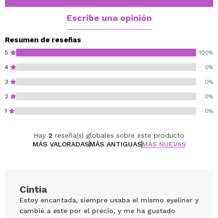
dramático digno de una auténtica diva parisina.
Sumérgete en un universo de luces, música y belleza, y
Escribe una opinión
deja que CABARET LEGENDE transforme tu mirada en
una obra de arte.
Resumen de reseñas
5
100%
Cruelty free.
4
0%
3
0%
2
0%
1
0%
Hay
2
reseña(s) globales sobre este producto
MÁS VALORADAS
MÁS ANTIGUAS
MÁS NUEVAS
Cintia
Estoy encantada, siempre usaba el mismo eyeliner y
cambié a este por el precio, y me ha gustado