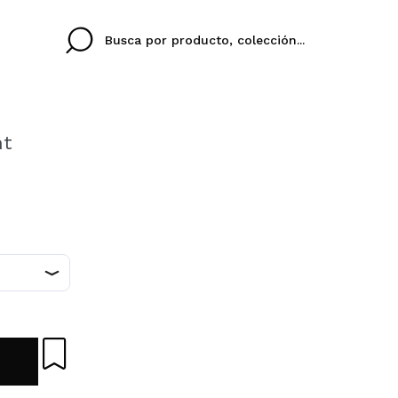
ht
Cristina
Antonia
Ines
No tengo cuenta aqu
U IDIOMA
ez que
Buena experiencia
Muy bien
Spedizi
QUIER
ESPAÑOL
ENGLISH
eriencia
imballa
ajería.
elegan
colori sc
Al crear una cuenta en
rápidamente, revisar e
anteriores.