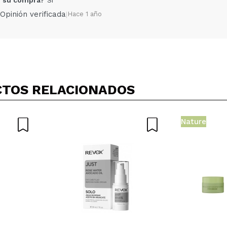
Opinión verificada
|
Hace 1 año
Compartir un vídeo o una foto
Tu vídeo podría ser el primero. Imagínatelo...
TOS RELACIONADOS
5/
compra?
Si
No
Nature
AR