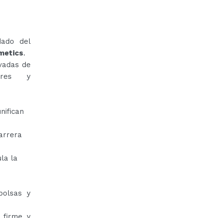
dado del
metics
.
vadas de
dores y
nifican
arrera
la la
bolsas y
 firme y