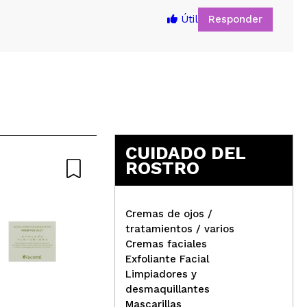
Responder
Útil
5
CUIDADO DEL
ROSTRO
Cremas de ojos /
tratamientos / varios
Rev
Cremas faciales
Revolution Pro - Contorno
lác
Exfoliante Facial
de ojos Miracle Cream
Limpiadores y
desmaquillantes
Mascarillas