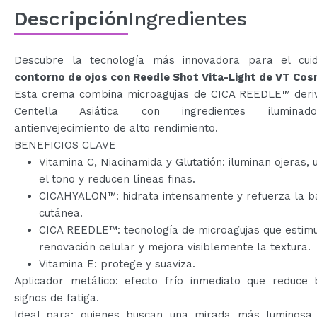
Descripción
Ingredientes
Descubre la tecnología más innovadora para el cui
contorno de ojos con Reedle Shot Vita-Light de VT Cos
Esta crema combina microagujas de CICA REEDLE™ deri
Centella Asiática con ingredientes ilumina
antienvejecimiento de alto rendimiento.
BENEFICIOS CLAVE
Vitamina C, Niacinamida y Glutatión: iluminan ojeras, u
el tono y reducen líneas finas.
CICAHYALON™: hidrata intensamente y refuerza la b
cutánea.
CICA REEDLE™: tecnología de microagujas que estimu
renovación celular y mejora visiblemente la textura.
Vitamina E: protege y suaviza.
Aplicador metálico: efecto frío inmediato que reduce 
signos de fatiga.
Ideal para: quienes buscan una mirada más luminosa,