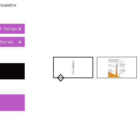
 nuestro
4 horas
 horas.