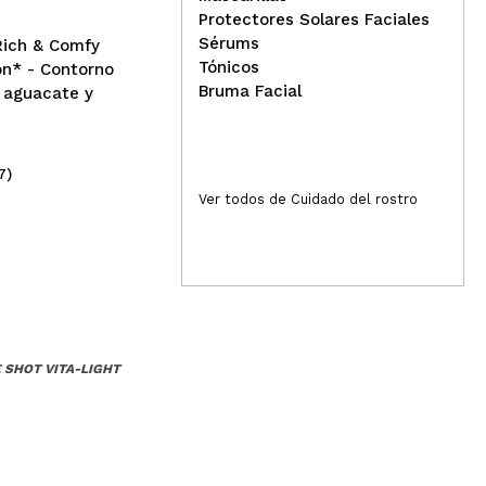
Protectores Solares Faciales
Sérums
Rich & Comfy
Tónicos
on* - Contorno
Bruma Facial
 aguacate y
7)
(24)
8,99€
6
Ver todos de Cuidado del rostro
 SHOT VITA-LIGHT