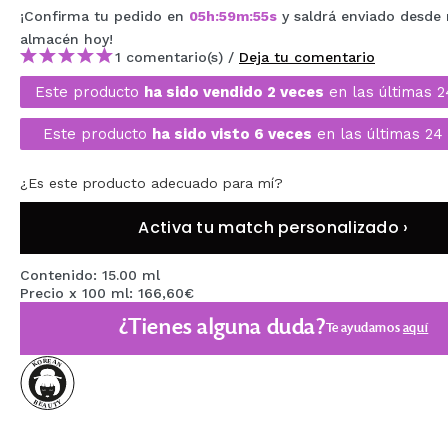
¡Confirma tu pedido en
05
h
:
59
m
:
54
s
y saldrá enviado desde
MAQUIFARMA
almacén
hoy
!
KOREA ZONE
1 comentario(s) /
Deja tu comentario
Este producto
ha sido vendido 2 veces
en las últimas 2
TRAVEL SIZE
Este producto
ha sido visto 6 veces
en las últimas 24
NATURE
¿Es este producto adecuado para mí?
OFERTAS
Activa tu match personalizado ›
OUTLET
Contenido: 15.00 ml
¡HAN VUELTO!
Precio x 100 ml: 166,60€
PRÓXIMAMENTE
¿Tienes alguna duda?
Te ayudamos
aquí
BLOG