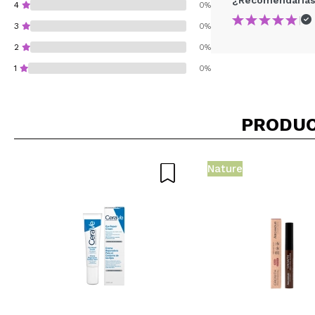
4
0%
|
3
0%
2
0%
1
0%
PRODUC
¿Recomendarías su 
Nature
ENVI