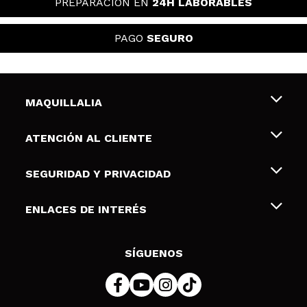
PREPARACIÓN EN
24H LABORABLES
PAGO
SEGURO
MAQUILLALIA
Sobre nosotros
ATENCIÓN AL CLIENTE
Empleo
Envíos y devoluciones
SEGURIDAD Y PRIVACIDAD
Tarjetas de Regalo
Desistimiento / Devoluciones
Terminos y condiciones de uso
ENLACES DE INTERÉS
Formas de pago
Pólitica de Privacidad
Contacto
Descuento Estudiantes
Política de cookies
SÍGUENOS
Resolución de litigios en línea (ODR)