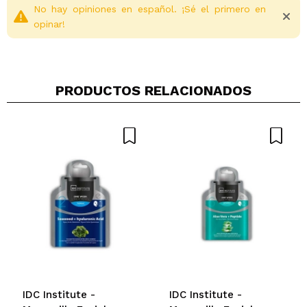
No hay opiniones en español. ¡Sé el primero en
opinar!
PRODUCTOS RELACIONADOS
Compartir un vídeo o una foto
Tu vídeo podría ser el primero. Imagínatelo...
¿Recomendarías su compra?
Si
No
5/5
ENVIAR
IDC Institute -
IDC Institute -