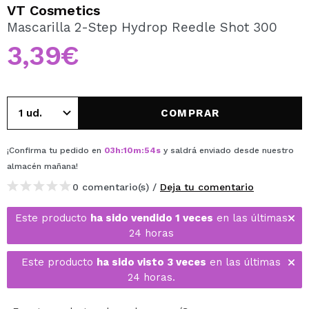
QUIERO REGISTRARME
VT Cosmetics
Mascarilla 2-Step Hydrop Reedle Shot 300
Al crear una cuenta en Maquillalia.com podrás realizar
tus compras rápidamente, revisar el estado de tus
3,39€
pedidos y consultar tus operaciones anteriores.
CREAR CUENTA
COMPRAR
¡Confirma tu pedido en
03
h
:
10
m
:
54
s
y saldrá enviado desde nuestro
almacén
mañana
!
0 comentario(s) /
Deja tu comentario
Este producto
ha sido vendido 1 veces
en las últimas
24 horas
Este producto
ha sido visto 3 veces
en las últimas
24 horas.