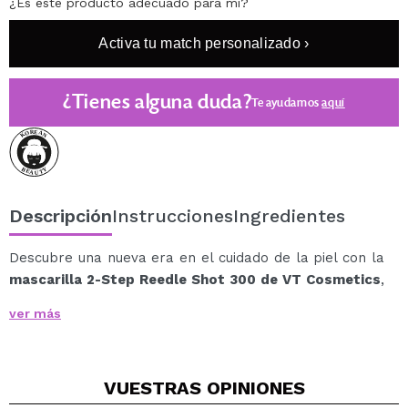
¿Es este producto adecuado para mí?
Activa tu match personalizado ›
¿Tienes alguna duda?
Te ayudamos
aquí
Descripción
Instrucciones
Ingredientes
Descubre una nueva era en el cuidado de la piel con la
mascarilla 2-Step Reedle Shot 300 de VT Cosmetics
,
una mascarilla innovadora que combina ciencia y
ver más
naturaleza para revelar una piel más suave,
equilibrada y visiblemente radiante.
Con 237.500 microagujas veganas de CICA, esta
VUESTRAS
OPINIONES
tecnología exclusiva estimula suavemente la piel,