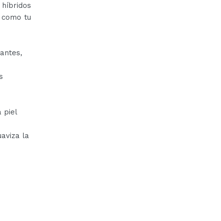
 híbridos
n como tu
dantes,
s
 piel
aviza la