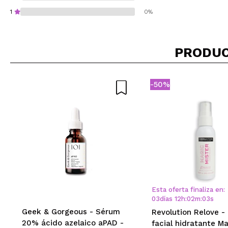
1
0%
PRODUC
¿Recomendarías su 
-50%
ENVI
Esta oferta finaliza en:
03
días
12
h
:
02
m
:
03
s
Geek & Gorgeous - Sérum
Revolution Relove -
20% ácido azelaico aPAD -
facial hidratante M