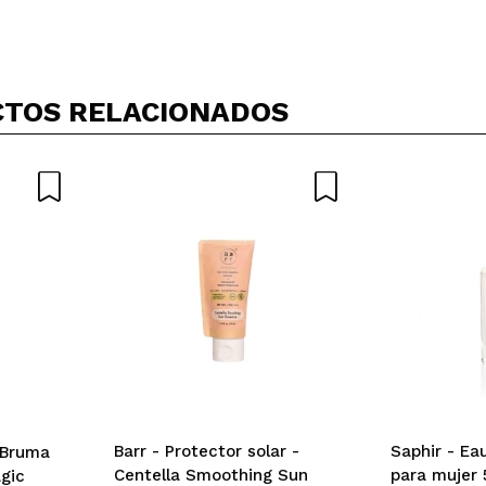
Compartir un vídeo o una foto
Tu vídeo podría ser el primero. Imagínatelo...
TOS RELACIONADOS
5/
compra?
Si
No
AR
Barr - Protector solar -
Saphir - Ea
 Bruma
Centella Smoothing Sun
para mujer 
agic