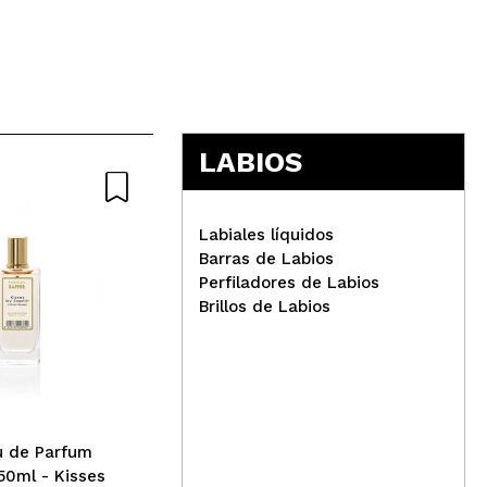
5
LABIOS
Labiales líquidos
Barras de Labios
Perfiladores de Labios
Brillos de Labios
Ondo Beauty 36.5 -
Wet
Mascarilla de noche JJon-
maq
JJon Squalane & Bakuchiol
Tin
Me
u de Parfum
50ml - Kisses