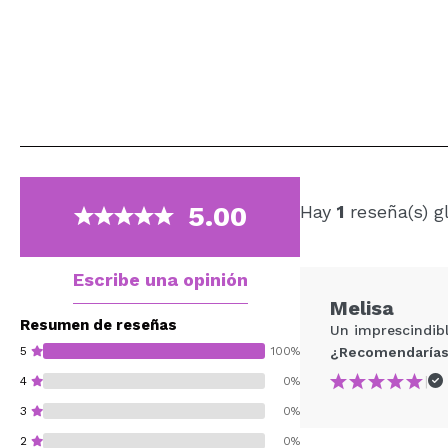
5.00
Hay
1
reseña(s) g
Escribe una opinión
Melisa
Resumen de reseñas
Un imprescindibl
5
100%
¿Recomendarías
|
4
0%
3
0%
2
0%