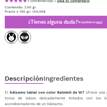
1 comentario(s) /
Deja tu comentario
MAQUIFARMA
Contenido: 2.00 gr
Precio x 100 gr: 134,50€
KOREA ZONE
¿Tienes alguna duda?
Te ayudamos
aquí
TRAVEL SIZE
NATURE
OFERTAS
OUTLET
¡HAN VUELTO!
PRÓXIMAMENTE
Descripción
Ingredientes
BLOG
El
bálsamo labial con color Balmish de W7
ofrece una
tonos de labios delicadamente tintados con los be
acondicionadores de un bálsamo.