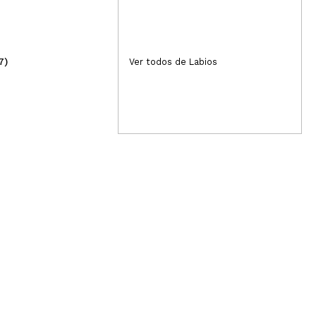
7)
(6)
Ver todos de Labios
28,95€
6,