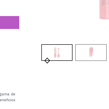
 gama de
neficios