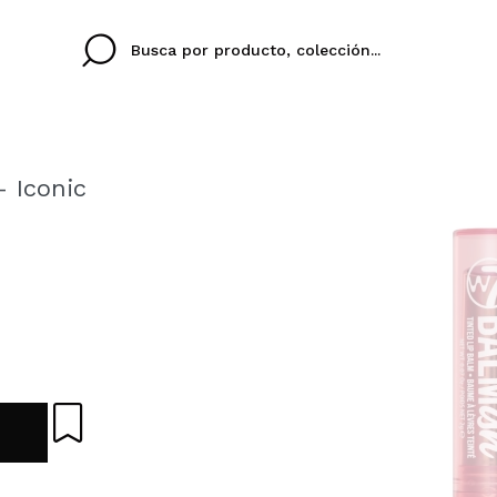
- Iconic
Cristina
Antonia
Ines
No tengo cuenta aqu
U IDIOMA
ez que
Buena experiencia
Muy bien
Spedizi
QUIER
ESPAÑOL
ENGLISH
eriencia
imballa
ajería.
elegan
colori sc
Al crear una cuenta en
rápidamente, revisar e
anteriores.