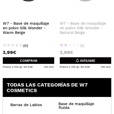
QUIERO REGISTRARME
Al crear una cuenta en Maquillalia.com podrás realizar
tus compras rápidamente, revisar el estado de tus
pedidos y consultar tus operaciones anteriores.
W7 - Base de maquillaje
W7 - Base de maquillaje
en polvo Silk Wonder -
en polvo Silk Wonder -
Warm Beige
Natural Beige
CREAR CUENTA
(0)
(1)
3,99€
3,99€
COMPRAR
AVÍSAME
Precio x 100 gr: 55,42€
IVA Incl.
Precio x 100 gr: 55,42€
IVA Incl.
TODAS LAS CATEGORÍAS DE W7
COSMETICS
Base de maquillaje
Barras de Labios
fluida