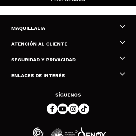
MAQUILLALIA
Sobre nosotros
ATENCIÓN AL CLIENTE
Empleo
Envíos y devoluciones
SEGURIDAD Y PRIVACIDAD
Tarjetas de Regalo
Desistimiento / Devoluciones
Terminos y condiciones de uso
ENLACES DE INTERÉS
Formas de pago
Pólitica de Privacidad
Contacto
Descuento Estudiantes
Política de cookies
SÍGUENOS
Resolución de litigios en línea (ODR)