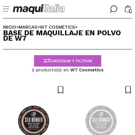
╳
╳
SELECCIONA TU IDIOMA
INICIO
MARCAS
W7 COSMETICS
>
>
>
BASE DE MAQUILLAJE EN POLVO
Ya soy #maquilover, tengo cuenta
DE W7
BIENVENIDX!
ESPAÑOL
ENGLISH
FRANCES
ORDENAR Y FILTRAR
ALEMAN
ITALIANO
2
producto(s) en
W7 Cosmetics
PORTUGUESE
¿Olvidaste la contraseña?
No tengo cuenta aquí