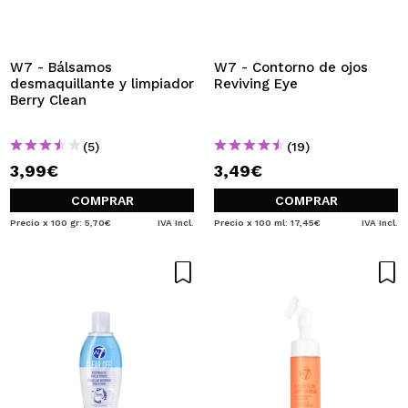
QUIERO REGISTRARME
Al crear una cuenta en Maquillalia.com podrás realizar
tus compras rápidamente, revisar el estado de tus
W7 - Bálsamos
W7 - Contorno de ojos
pedidos y consultar tus operaciones anteriores.
desmaquillante y limpiador
Reviving Eye
Berry Clean
CREAR CUENTA
(5)
(19)
3,99€
3,49€
COMPRAR
COMPRAR
Precio x 100 gr: 5,70€
IVA Incl.
Precio x 100 ml: 17,45€
IVA Incl.