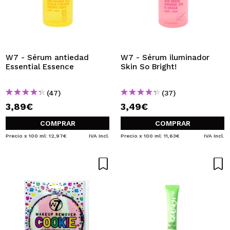
W7 - Sérum antiedad
W7 - Sérum iluminador
Essential Essence
Skin So Bright!
(47)
(37)
3,89€
3,49€
COMPRAR
COMPRAR
Precio x 100 ml: 12,97€
IVA Incl.
Precio x 100 ml: 11,63€
IVA Incl.