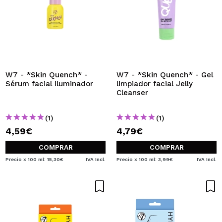
W7 - *Skin Quench* -
W7 - *Skin Quench* - Gel
Sérum facial iluminador
limpiador facial Jelly
Cleanser
(1)
(1)
4,59€
4,79€
COMPRAR
COMPRAR
Precio x 100 ml: 15,30€
IVA Incl.
Precio x 100 ml: 3,99€
IVA Incl.