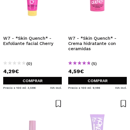
W7 - *Skin Quench* -
W7 - *Skin Quench* -
Exfoliante facial Cherry
Crema hidratante con
ceramidas
(0)
(5)
4,29€
4,59€
COMPRAR
COMPRAR
Precio x 100 ml: 3,58€
IVA Incl.
Precio x 100 ml: 9,18€
IVA Incl.