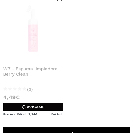
W7 - Espuma limpiadora
Berry Clean
(0)
4,49€
AVÍSAME
Precio x 100 ml: 2,24€
IVA Incl.