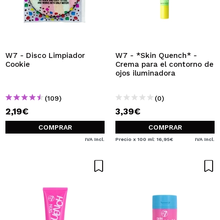
W7 - Disco Limpiador
W7 - *Skin Quench* -
Cookie
Crema para el contorno de
ojos iluminadora
(109)
(0)
2,19€
3,39€
COMPRAR
COMPRAR
IVA Incl.
Precio x 100 ml: 16,95€
IVA Incl.