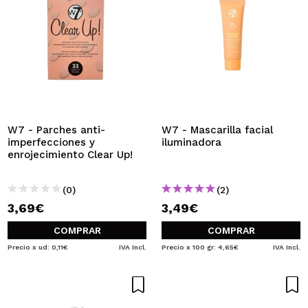
W7 - Parches anti-
W7 - Mascarilla facial
imperfecciones y
iluminadora
enrojecimiento Clear Up!
(0)
(2)
3,69€
3,49€
COMPRAR
COMPRAR
Precio x ud: 0,11€
IVA Incl.
Precio x 100 gr: 4,65€
IVA Incl.