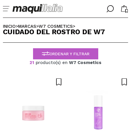
╳
╳
SELECCIONA TU IDIOMA
INICIO
MARCAS
W7 COSMETICS
>
>
>
CUIDADO DEL ROSTRO DE W7
Ya soy #maquilover, tengo cuenta
BIENVENIDX!
ESPAÑOL
ENGLISH
ORDENAR Y FILTRAR
FRANCES
ALEMAN
21
producto(s) en
W7 Cosmetics
ITALIANO
PORTUGUESE
¿Olvidaste la contraseña?
No tengo cuenta aquí