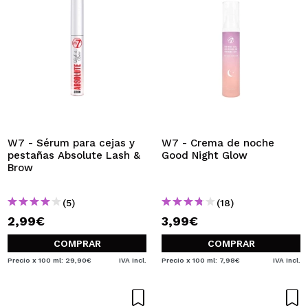
W7 - Sérum para cejas y
W7 - Crema de noche
pestañas Absolute Lash &
Good Night Glow
Brow
(5)
(18)
2,99€
3,99€
COMPRAR
COMPRAR
Precio x 100 ml: 29,90€
IVA Incl.
Precio x 100 ml: 7,98€
IVA Incl.