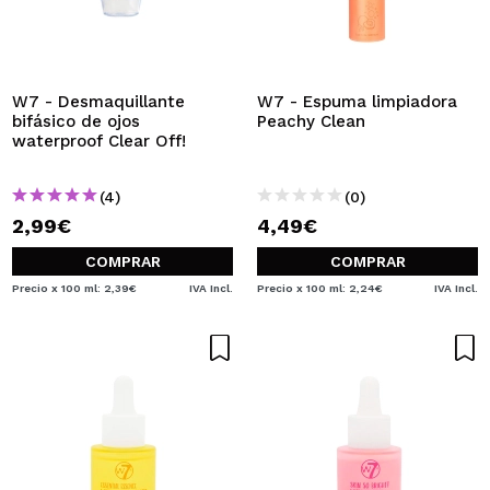
W7 - Desmaquillante
W7 - Espuma limpiadora
bifásico de ojos
Peachy Clean
waterproof Clear Off!
(4)
(0)
2,99€
4,49€
COMPRAR
COMPRAR
Precio x 100 ml: 2,39€
IVA Incl.
Precio x 100 ml: 2,24€
IVA Incl.