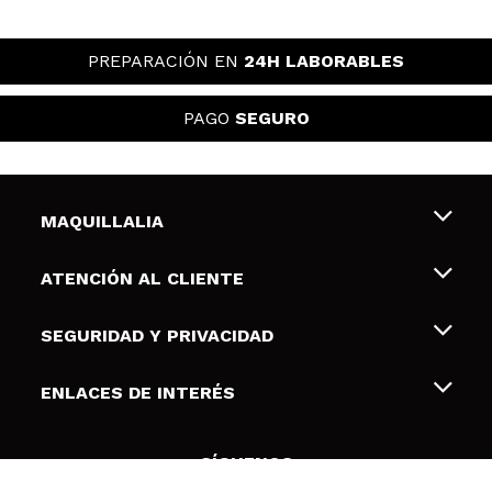
PREPARACIÓN EN
24H LABORABLES
PAGO
SEGURO
MAQUILLALIA
Sobre nosotros
ATENCIÓN AL CLIENTE
Empleo
Envíos y devoluciones
SEGURIDAD Y PRIVACIDAD
Tarjetas de Regalo
Desistimiento / Devoluciones
Terminos y condiciones de uso
ENLACES DE INTERÉS
Formas de pago
Pólitica de Privacidad
Contacto
Descuento Estudiantes
Política de cookies
SÍGUENOS
Resolución de litigios en línea (ODR)