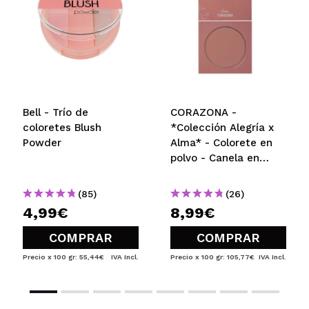
Bell - Trío de
CORAZONA -
coloretes Blush
*Colección Alegría x
Powder
Alma* - Colorete en
polvo - Canela en
Rama
(85)
(26)
4,99€
8,99€
COMPRAR
COMPRAR
Precio x 100 gr: 55,44€
IVA Incl.
Precio x 100 gr: 105,77€
IVA Incl.