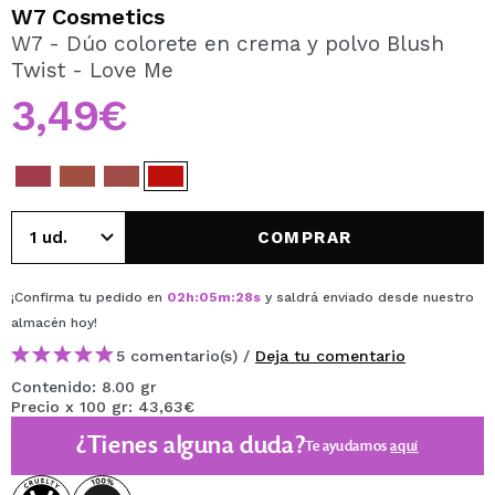
QUIERO REGISTRARME
W7 Cosmetics
W7 - Dúo colorete en crema y polvo Blush
Al crear una cuenta en Maquillalia.com podrás realizar
Twist - Love Me
tus compras rápidamente, revisar el estado de tus
pedidos y consultar tus operaciones anteriores.
3,49€
CREAR CUENTA
COMPRAR
¡Confirma tu pedido en
02
h
:
05
m
:
28
s
y saldrá enviado desde nuestro
almacén
hoy
!
5 comentario(s) /
Deja tu comentario
Contenido: 8.00 gr
Precio x 100 gr: 43,63€
¿Tienes alguna duda?
Te ayudamos
aquí