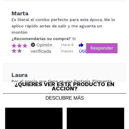
Marta
Compartir un vídeo o una foto
Es literal el combo perfecto para esta época. Me lo
Tu vídeo podría ser el primero. Imagínatelo...
aplico rápido antes de salir y me aguanta un
montón
¿Recomendarías su compra?
Si
¿Recomendarías su compra?
Si
No
Opinión
Hace 6
Responder
|
|
5/5
verificada
Útil
meses
ENVIAR
Laura
Por el precio que tiene es una fantasía. Pigmenta
¿QUIERES VER ESTE PRODUCTO EN
ACCIÓN?
bien y se difumina solo, aguanta genial el paso de
las horas
DESCUBRE MÁS
¿Recomendarías su compra?
Si
Opinión
Hace 6
Responder
|
|
verificada
Útil
meses