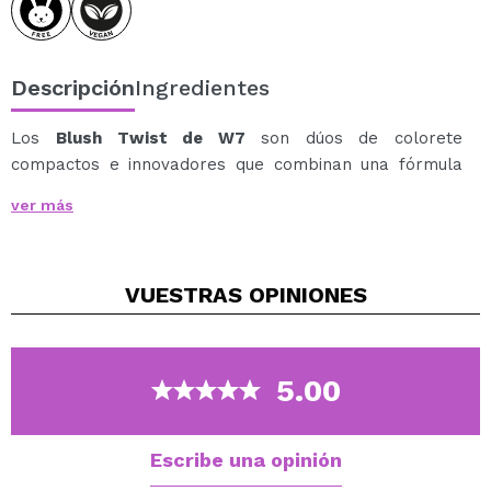
Descripción
Ingredientes
Los
Blush Twist de W7
son dúos de colorete
compactos e innovadores que combinan una fórmula
en crema y otra en polvo, ambas altamente
ver más
pigmentadas y presentadas en tonos perfectamente
coordinados.
Diseñados para aplicar en capas, construir intensidad y
VUESTRAS
OPINIONES
difuminar fácilmente, estos coloretes permiten crear
desde un toque de color natural hasta un acabado más
llamativo y definido.
Utiliza la fórmula en polvo para esculpir y definir las
5.00
manzanas de las mejillas, y completa el look aplicando
la fórmula en crema para aportar un acabado
luminoso, fresco y jugoso.
Escribe una opinión
Resultado: mejillas realzadas con color, dimensión y un