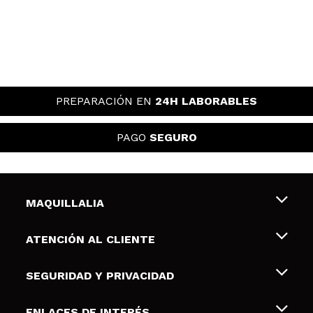
PREPARACIÓN EN
24H LABORABLES
PAGO
SEGURO
MAQUILLALIA
Sobre nosotros
ATENCIÓN AL CLIENTE
Empleo
Envíos y devoluciones
SEGURIDAD Y PRIVACIDAD
Tarjetas de Regalo
Desistimiento / Devoluciones
Terminos y condiciones de uso
ENLACES DE INTERÉS
Formas de pago