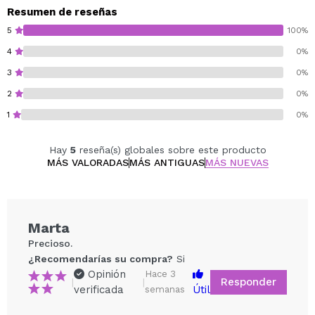
brillo natural de efecto saludable.
Resumen de reseñas
5
100%
Vegan.
4
0%
Cruelty free.
3
0%
2
0%
1
0%
Hay
5
reseña(s) globales sobre este producto
MÁS VALORADAS
MÁS ANTIGUAS
MÁS NUEVAS
Marta
Precioso.
¿Recomendarías su compra?
Si
Opinión
Hace 3
Responder
|
|
verificada
Útil
semanas