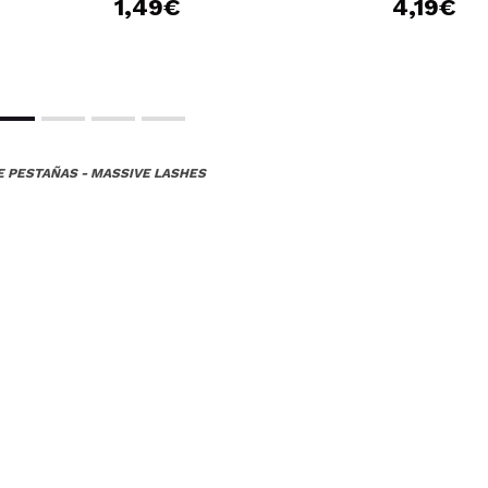
1,49€
4,19€
ce 8 años
 pero este producto no es de los mejores.
 su compra?
No
E PESTAÑAS - MASSIVE LASHES
ce 8 años
.No se puede pedir más. Está genial la verdad. Me encanta esta m
 su compra?
Si
ce 9 años