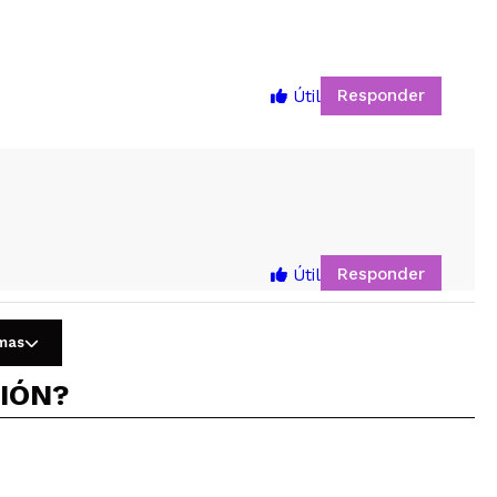
Responder
Útil
5
Responder
Útil
omas
CIÓN?
Responder
Útil