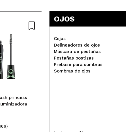
OJOS
Responder
Útil
Cejas
Delineadores de ojos
Máscara de pestañas
Pestañas postizas
essence - Máscara de
Tec
Prebase para sombras
ne esta bastante bien, ademas aguanta muy bien el paso
pestañas Lash princess
Más
Sombras de ojos
Sculpted Volume
Las
Responder
Útil
ash princess
luminizadora
166)
(28)