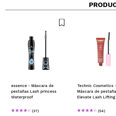
PRODUC
IRENE
Define y separa
¿Recomendarías
|
Ha
Vaitiare
Es increíblement
del tiempo y no 
¿Recomendarías
|
Ha
essence - Máscara de
Technic Cosmetics 
pestañas Lash princess
Máscara de pestañ
Waterproof
Elevate Lash Lifting
Carmen
Perfecto para un
(37)
(54)
¿Recomendarías