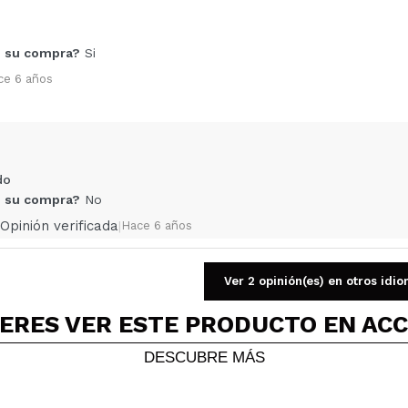
Compartir un vídeo o una foto
 su compra?
Si
Tu vídeo podría ser el primero. Imagínatelo...
ce 6 años
5/
compra?
Si
No
AR
do
 su compra?
No
Opinión verificada
|
Hace 6 años
Ver 2 opinión(es) en otros idi
ERES VER ESTE PRODUCTO EN AC
o está mal
 su compra?
Si
DESCUBRE MÁS
Opinión verificada
|
Hace 6 años