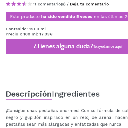
11 comentario(s) /
Deja tu comentario
MAQUIFARMA
KOREA ZONE
Este producto
ha sido vendido 5 veces
en las últimas 2
TRAVEL SIZE
Contenido: 15.00 ml
Precio x 100 ml: 17,93€
NATURE
¿Tienes alguna duda?
Te ayudamos
aquí
OFERTAS
OUTLET
¡HAN VUELTO!
PRÓXIMAMENTE
Descripción
Ingredientes
BLOG
¡Consigue unas pestañas enormes! Con su fórmula de col
negro y gupillón inspirado en un reloj de arena, hacen
pestañas sean más alargadas y enfatizadas que nunca.