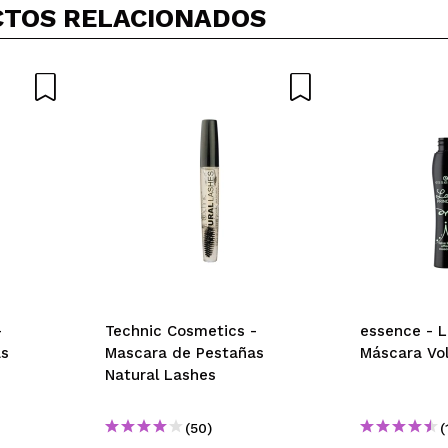
TOS RELACIONADOS
, no da mucho volumen. no hace grumos
 su compra?
Si
ce 7 años
e negra, separa muy bien las pestañas y para el precio que tie
cae a pelo titas
 su compra?
Si
ce 7 años
-
Technic Cosmetics -
essence - L
as
Mascara de Pestañas
Máscara Vo
Natural Lashes
 look más natural
(50)
(
 su compra?
Si