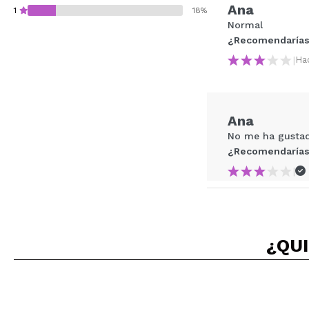
Ana
1
18%
Normal
¿Recomendarías
|
Ha
¿Recomendarías su 
Ana
ENVI
No me ha gusta
¿Recomendarías
|
Esther
¿QUI
Para el precio n
¿Recomendarías
|