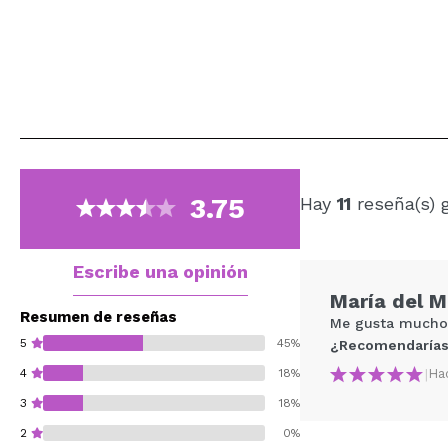
3.75
Hay
11
reseña(s) 
Escribe una opinión
María del M
Resumen de reseñas
Me gusta mucho
5
45%
¿Recomendarías
|
Ha
4
18%
3
18%
2
0%