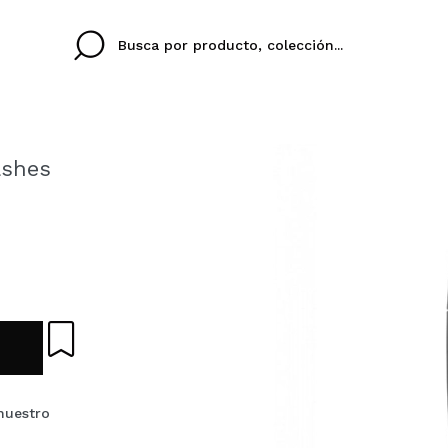
ashes
Cristina
Antonia
Ines
No tengo cuenta aqu
U IDIOMA
ez que
Buena experiencia
Muy bien
Spedizi
QUIER
ESPAÑOL
ENGLISH
eriencia
imballa
ajería.
elegan
colori sc
Al crear una cuenta en
rápidamente, revisar e
anteriores.
nuestro