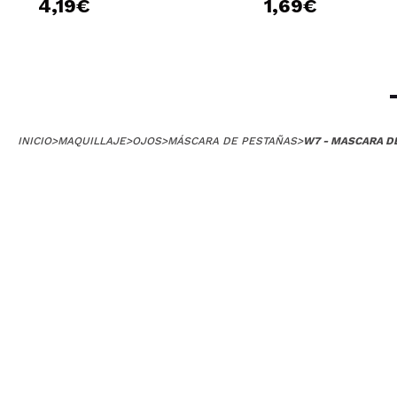
4,19€
1,69€
|
Ha
Alicia
Adoro esta marca
¿Recomendarías
INICIO
>
MAQUILLAJE
>
OJOS
>
MÁSCARA DE PESTAÑAS
>
W7 - MASCARA D
|
Ha
Andrea
Calidad precio..
¿Recomendarías
|
Ha