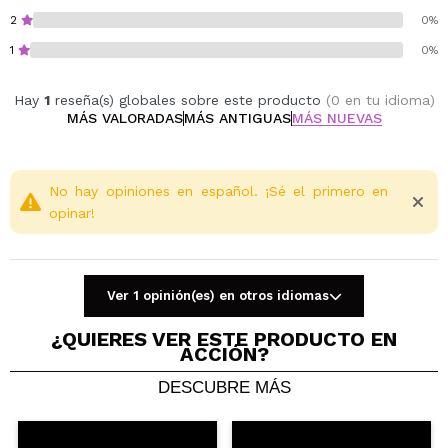
2
0%
1
0%
Hay
1
reseña(s) globales sobre este producto
(0 en tu idioma)
MÁS VALORADAS
MÁS ANTIGUAS
MÁS NUEVAS
No hay opiniones en español. ¡Sé el primero en
opinar!
Ver 1 opinión(es) en otros idiomas
¿QUIERES VER ESTE PRODUCTO EN
ACCIÓN?
DESCUBRE MÁS
Compartir un vídeo o una foto
Tu vídeo podría ser el primero. Imagínatelo...