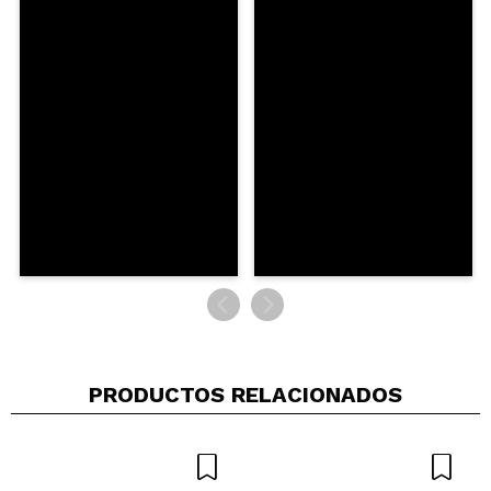
¿Recomendarías su compra?
Si
No
5/5
ENVIAR
PRODUCTOS RELACIONADOS