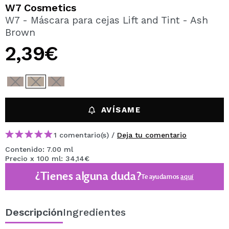
QUIERO REGISTRARME
W7 Cosmetics
W7 - Máscara para cejas Lift and Tint - Ash
Al crear una cuenta en Maquillalia.com podrás realizar
Brown
tus compras rápidamente, revisar el estado de tus
pedidos y consultar tus operaciones anteriores.
2,39€
CREAR CUENTA
AVÍSAME
1 comentario(s) /
Deja tu comentario
Contenido: 7.00 ml
Precio x 100 ml: 34,14€
¿Tienes alguna duda?
Te ayudamos
aquí
Descripción
Ingredientes