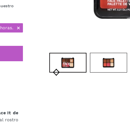
nuestro
 horas.
ace It de
al rostro