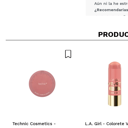
Aún ni la he est
¿Recomendarías
|
PRODUC
Manuela
Una paleta muy v
¿Recomendarías
|
silvia
es muy cremosa 
¿Recomendarías
|
Technic Cosmetics -
L.A. Girl - Colorete 