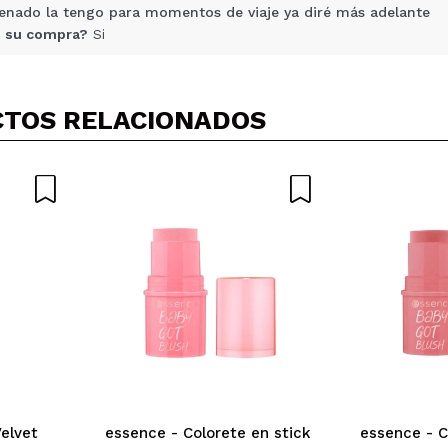
renado la tengo para momentos de viaje ya diré más adelante
 su compra?
Si
Opinión verificada
|
Hace 3 meses
TOS RELACIONADOS
ersátil y todoterreno, perfecta para llevar en el neceser de via
 su compra?
Si
Opinión verificada
|
Hace 4 meses
y por el precio que tiene merece muchisimo la pena
 su compra?
Si
Opinión verificada
|
Hace 5 meses
Velvet
essence - Colorete en stick
essence - C