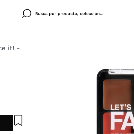
e it! -
Cristina
Antonia
Ines
No tengo cuenta aqu
U IDIOMA
ez que
Buena experiencia
Muy bien
Spedizi
QUIER
ESPAÑOL
ENGLISH
eriencia
imballa
ajería.
elegan
colori sc
Al crear una cuenta en
rápidamente, revisar e
anteriores.