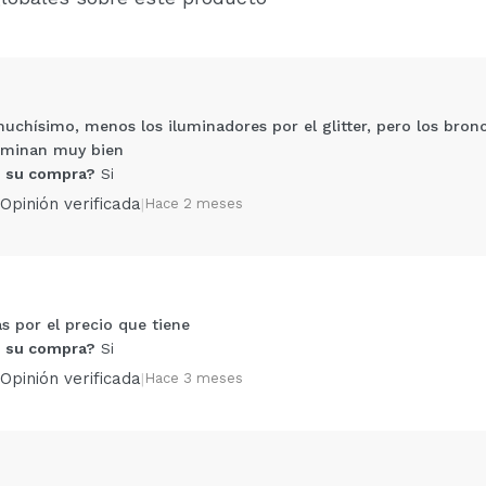
chísimo, menos los iluminadores por el glitter, pero los bron
fuminan muy bien
 su compra?
Si
Opinión verificada
|
Hace 2 meses
Compartir un vídeo o una foto
 por el precio que tiene
Tu vídeo podría ser el primero. Imagínatelo...
 su compra?
Si
Opinión verificada
|
Hace 3 meses
5/
compra?
Si
No
AR