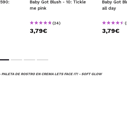
S590:
Baby Got Blush - 10: Tickle
Baby Got Bl
me pink
all day
orque tengo un viaje y he visto que tiene el tamaño perfecto 
(24)
(
 su compra?
Si
3,79€
3,79€
Opinión verificada
|
Hace 5 meses
- PALETA DE ROSTRO EN CREMA LETS FACE IT! - SOFT GLOW