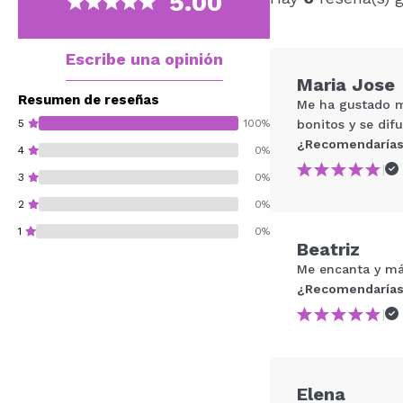
5.00
Escribe una opinión
Maria Jose
Resumen de reseñas
Me ha gustado mu
5
100%
bonitos y se di
¿Recomendarías
4
0%
|
3
0%
2
0%
1
0%
Beatriz
Me encanta y más
¿Recomendarías
|
¿Recomendarías su 
ENVI
Elena