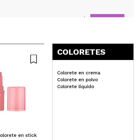
Responder
Útil
COLORETES
je porque sirve para todo
Responder
Útil
Colorete en crema
Colorete en polvo
Colorete líquido
Hean - Colorete en mousse
L.A
Bloom Blush- 04: Cranberry
Con
Dr
Responder
Útil
olorete en stick