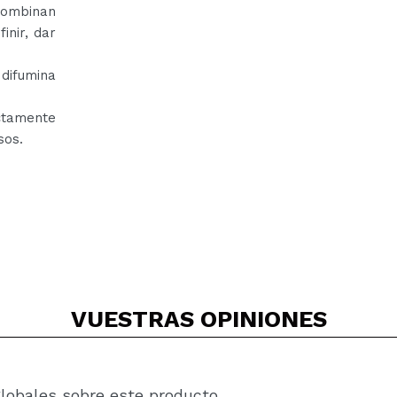
combinan
inir, dar
 difumina
ctamente
sos.
VUESTRAS
OPINIONES
globales sobre este producto