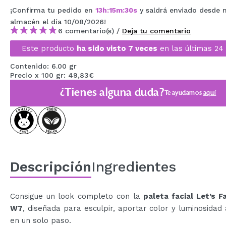
MAQUIFARMA
¡Confirma tu pedido en
13
h
:
15
m
:
29
s
y saldrá enviado desde 
almacén
el día 10/08/2026
!
KOREA ZONE
6 comentario(s) /
Deja tu comentario
Este producto
ha sido visto 7 veces
en las últimas 24
TRAVEL SIZE
Contenido: 6.00 gr
NATURE
Precio x 100 gr: 49,83€
¿Tienes alguna duda?
Te ayudamos
aquí
OFERTAS
OUTLET
¡HAN VUELTO!
PRÓXIMAMENTE
Descripción
Ingredientes
BLOG
Consigue un look completo con la
paleta facial Let’s F
W7
, diseñada para esculpir, aportar color y luminosidad 
en un solo paso.