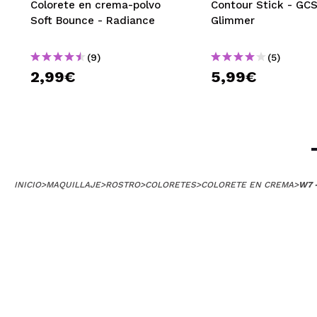
Colorete en crema-polvo
Contour Stick - GC
Elena
Soft Bounce - Radiance
Glimmer
La he comprado p
persona
(9)
(5)
¿Recomendarías
2,99€
5,99€
|
INICIO
>
MAQUILLAJE
>
ROSTRO
>
COLORETES
>
COLORETE EN CREMA
>
W7 