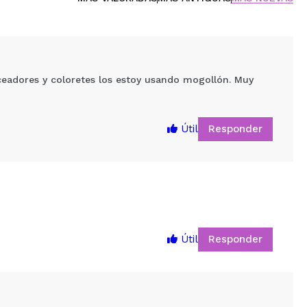
ceadores y coloretes los estoy usando mogollón. Muy
Responder
Útil
Responder
Útil
5