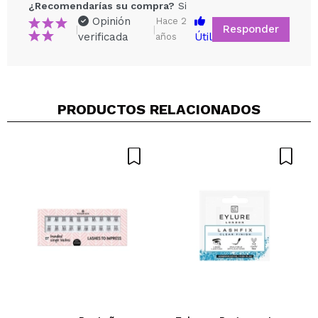
¿Recomendarías su compra?
Si
Opinión
Hace 2
Responder
|
|
verificada
Útil
años
Compartir un vídeo o una foto
Tu vídeo podría ser el primero. Imagínatelo...
PRODUCTOS RELACIONADOS
¿Recomendarías su compra?
Si
No
5/5
ENVIAR