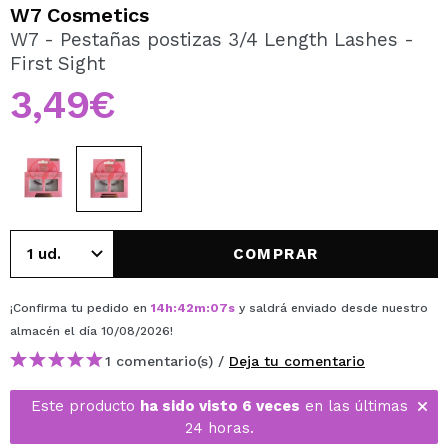
QUIERO REGISTRARME
W7 Cosmetics
W7 - Pestañas postizas 3/4 Length Lashes -
Al crear una cuenta en Maquillalia.com podrás realizar
First Sight
tus compras rápidamente, revisar el estado de tus
pedidos y consultar tus operaciones anteriores.
3,49€
CREAR CUENTA
COMPRAR
¡Confirma tu pedido en
14
h
:
42
m
:
07
s
y saldrá enviado desde nuestro
almacén
el día 10/08/2026
!
1 comentario(s) /
Deja tu comentario
Este producto
ha sido visto 6 veces
en las últimas
24 horas.