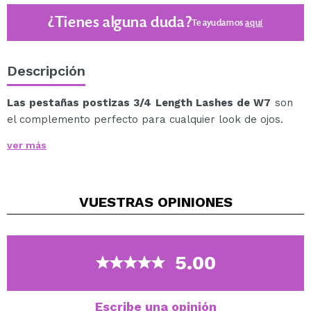
¿Tienes alguna duda?
Te ayudamos
aquí
Descripción
Las pestañas postizas 3/4 Length Lashes de W7
son
el complemento perfecto para cualquier look de ojos.
Realza tu mirada de manera natural consiguiendo unas
ver más
pestañas de infarto.
Reutilizables hasta 10 veces.
Incluye pegamento (1ml)
VUESTRAS
OPINIONES
Cruelty free.
Vegan.
5.00
Escribe una opinión