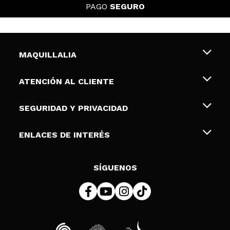
PAGO
SEGURO
MAQUILLALIA
Sobre nosotros
ATENCIÓN AL CLIENTE
Empleo
Envíos y devoluciones
SEGURIDAD Y PRIVACIDAD
Tarjetas de Regalo
Desistimiento / Devoluciones
Terminos y condiciones de uso
ENLACES DE INTERÉS
Formas de pago
Pólitica de Privacidad
Contacto
Descuento Estudiantes
Política de cookies
SÍGUENOS
Resolución de litigios en línea (ODR)