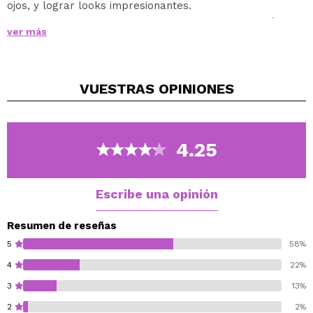
ojos, y lograr looks impresionantes.
Ideal para aplicar sombras de ojos con precisión o
ver más
para las pestañas inferiores.
VUESTRAS
OPINIONES
4.25
Escribe una opinión
Resumen de reseñas
5
58%
4
22%
3
13%
2
2%