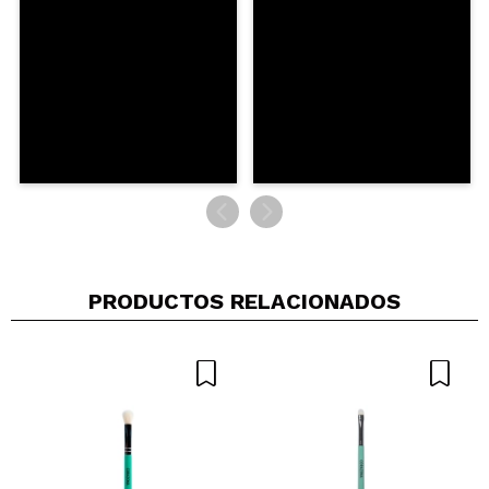
IG
Acabo de ver que años después de comprar este
pincel, me sigue quedando pendiente comentarlo.
Creo que con eso lo he dicho todo... No lo uso, no
es nada del otro mundo.
¿Recomendarías su compra?
No
Responder
Útil
|
Hace 5 años
PRODUCTOS RELACIONADOS
Gema
Muy suave ????
¿Recomendarías su compra?
Si
Opinión
Hace 5
Responder
|
|
verificada
Útil
años