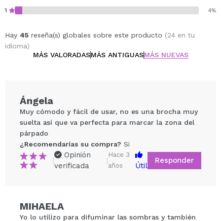
1
4%
Hay
45
reseña(s) globales sobre este producto
(24 en tu
idioma)
MÁS VALORADAS
MÁS ANTIGUAS
MÁS NUEVAS
Ángela
Muy cómodo y fácil de usar, no es una brocha muy
suelta así que va perfecta para marcar la zona del
párpado
¿Recomendarías su compra?
Si
Opinión
Hace 3
Responder
|
|
verificada
Útil
años
Compartir un vídeo o una foto
MIHAELA
Tu vídeo podría ser el primero. Imagínatelo...
Yo lo utilizo para difuminar las sombras y también