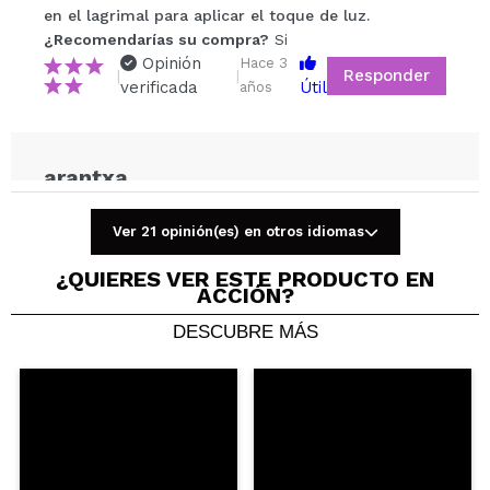
en el lagrimal para aplicar el toque de luz.
¿Recomendarías su compra?
Si
No
¿Recomendarías su compra?
Si
5/5
Opinión
Hace 3
Responder
|
|
verificada
Útil
años
ENVIAR
arantxa
Para aplicar sombra aún
¿Recomendarías su compra?
Si
Ver 21 opinión(es) en otros idiomas
Opinión
Hace 4
Responder
|
|
verificada
Útil
años
¿QUIERES VER ESTE PRODUCTO EN
ACCIÓN?
DESCUBRE MÁS
Esperanza
Cumple bien su función
¿Recomendarías su compra?
Si
Opinión
Hace 4
Responder
|
|
verificada
Útil
años