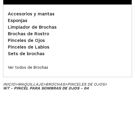
Accesorios y mantas
Ramona
Esponjas
El pincel es muy grande? Yo tengo los
Limpiador de Brochas
ojos encapuchados y no muy grandes
Brochas de Rostro
¿Recomendarías su compra?
Si
Pinceles de Ojos
Hace 5
Pinceles de Labios
Responder
|
Útil
años
Sets de brochas
Ver todos de Brochas
Patricia
No me ha gustado mucho
INICIO
>
MAQUILLAJE
>
BROCHAS
>
PINCELES DE OJOS
>
W7 - PINCEL PARA SOMBRAS DE OJOS - 04
¿Recomendarías su compra?
Si
Opinión
Hace 5
Responder
|
|
verificada
Útil
años
Mónica