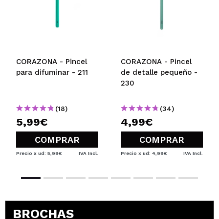
Yolanda
Genial
¿Recomendarías su compra?
Si
Opinión
Hace 5
Responder
|
|
verificada
Útil
años
CORAZONA - Pincel
CORAZONA - Pincel
para difuminar - 211
de detalle pequeño -
230
Inmaculada
No me gusta del todo
¿Recomendarías su compra?
Si
(18)
(34)
Opinión
Hace 5
5,99€
4,99€
Responder
|
|
verificada
Útil
años
COMPRAR
COMPRAR
Precio x ud: 5,99€
IVA Incl.
Precio x ud: 4,99€
IVA Incl.
Agostina
Perfecto! Muy suave!
¿Recomendarías su compra?
Si
Opinión
Hace 5
Responder
|
|
BROCHAS
verificada
Útil
años