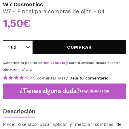
QUIERO REGISTRARME
W7 Cosmetics
W7 - Pincel para sombras de ojos - 04
Al crear una cuenta en Maquillalia.com podrás realizar
tus compras rápidamente, revisar el estado de tus
1,50€
pedidos y consultar tus operaciones anteriores.
CREAR CUENTA
COMPRAR
¡Confirma tu pedido en
19
h
:
33
m
:
21
s
y saldrá enviado desde nuestro
almacén
mañana
!
45 comentario(s) /
Deja tu comentario
¿Tienes alguna duda?
Te ayudamos
aquí
Descripción
Pincel diseñado para aplicar y mezclar sombras de