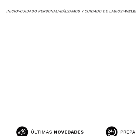
INICIO
>
CUIDADO PERSONAL
>
BÁLSAMOS Y CUIDADO DE LABIOS
>
WELED
MONTSE
No me convence,
de logona en ge
¿Recomendarías
|
Marina
Agradable y muy 
¿Recomendarías
|
Gemma
No vale la pena.
ÚLTIMAS
NOVEDADES
PREPA