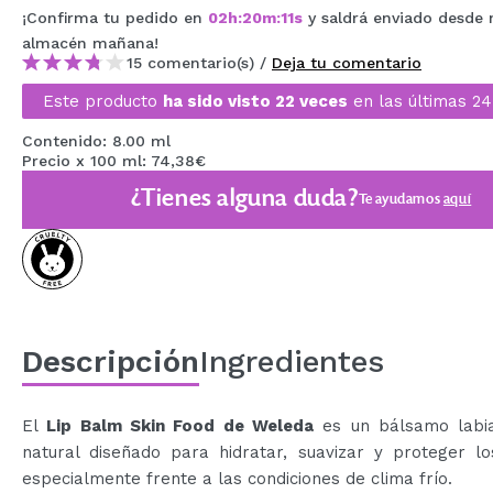
¡Confirma tu pedido en
02
h
:
20
m
:
10
s
y saldrá enviado desde
MAQUIFARMA
almacén
mañana
!
KOREA ZONE
15 comentario(s) /
Deja tu comentario
Este producto
ha sido visto 22 veces
en las últimas 24
TRAVEL SIZE
Contenido: 8.00 ml
NATURE
Precio x 100 ml: 74,38€
¿Tienes alguna duda?
Te ayudamos
aquí
OFERTAS
OUTLET
¡HAN VUELTO!
PRÓXIMAMENTE
Descripción
Ingredientes
BLOG
El
Lip Balm Skin Food de Weleda
es un bálsamo labi
natural diseñado para hidratar, suavizar y proteger lo
especialmente frente a las condiciones de clima frío.