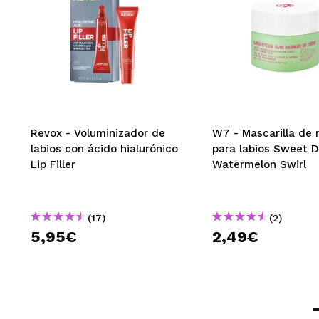
Regina
No me ha gustado
poquísimo en el 
¿Recomendarías
|
Tatiana
Revox - Voluminizador de
W7 - Mascarilla de
labios con ácido hialurónico
para labios Sweet 
No hidrata mucho
Lip Filler
Watermelon Swirl
¿Recomendarías
|
(17)
(2)
5,95€
2,49€
Anyela
Es una joya lo u
¿Recomendarías
|