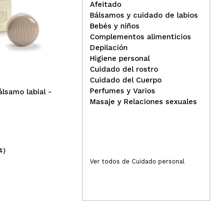
Afeitado
oductos. Este labial hidrata lo justo y encima dura
Bálsamos y cuidado de labios
IDC Institute - Bálsamo
Bebés y niños
labial - Fresa 2
Car
Complementos alimenticios
hid
Depilación
Responder
Útil
Fre
Higiene personal
Cuidado del rostro
Cuidado del Cuerpo
Perfumes y Varios
álsamo labial -
Masaje y Relaciones sexuales
 bien como un brillo.
Responder
Útil
4)
(47)
0,99€
3,
Ver todos de Cuidado personal
Responder
Útil