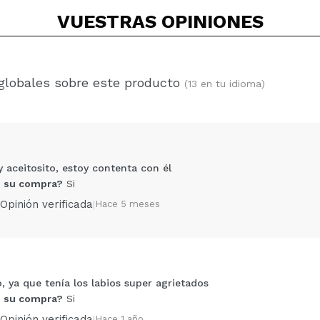
VUESTRAS
OPINIONES
globales sobre este producto
(13 en tu idioma)
 aceitosito, estoy contenta con él
 su compra?
Si
Opinión verificada
|
Hace 5 meses
 ya que tenía los labios super agrietados
Compartir un vídeo o una foto
 su compra?
Si
Tu vídeo podría ser el primero. Imagínatelo...
Opinión verificada
|
Hace 1 año