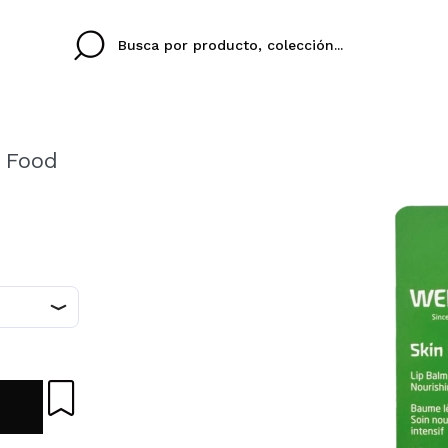
n Food
Cristina
Antonia
Ines
No tengo cuenta aqu
U IDIOMA
ez que
Buena experiencia
Muy bien
Spedizi
QUIER
ESPAÑOL
ENGLISH
eriencia
imballa
ajería.
elegan
colori sc
Al crear una cuenta en
rápidamente, revisar e
anteriores.