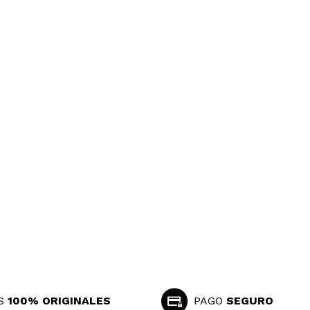
es más un gloss que otra cosa. Mucho mejor opción los
Responder
Útil
Responder
Útil
S
100% ORIGINALES
PAGO
SEGURO