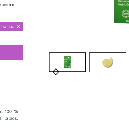
 nuestro
 horas.
al 100 %
s labios,