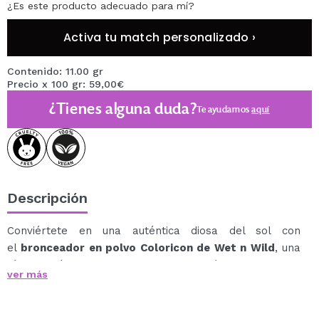
¿Es este producto adecuado para mí?
Activa tu match personalizado ›
Contenido: 11.00 gr
Precio x 100 gr: 59,00€
¿Tienes alguna duda?
Te ayudamos
aquí
Descripción
Conviértete en una auténtica diosa del sol con
el
bronceador en polvo Coloricon de Wet n Wild
, una
fórmula híbrida en gel de larga duración que se aplica
ver más
como crema y se fija como polvo.
Su acabado natural y luminoso aporta un bronceado
radiante y favorecedor al instante.