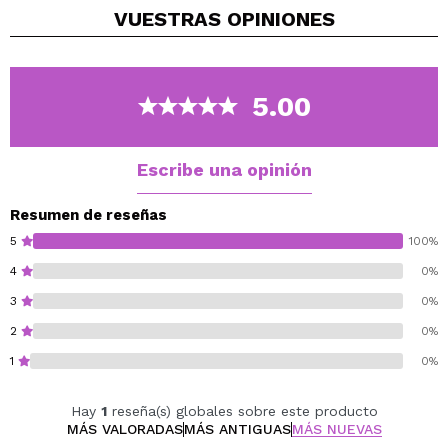
VUESTRAS
OPINIONES
Perfecto para resaltar, contornear o dar calidez al
rostro, este bronceador también es ideal para zonas
como el cuello y las clavículas, dejando un glow
uniforme en todo el cuerpo.
5.00
Cruelty free.
Vegan.
Escribe una opinión
Resumen de reseñas
5
100%
4
0%
3
0%
2
0%
1
0%
Hay
1
reseña(s) globales sobre este producto
MÁS VALORADAS
MÁS ANTIGUAS
MÁS NUEVAS