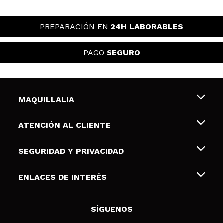
PREPARACIÓN EN
24H LABORABLES
PAGO
SEGURO
MAQUILLALIA
Sobre nosotros
ATENCIÓN AL CLIENTE
Empleo
Envíos y devoluciones
SEGURIDAD Y PRIVACIDAD
Tarjetas de Regalo
Desistimiento / Devoluciones
Terminos y condiciones de uso
ENLACES DE INTERÉS
Formas de pago
Pólitica de Privacidad
Contacto
Descuento Estudiantes
Política de cookies
SÍGUENOS
Resolución de litigios en línea (ODR)