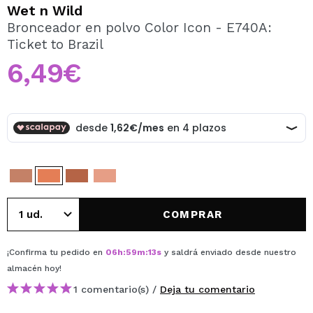
QUIERO REGISTRARME
Wet n Wild
Bronceador en polvo Color Icon - E740A:
Al crear una cuenta en Maquillalia.com podrás realizar
Ticket to Brazil
tus compras rápidamente, revisar el estado de tus
pedidos y consultar tus operaciones anteriores.
6,49€
CREAR CUENTA
COMPRAR
¡Confirma tu pedido en
06
h
:
59
m
:
13
s
y saldrá enviado desde nuestro
almacén
hoy
!
1 comentario(s) /
Deja tu comentario