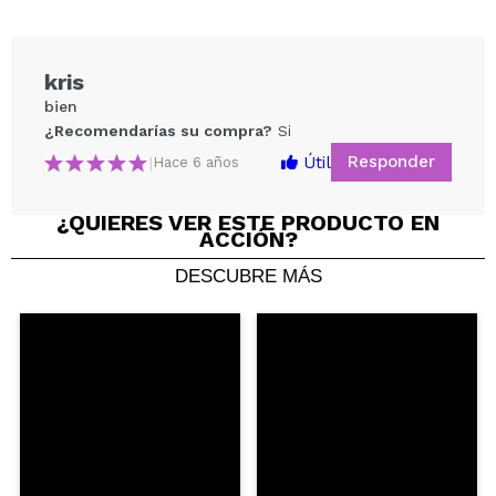
kris
bien
¿Recomendarías su compra?
Si
Responder
Útil
|
Hace 6 años
¿QUIERES VER ESTE PRODUCTO EN
ACCIÓN?
DESCUBRE MÁS
Compartir un vídeo o una foto
Tu vídeo podría ser el primero. Imagínatelo...
¿Recomendarías su compra?
Si
No
5/5
ENVIAR