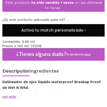
Este producto
ha sido vendido 1 veces
en las últimas
24 horas
¿Es este producto adecuado para mí?
Activa tu match personalizado ›
Contenido: 0.90 ml
Precio x 100 ml: 721,11€
¿Tienes alguna duda?
Te ayudamos
aquí
Descripción
Ingredientes
Delineador de ojos líquido waterproof Breakup Proof
de Wet N Wild.
16 horas de duración en una fórmula resistente al agua,
ver más
a los borrones, a la decoloración, a las escamas y a
las lágrimas, que proporciona un pigmento rico y suave