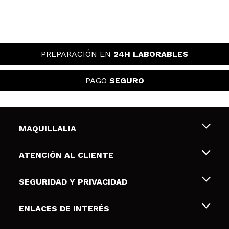
PREPARACIÓN EN
24H LABORABLES
PAGO
SEGURO
MAQUILLALIA
Sobre nosotros
ATENCIÓN AL CLIENTE
Empleo
Envíos y devoluciones
SEGURIDAD Y PRIVACIDAD
Tarjetas de Regalo
Desistimiento / Devoluciones
Terminos y condiciones de uso
ENLACES DE INTERÉS
Formas de pago
Pólitica de Privacidad
Contacto