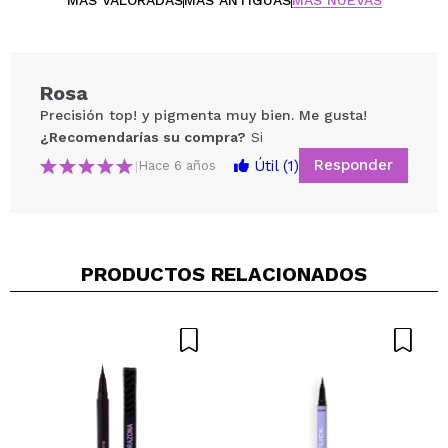
MÁS VALORADAS
MÁS ANTIGUAS
MÁS NUEVAS
Rosa
Precisión top! y pigmenta muy bien. Me gusta!
¿Recomendarías su compra?
Si
Responder
Útil
(1)
|
Hace 6 años
PRODUCTOS RELACIONADOS
Compartir un vídeo o una foto
Tu vídeo podría ser el primero. Imagínatelo...
¿Recomendarías su compra?
Si
No
5/5
ENVIAR