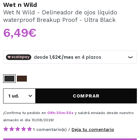
QUIERO REGISTRARME
Wet n Wild
Wet N Wild - Delineador de ojos líquido
Al crear una cuenta en Maquillalia.com podrás realizar
waterproof Breakup Proof - Ultra Black
tus compras rápidamente, revisar el estado de tus
pedidos y consultar tus operaciones anteriores.
6,49€
CREAR CUENTA
COMPRAR
¡Confirma tu pedido en
08
h
:
25
m
:
54
s
y saldrá enviado desde nuestro
almacén
el día 10/08/2026
!
1 comentario(s) /
Deja tu comentario