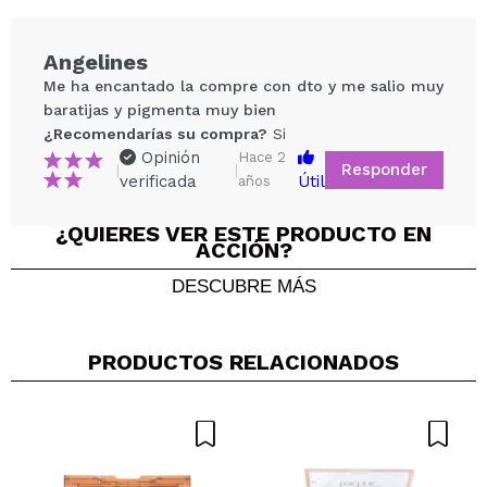
Angelines
Me ha encantado la compre con dto y me salio muy
baratijas y pigmenta muy bien
¿Recomendarías su compra?
Si
Opinión
Hace 2
Responder
|
|
verificada
Útil
años
¿QUIERES VER ESTE PRODUCTO EN
ACCIÓN?
Compartir un vídeo o una foto
DESCUBRE MÁS
Tu vídeo podría ser el primero. Imagínatelo...
PRODUCTOS RELACIONADOS
¿Recomendarías su compra?
Si
No
5/5
ENVIAR