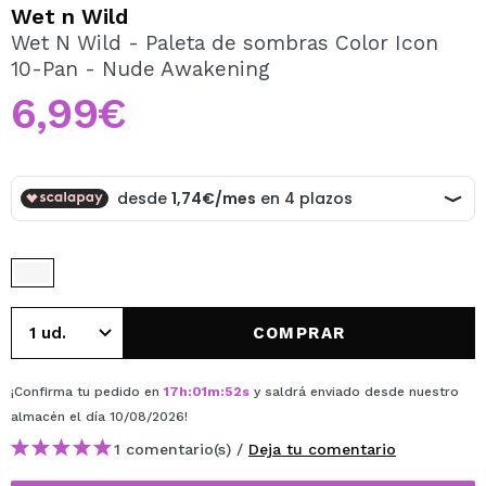
QUIERO REGISTRARME
Wet n Wild
Wet N Wild - Paleta de sombras Color Icon
Al crear una cuenta en Maquillalia.com podrás realizar
10-Pan - Nude Awakening
tus compras rápidamente, revisar el estado de tus
pedidos y consultar tus operaciones anteriores.
6,99€
CREAR CUENTA
COMPRAR
¡Confirma tu pedido en
17
h
:
01
m
:
51
s
y saldrá enviado desde nuestro
almacén
el día 10/08/2026
!
1 comentario(s) /
Deja tu comentario