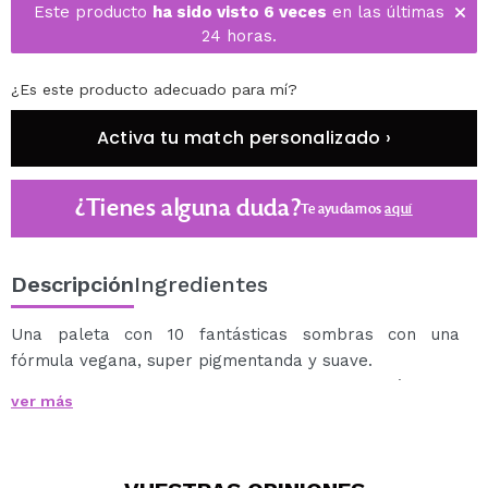
Este producto
ha sido visto 6 veces
en las últimas
24 horas.
¿Es este producto adecuado para mí?
Activa tu match personalizado ›
¿Tienes alguna duda?
Te ayudamos
aquí
Descripción
Ingredientes
Una paleta con 10 fantásticas sombras con una
fórmula vegana, super pigmentanda y suave.
Sus acabados mate y metalizados te conquistarán.
ver más
Contiene una combinación de tonos fríos, cálidos y
neutros ideales para cualquier tipo de look.
Su fórmula es de larga duración.