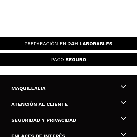
PREPARACIÓN EN
24H LABORABLES
PAGO
SEGURO
MAQUILLALIA
Sobre nosotros
ATENCIÓN AL CLIENTE
Empleo
Envíos y devoluciones
SEGURIDAD Y PRIVACIDAD
Tarjetas de Regalo
Desistimiento / Devoluciones
Terminos y condiciones de uso
ENLACES DE INTERÉS
Formas de pago