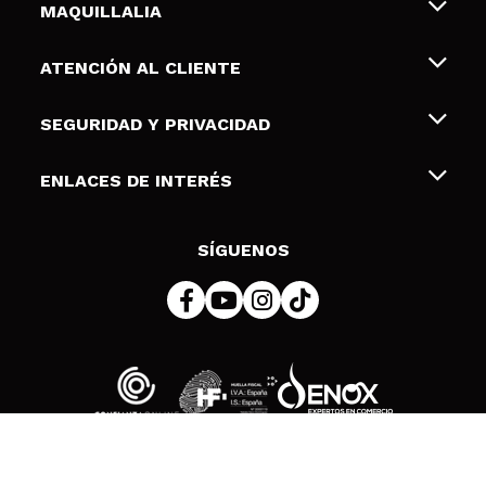
MAQUILLALIA
Sobre nosotros
ATENCIÓN AL CLIENTE
Empleo
Envíos y devoluciones
SEGURIDAD Y PRIVACIDAD
Tarjetas de Regalo
Desistimiento / Devoluciones
Terminos y condiciones de uso
ENLACES DE INTERÉS
Formas de pago
Pólitica de Privacidad
Contacto
Descuento Estudiantes
Política de cookies
SÍGUENOS
Resolución de litigios en línea (ODR)
© 2026 DSM Beauty, S.L.