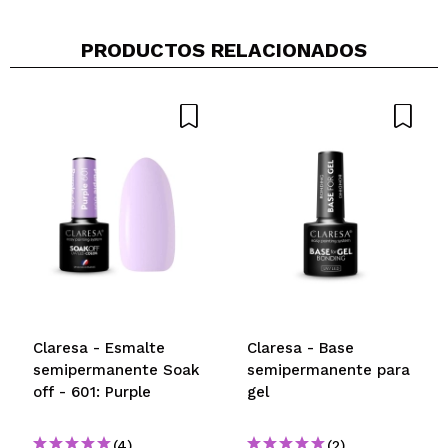
PRODUCTOS RELACIONADOS
Compartir un vídeo o una foto
Tu vídeo podría ser el primero. Imagínatelo...
¿Recomendarías su compra?
Si
No
5/5
ENVIAR
Claresa - Esmalte
Claresa - Base
semipermanente Soak
semipermanente para
off - 601: Purple
gel
(4)
(2)