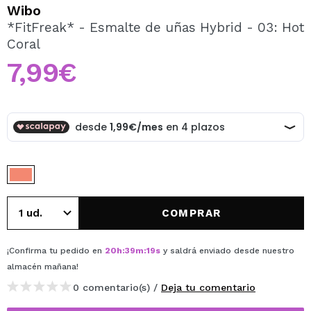
QUIERO REGISTRARME
Wibo
*FitFreak* - Esmalte de uñas Hybrid - 03: Hot
Al crear una cuenta en Maquillalia.com podrás realizar
Coral
tus compras rápidamente, revisar el estado de tus
pedidos y consultar tus operaciones anteriores.
7,99€
CREAR CUENTA
COMPRAR
¡Confirma tu pedido en
20
h
:
39
m
:
19
s
y saldrá enviado desde nuestro
almacén
mañana
!
0 comentario(s) /
Deja tu comentario