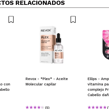
TOS RELACIONADOS
Revox - *Plex* - Aceite
Ellips - Amp
lo con
Molecular capilar
vitamina pa
abello
complejo Pr
Cabello da
(5)
(