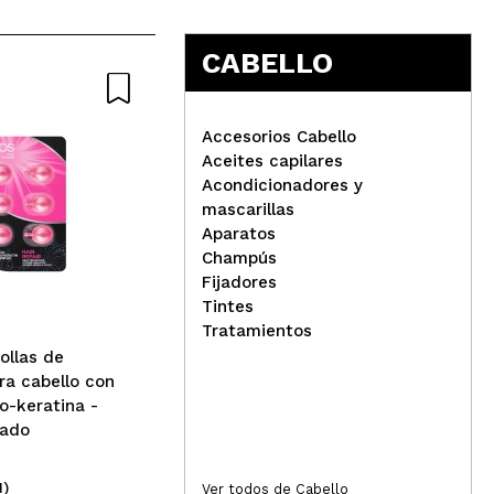
CABELLO
Accesorios Cabello
Aceites capilares
Acondicionadores y
mascarillas
Revox - *Plex* - Crema
Ola
Aparatos
suavizante Bond - Step 6
Int
Champús
Fijadores
Tintes
Tratamientos
ollas de
ra cabello con
o-keratina -
ñado
1)
(9)
Ver todos de Cabello