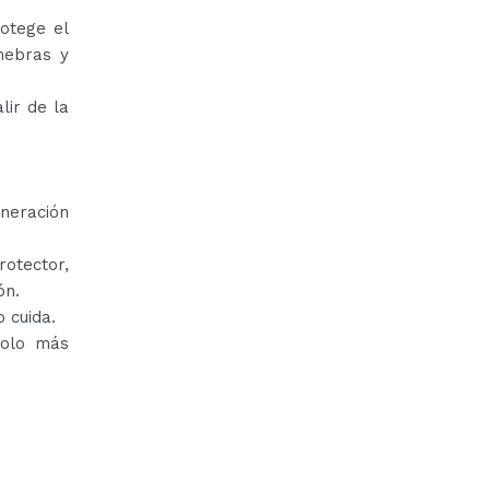
otege el
hebras y
lir de la
eneración
otector,
ón.
o cuida.
dolo más