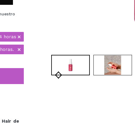
nuestro
4 horas
horas.
 Hair de