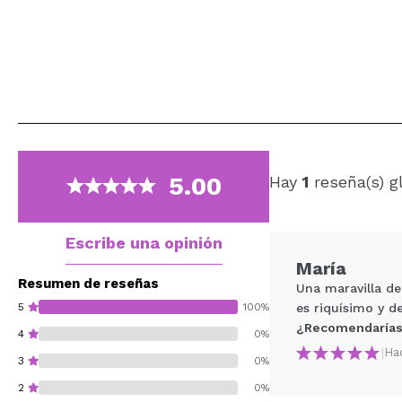
5.00
Hay
1
reseña(s) g
Escribe una opinión
María
Resumen de reseñas
Una maravilla d
5
100%
es riquísimo y de
¿Recomendarías
4
0%
|
Ha
3
0%
2
0%