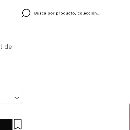
l de
Cristina
Antonia
Ines
No tengo cuenta aqu
U IDIOMA
ez que
Buena experiencia
Muy bien
Spedizi
QUIER
ESPAÑOL
ENGLISH
eriencia
imballa
ajería.
elegan
colori sc
Al crear una cuenta en
rápidamente, revisar e
anteriores.