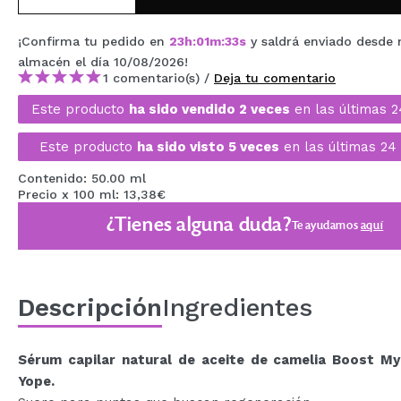
MAQUIFARMA
¡Confirma tu pedido en
23
h
:
01
m
:
33
s
y saldrá enviado desde 
KOREA ZONE
almacén
el día 10/08/2026
!
1 comentario(s) /
Deja tu comentario
TRAVEL SIZE
Este producto
ha sido vendido 2 veces
en las últimas 2
NATURE
Este producto
ha sido visto 5 veces
en las últimas 24 
Contenido: 50.00 ml
OFERTAS
Precio x 100 ml: 13,38€
OUTLET
¿Tienes alguna duda?
Te ayudamos
aquí
¡HAN VUELTO!
PRÓXIMAMENTE
Descripción
Ingredientes
BLOG
Sérum capilar natural de aceite de camelia Boost My
Yope.