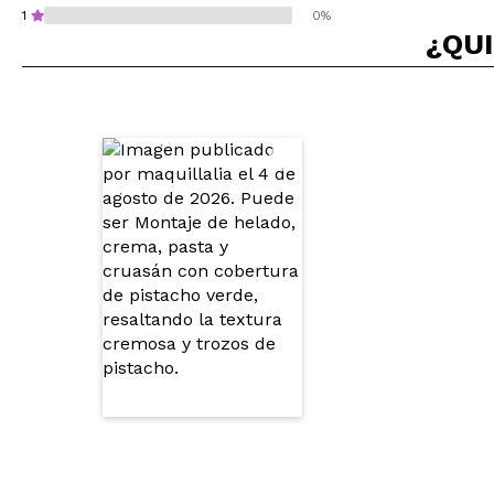
1
0%
¿QUI
¿Recomendarías su 
ENVI