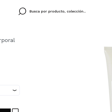
rporal
Cristina
Antonia
Ines
No tengo cuenta aqu
U IDIOMA
ez que
Buena experiencia
Muy bien
Spedizi
QUIER
ESPAÑOL
ENGLISH
eriencia
imballa
ajería.
elegan
colori sc
Al crear una cuenta en
rápidamente, revisar e
anteriores.