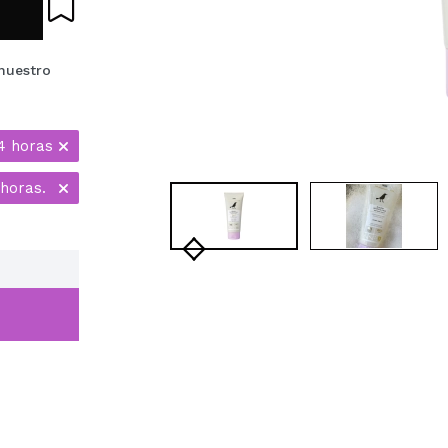
nuestro
4 horas
horas.