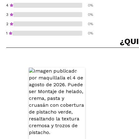
4
0%
3
0%
2
0%
1
0%
¿QUI
¿Recomendarías su 
ENVI