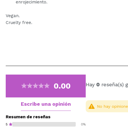
enrojecimiento.
Vegan.
Cruelty free.
0.00
Hay
0
reseña(s) 
Escribe una opinión
No hay opinione
Resumen de reseñas
5
0%