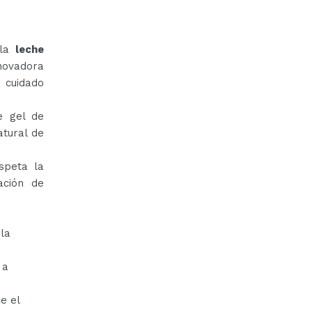
la
leche
novadora
 cuidado
e gel de
atural de
speta la
ación de
la
 a
e el