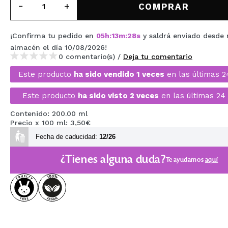
COMPRAR
MAQUIFARMA
KOREA ZONE
¡Confirma tu pedido en
05
h
:
13
m
:
27
s
y saldrá enviado desde 
almacén
el día 10/08/2026
!
TRAVEL SIZE
0 comentario(s) /
Deja tu comentario
NATURE
Este producto
ha sido vendido 1 veces
en las últimas 2
Este producto
ha sido visto 2 veces
en las últimas 24 
OFERTAS
Contenido: 200.00 ml
Precio x 100 ml: 3,50€
OUTLET
Fecha de caducidad:
12/26
¡HAN VUELTO!
¿Tienes alguna duda?
Te ayudamos
aquí
PRÓXIMAMENTE
BLOG