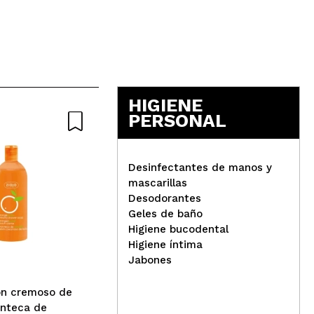
HIGIENE
PERSONAL
Desinfectantes de manos y
mascarillas
Desodorantes
Byphasse - Gel de ducha
Zia
Geles de baño
Caresse 1L - Coco
ara
Higiene bucodental
Higiene íntima
Jabones
ón cremoso de
nteca de