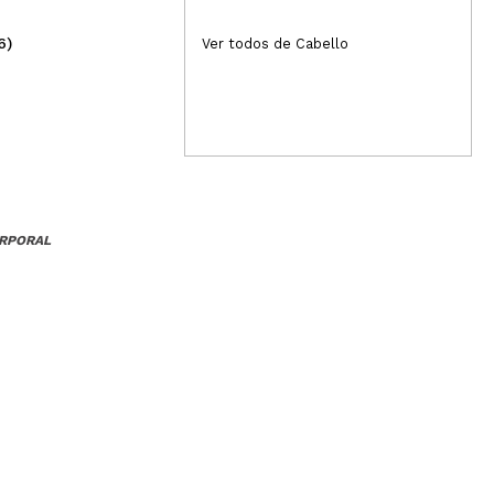
6)
(12)
Ver todos de Cabello
7,95€
2,
ORPORAL