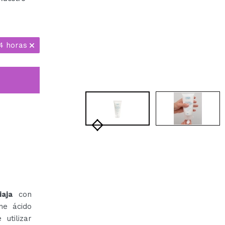
4 horas
aja
con
ne ácido
utilizar