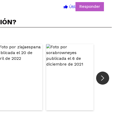
5
Responder
Útil
CIÓN?