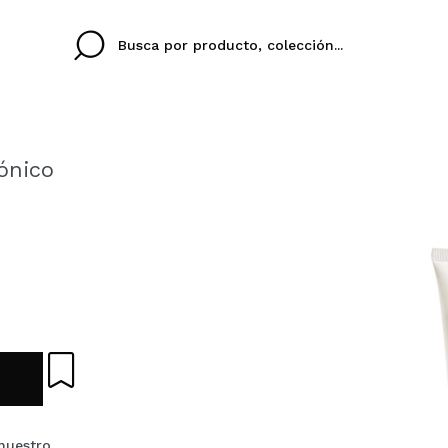
ónico
Cristina
Antonia
Ines
No tengo cuenta aqu
U IDIOMA
ez que
Buena experiencia
Muy bien
Spedizi
QUIER
ESPAÑOL
ENGLISH
eriencia
imballa
ajería.
elegan
colori sc
Al crear una cuenta en
rápidamente, revisar e
anteriores.
 nuestro