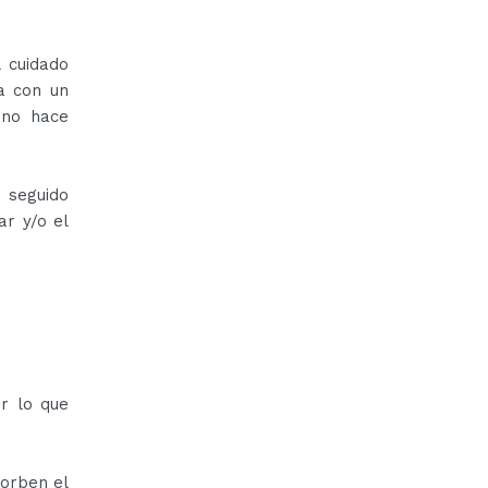
 cuidado
a con un
, no hace
 seguido
ar y/o el
or lo que
orben el