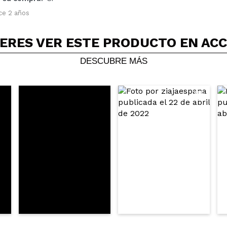
5/
ce 2 años
compra?
Si
No
AR
ERES VER ESTE PRODUCTO EN AC
DESCUBRE MÁS