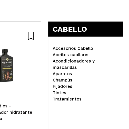
CABELLO
Nature
Nat
Accesorios Cabello
Aceites capilares
Acondicionadores y
mascarillas
Aparatos
Champús
Arganour - Acondicionador
Alm
Fijadores
sin aclarado desenredante
cap
Tintes
y protector térmico - Todo
par
Tratamientos
tipo de cabello
tal
ics -
dor hidratante
a