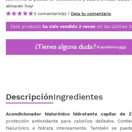
MAQUIFARMA
almacén
hoy
!
2 comentario(s) /
Deja tu comentario
KOREA ZONE
Este producto
ha sido vendido 2 veces
en las últimas 2
TRAVEL SIZE
NATURE
¿Tienes alguna duda?
Te ayudamos
aquí
OFERTAS
OUTLET
¡HAN VUELTO!
PRÓXIMAMENTE
Descripción
Ingredientes
BLOG
Acondicionador hialurónico hidratante capilar de Zi
protección antioxidante para cabellos dañados. Contie
hialurónico e hidrata intensamente. También se puede 