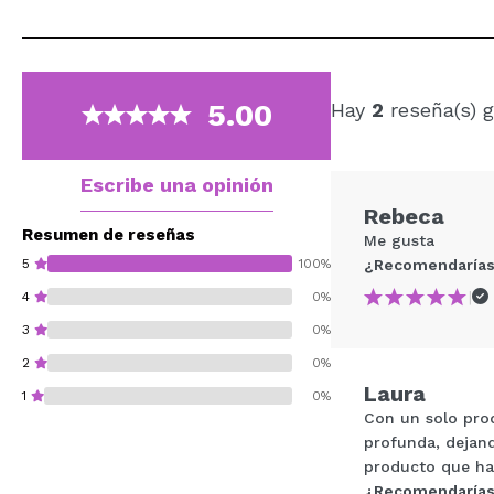
5.00
Hay
2
reseña(s) g
Escribe una opinión
Rebeca
Resumen de reseñas
Me gusta
5
100%
¿Recomendarías
|
4
0%
3
0%
2
0%
Laura
1
0%
Con un solo prod
profunda, dejand
producto que ha
¿Recomendarías