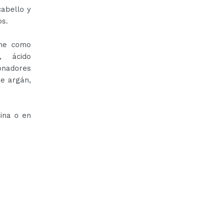
abello y
os.
ene como
s, ácido
onadores
de argán,
ina o en