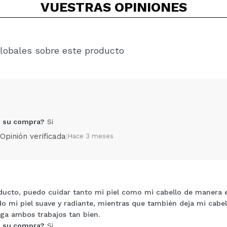
VUESTRAS
OPINIONES
lobales sobre este producto
 su compra?
Si
Opinión verificada
|
Hace 3 meses
ucto, puedo cuidar tanto mi piel como mi cabello de manera ef
Compartir un vídeo o una foto
o mi piel suave y radiante, mientras que también deja mi cabell
Tu vídeo podría ser el primero. Imagínatelo...
ga ambos trabajos tan bien.
 su compra?
Si