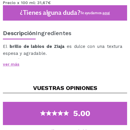
Precio x 100 ml: 31,67€
¿Tienes alguna duda?
Te ayudamos
aquí
Descripción
Ingredientes
El
brillo de labios de Ziaja
es dulce con una textura
espesa y agradable.
Este bálsamo labial no pegajoso contiene ingredientes
ver más
nutritivos y aroma veraniego a sandía.
Proporciona un brillo natura a los labios.
Suaviza, nutre e ilumina sutilmente.
VUESTRAS
OPINIONES
Vegano.
5.00