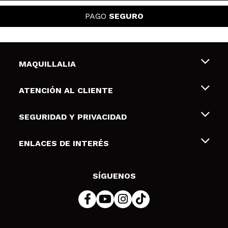
PAGO
SEGURO
MAQUILLALIA
Sobre nosotros
ATENCIÓN AL CLIENTE
Empleo
Envíos y devoluciones
SEGURIDAD Y PRIVACIDAD
Tarjetas de Regalo
Desistimiento / Devoluciones
Terminos y condiciones de uso
ENLACES DE INTERÉS
Formas de pago
Pólitica de Privacidad
Contacto
Descuento Estudiantes
Política de cookies
SÍGUENOS
Resolución de litigios en línea (ODR)