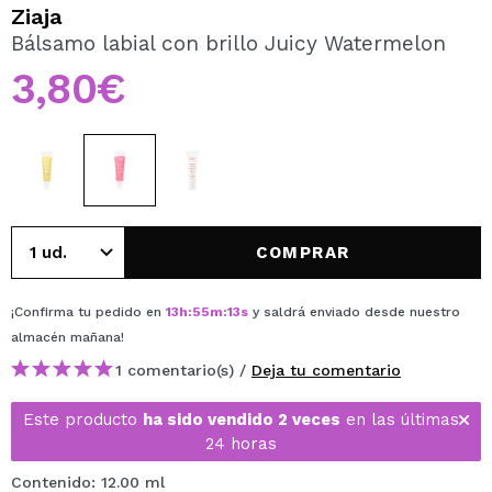
QUIERO REGISTRARME
Ziaja
Bálsamo labial con brillo Juicy Watermelon
Al crear una cuenta en Maquillalia.com podrás realizar
tus compras rápidamente, revisar el estado de tus
3,80€
pedidos y consultar tus operaciones anteriores.
CREAR CUENTA
COMPRAR
¡Confirma tu pedido en
13
h
:
55
m
:
13
s
y saldrá enviado desde nuestro
almacén
mañana
!
1 comentario(s) /
Deja tu comentario
Este producto
ha sido vendido 2 veces
en las últimas
24 horas
Contenido: 12.00 ml