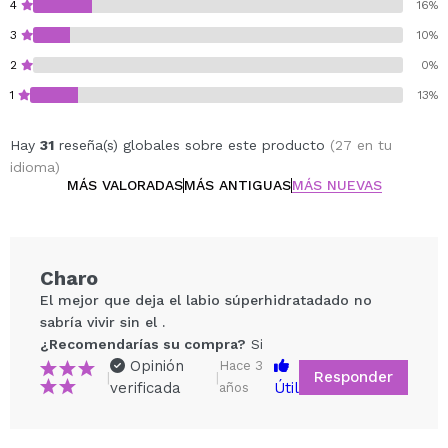
4
16%
3
10%
2
0%
1
13%
Hay
31
reseña(s) globales sobre este producto
(27 en tu
idioma)
MÁS VALORADAS
MÁS ANTIGUAS
MÁS NUEVAS
Charo
El mejor que deja el labio súperhidratadado no
sabría vivir sin el .
¿Recomendarías su compra?
Si
Opinión
Hace 3
Responder
|
|
verificada
Útil
años