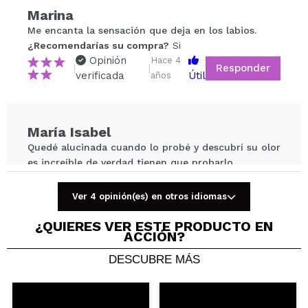
Compartir un vídeo o una foto
Marina
Tu vídeo podría ser el primero. Imagínatelo...
Me encanta la sensación que deja en los labios.
¿Recomendarías su compra?
Si
Opinión
Hace 4
Responder
|
|
¿Recomendarías su compra?
Si
No
verificada
Útil
años
5/5
ENVIAR
María Isabel
Quedé alucinada cuando lo probé y descubrí su olor
es increíble de verdad tienen que probarlo
¿Recomendarías su compra?
Si
Responder
Útil
Ver 4 opinión(es) en otros idiomas
|
Hace 4 años
¿QUIERES VER ESTE PRODUCTO EN
ACCIÓN?
Judit
DESCUBRE MÁS
Hidratación muy buena.
¿Recomendarías su compra?
Si
Opinión
Hace 5