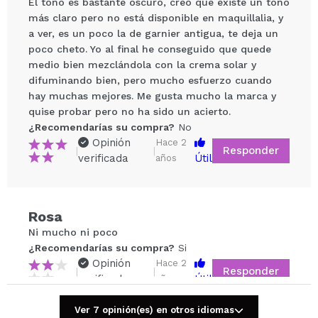
El tono es bastante oscuro, creo que existe un tono
más claro pero no está disponible en maquillalia, y
a ver, es un poco la de garnier antigua, te deja un
poco cheto. Yo al final he conseguido que quede
medio bien mezclándola con la crema solar y
difuminando bien, pero mucho esfuerzo cuando
hay muchas mejores. Me gusta mucho la marca y
quise probar pero no ha sido un acierto.
Compartir un vídeo o una foto
¿Recomendarías su compra?
No
Tu vídeo podría ser el primero. Imagínatelo...
Opinión
Hace 2
Responder
|
|
verificada
Útil
años
¿Recomendarías su compra?
Si
No
5/5
Rosa
Ni mucho ni poco
ENVIAR
¿Recomendarías su compra?
Si
Opinión
Hace 2
Responder
|
|
verificada
Útil
años
Ver 7 opinión(es) en otros idiomas