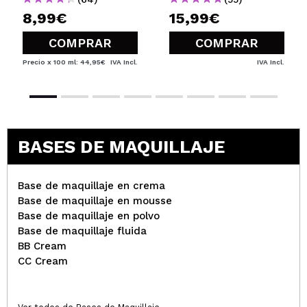
8,99€
15,99€
Sue
aún no la he probado bien del todo, pero de
COMPRAR
COMPRAR
momento me gusta
Precio x 100 ml: 44,95€
IVA Incl.
IVA Incl.
¿Recomendarías su compra?
Si
Opinión
Hace 4
Responder
|
|
verificada
Útil
años
BASES DE MAQUILLAJE
Marta
es genial
¿Recomendarías su compra?
Si
Base de maquillaje en crema
Opinión
Hace 4
Base de maquillaje en mousse
Responder
|
|
verificada
Útil
años
Base de maquillaje en polvo
Base de maquillaje fluida
BB Cream
CC Cream
Laura
Perfecto!! Muy contenta con el producto!! :)
¿Recomendarías su compra?
Si