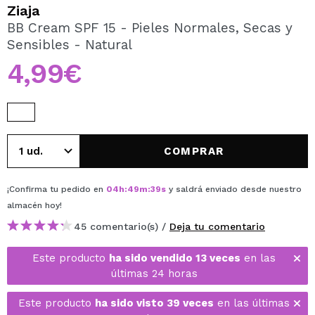
QUIERO REGISTRARME
Ziaja
BB Cream SPF 15 - Pieles Normales, Secas y
Al crear una cuenta en Maquillalia.com podrás realizar
Sensibles - Natural
tus compras rápidamente, revisar el estado de tus
pedidos y consultar tus operaciones anteriores.
4,99€
CREAR CUENTA
COMPRAR
¡Confirma tu pedido en
04
h
:
49
m
:
38
s
y saldrá enviado desde nuestro
almacén
hoy
!
45 comentario(s) /
Deja tu comentario
Este producto
ha sido vendido 13 veces
en las
últimas 24 horas
Este producto
ha sido visto 39 veces
en las últimas