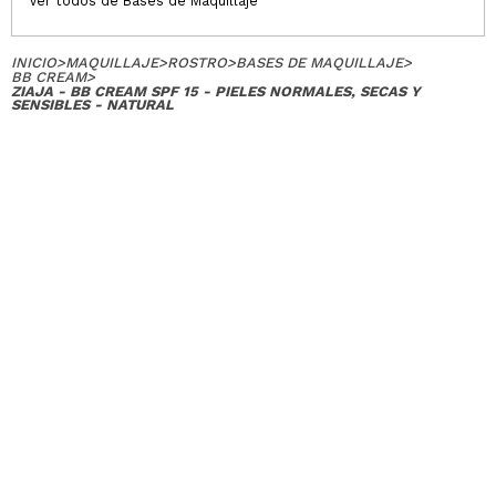
Ver todos de Bases de Maquillaje
Responder
Útil
|
Hace 5 años
INICIO
>
MAQUILLAJE
>
ROSTRO
>
BASES DE MAQUILLAJE
>
BB CREAM
>
ZIAJA - BB CREAM SPF 15 - PIELES NORMALES, SECAS Y
SENSIBLES - NATURAL
Macarena
Cumple su función, unifica y no parchea pero la
protección es muy baja
¿Recomendarías su compra?
Si
Opinión
Hace 5
Responder
|
|
verificada
Útil
años
Montserrat
Buena cubre poco pero es lo que yo necesito
unificar el tono de piel y me encanta.
¿Recomendarías su compra?
Si
Opinión
Hace 5
Responder
|
|
verificada
Útil
años