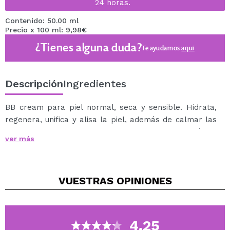
24 horas.
Contenido: 50.00 ml
Precio x 100 ml: 9,98€
¿Tienes alguna duda?
Te ayudamos
aquí
Descripción
Ingredientes
BB cream para piel normal, seca y sensible. Hidrata,
regenera, unifica y alisa la piel, además de calmar las
irritaciones gracias a sus ingredientes activos: el ácido
ver más
hialurónico, la provitamina B5, la vitamina E y la
Caesalpinia Spinosa (tara, leguminosa de porte
arbóreo que aporta hidratación inmediata), los filtros
VUESTRAS
OPINIONES
UVA y UVB y los pigmentos minerales estabilizantes.
SPF 15.
4.25