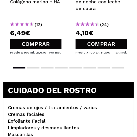
verificada
Útil
años
Colágeno marino + HA
de noche con leche
de cabra
Alba
(12)
(24)
6,49€
4,10€
Toda esta gama es mi skincare básico para piel
mixta deshidratada con varios serums que voy
COMPRAR
COMPRAR
cambiando.
Me ha mejorado la calidad cutánea una barbaridad
Precio x 100 ml: 21,63€
IVA Incl.
Precio x 100 gr: 8,20€
IVA Incl.
¿Recomendarías su compra?
Si
Opinión
Hace 4
Responder
|
|
verificada
Útil
años
CUIDADO DEL ROSTRO
Paqui
Hay cremas mejores por un precio similar
Cremas de ojos / tratamientos / varios
¿Recomendarías su compra?
No
Cremas faciales
Responder
Útil
|
Hace 4 años
Exfoliante Facial
Limpiadores y desmaquillantes
Mascarillas