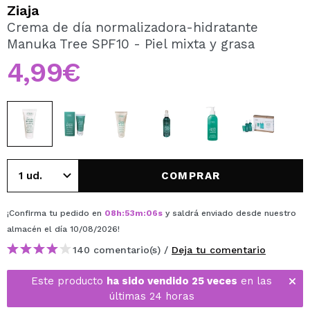
QUIERO REGISTRARME
Ziaja
Crema de día normalizadora-hidratante
Al crear una cuenta en Maquillalia.com podrás realizar
Manuka Tree SPF10 - Piel mixta y grasa
tus compras rápidamente, revisar el estado de tus
pedidos y consultar tus operaciones anteriores.
4,99€
CREAR CUENTA
COMPRAR
¡Confirma tu pedido en
08
h
:
53
m
:
06
s
y saldrá enviado desde nuestro
almacén
el día 10/08/2026
!
140 comentario(s) /
Deja tu comentario
Este producto
ha sido vendido 25 veces
en las
últimas 24 horas