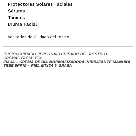
Protectores Solares Faciales
Isabel
Sérums
no es la crema más confortable que he probado.
Tónicos
Una vez aplicada hidrata pero no aguanta la
Bruma Facial
hidratación mucho tiempo.
¿Recomendarías su compra?
No
Ver todos de Cuidado del rostro
Opinión
Hace 4
Responder
|
|
verificada
Útil
años
INICIO
>
CUIDADO PERSONAL
>
CUIDADO DEL ROSTRO
>
CREMAS FACIALES
>
ZIAJA - CREMA DE DÍA NORMALIZADORA-HIDRATANTE MANUKA
TREE SPF10 - PIEL MIXTA Y GRASA
Nerea
Deja la piel suave e hidratada y al poco tiempo de
uso se nota la reducción de poros y regulación del
sebo. Increíble. Repetiré seguro.
¿Recomendarías su compra?
Si
Opinión
Hace 4
Responder
|
|
verificada
Útil
años