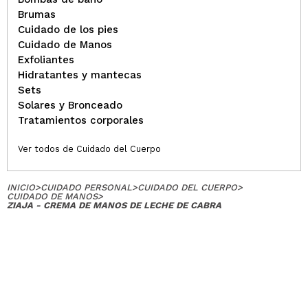
Brumas
Cuidado de los pies
Cuidado de Manos
Elena
Exfoliantes
Buenísima como hidratante
Hidratantes y mantecas
¿Recomendarías su compra?
Si
Sets
Opinión
Hace 5
Solares y Bronceado
Responder
|
|
verificada
Útil
años
Tratamientos corporales
Ver todos de Cuidado del Cuerpo
Laura
INICIO
>
CUIDADO PERSONAL
>
CUIDADO DEL CUERPO
>
Deja las manos muy suaves
CUIDADO DE MANOS
>
¿Recomendarías su compra?
Si
ZIAJA - CREMA DE MANOS DE LECHE DE CABRA
Opinión
Hace 5
Responder
|
|
verificada
Útil
años
Mercedes
Una crema de manos normalita, no es la que más