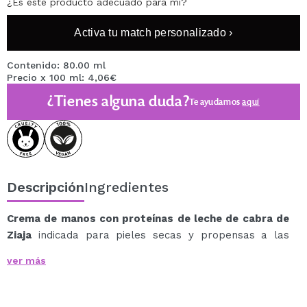
¿Es este producto adecuado para mí?
Activa tu match personalizado ›
Contenido: 80.00 ml
Precio x 100 ml: 4,06€
¿Tienes alguna duda?
Te ayudamos
aquí
Descripción
Ingredientes
Crema de manos con proteínas de leche de cabra de
Ziaja
indicada para pieles secas y propensas a las
arrugas.
ver más
Hidrata profundamente, alisa y hace la piel más
flexible.
Revitaliza la epidermis y ablanda la piel áspera.