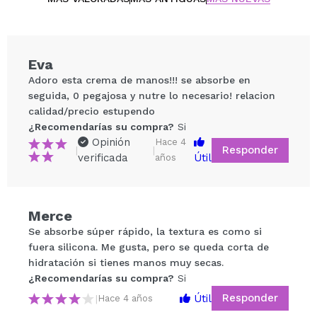
Eva
Adoro esta crema de manos!!! se absorbe en
seguida, 0 pegajosa y nutre lo necesario! relacion
calidad/precio estupendo
¿Recomendarías su compra?
Si
Opinión
Hace 4
Responder
|
|
verificada
Útil
años
Compartir un vídeo o una foto
Merce
Tu vídeo podría ser el primero. Imagínatelo...
Se absorbe súper rápido, la textura es como si
fuera silicona. Me gusta, pero se queda corta de
¿Recomendarías su compra?
Si
No
hidratación si tienes manos muy secas.
5/5
¿Recomendarías su compra?
Si
Responder
Útil
|
Hace 4 años
ENVIAR