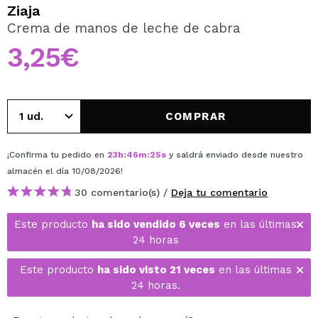
QUIERO REGISTRARME
Ziaja
Crema de manos de leche de cabra
Al crear una cuenta en Maquillalia.com podrás realizar
tus compras rápidamente, revisar el estado de tus
3,25€
pedidos y consultar tus operaciones anteriores.
CREAR CUENTA
COMPRAR
¡Confirma tu pedido en
23
h
:
46
m
:
25
s
y saldrá enviado desde nuestro
almacén
el día 10/08/2026
!
30 comentario(s) /
Deja tu comentario
Este producto
ha sido vendido 6 veces
en las últimas
24 horas
Este producto
ha sido visto 21 veces
en las últimas
24 horas.