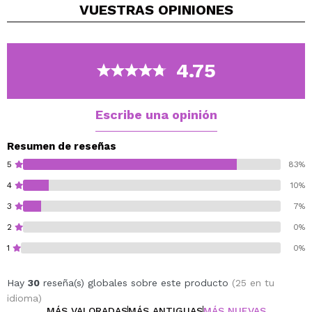
VUESTRAS
OPINIONES
Refuerza las uñas, trabajando para prevenir su división
y rotura.
Ingredientes activos: complejo de leche de cabra,
provitamina B5 (d-panthenol), vitamina A, vitamina E.
4.75
Vegan.
Cruelty free.
Escribe una opinión
Resumen de reseñas
5
83%
4
10%
3
7%
2
0%
1
0%
Hay
30
reseña(s) globales sobre este producto
(25 en tu
idioma)
MÁS VALORADAS
MÁS ANTIGUAS
MÁS NUEVAS