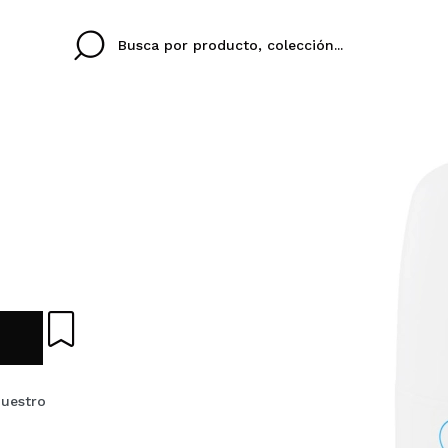
Cristina
Antonia
Ines
No tengo cuenta aqu
U IDIOMA
ez que
Buena experiencia
Muy bien
Spedizi
QUIER
ESPAÑOL
ENGLISH
eriencia
imballa
ajería.
elegan
colori sc
Al crear una cuenta en
rápidamente, revisar e
nuestro
anteriores.