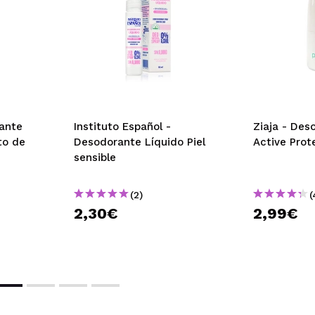
 su compra?
Si
Opinión verificada
|
Hace 2 años
arias veces y la unica pega que le pongo es que a larga manch
ante
Instituto Español -
Ziaja - Des
 su compra?
Si
to de
Desodorante Líquido Piel
Active Prot
sensible
Opinión verificada
|
Hace 3 años
(2)
(
2,30€
2,99€
s
 a limpio, como a salvo
 su compra?
Si
Opinión verificada
|
Hace 3 años