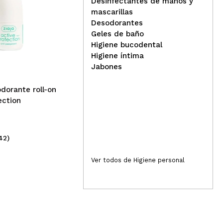
Desinfectantes de manos y
mascarillas
Desodorantes
Responder
Útil
Geles de baño
SVR - *Spirial* -
Tul
Higiene bucodental
Desodorante en crema
De
Higiene íntima
antitranspirante 48h Deo-
ant
Jabones
Creme
Nub
a la ropa. Mi sudor es fuerte y me aguanta bastante.
odorante roll-on
ection
Responder
Útil
42)
(1)
14,90€
1,
Ver todos de Higiene personal
Responder
Útil