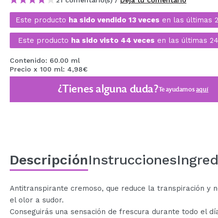
21 comentario(s) /
Deja tu comentario
MAQUIFARMA
Este producto
ha sido vendido 13 veces
en las últimas 
KOREA ZONE
Este producto
ha sido visto 44 veces
en las últimas 24
TRAVEL SIZE
Contenido: 60.00 ml
NATURE
Precio x 100 ml: 4,98€
¿Tienes alguna duda?
Te ayudamos
aquí
OFERTAS
OUTLET
¡HAN VUELTO!
PRÓXIMAMENTE
Descripción
Instrucciones
Ingred
BLOG
Antitranspirante cremoso, que reduce la transpiración y n
el olor a sudor.
Conseguirás una sensación de frescura durante todo el dí