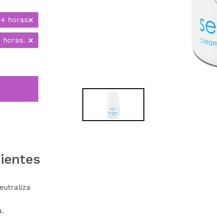
24 horas
 horas.
ientes
eutraliza
a.