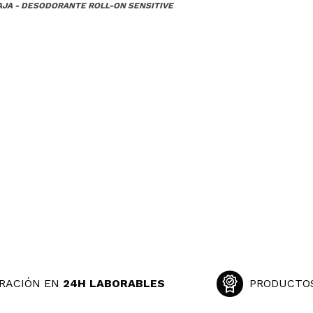
AJA - DESODORANTE ROLL-ON SENSITIVE
y sin irritar la piel.
 su compra?
Si
Opinión verificada
|
Hace 4 años
, no me ha servido para neutralizar el olor, no lo recomiendo.
 su compra?
No
Opinión verificada
|
Hace 4 años
funcion la cumplen pero no me gusta el holor, huele como a 
 su compra?
No
RACIÓN EN
24H LABORABLES
PRODUCTO
Opinión verificada
|
Hace 4 años