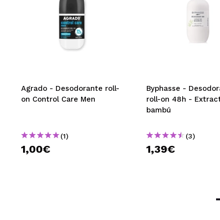
No te abandona
¿Recomendarías
|
María
Lo he comprado v
Agrado - Desodorante roll-
Byphasse - Desodor
¿Recomendarías
on Control Care Men
roll-on 48h - Extrac
bambú
|
(1)
(3)
1,00€
1,39€
María Jesú
Me gusta su olor
¿Recomendarías
|