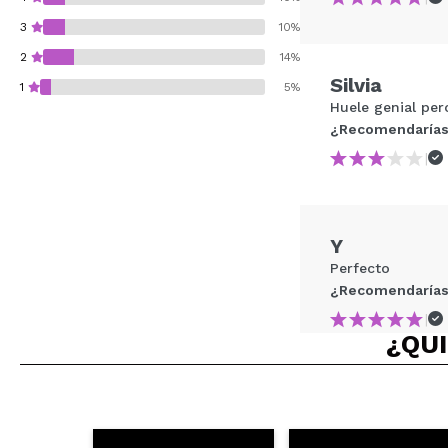
3
10%
2
14%
Silvia
1
5%
Huele genial per
¿Recomendarías
|
¿Recomendarías su 
Y
ENVI
Perfecto
¿Recomendarías
|
¿QUI
Amaya
No me funcionó 