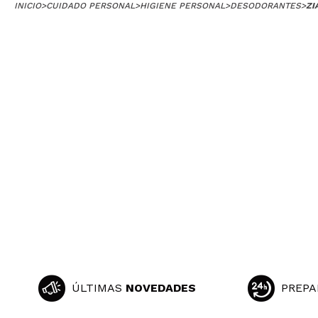
INICIO
>
CUIDADO PERSONAL
>
HIGIENE PERSONAL
>
DESODORANTES
>
ZI
Trini
Protege muy bien 
¿Recomendarías
|
Laura
No me ha gustado
¿Recomendarías
|
angela
supongo que la 
¿Recomendarías
ÚLTIMAS
NOVEDADES
PREPA
|