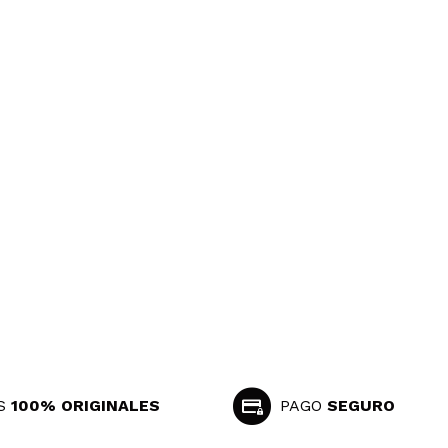
Responder
Útil
Responder
Útil
hombre no me gusta
S
100% ORIGINALES
PAGO
SEGURO
Responder
Útil