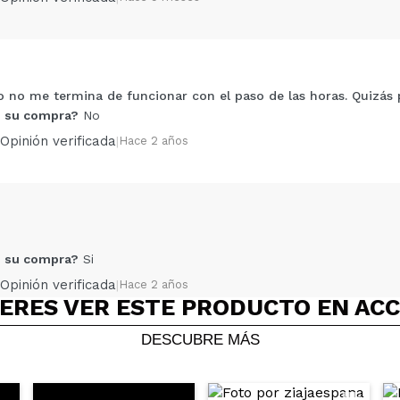
o no me termina de funcionar con el paso de las horas. Quizás pa
Compartir un vídeo o una foto
 su compra?
No
Tu vídeo podría ser el primero. Imagínatelo...
Opinión verificada
|
Hace 2 años
5/
compra?
Si
No
AR
 su compra?
Si
Opinión verificada
|
Hace 2 años
ERES VER ESTE PRODUCTO EN AC
DESCUBRE MÁS
demasiado bien y no me gust que sea antitranspirante