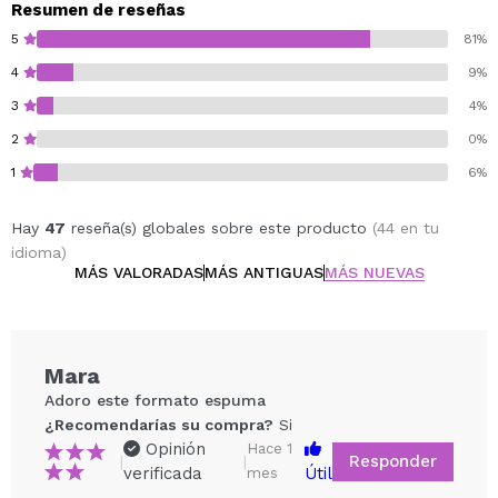
Resumen de reseñas
5
81%
4
9%
3
4%
2
0%
1
6%
Hay
47
reseña(s) globales sobre este producto
(44 en tu
idioma)
MÁS VALORADAS
MÁS ANTIGUAS
MÁS NUEVAS
Mara
Adoro este formato espuma
¿Recomendarías su compra?
Si
Opinión
Hace 1
Responder
|
|
verificada
Útil
mes