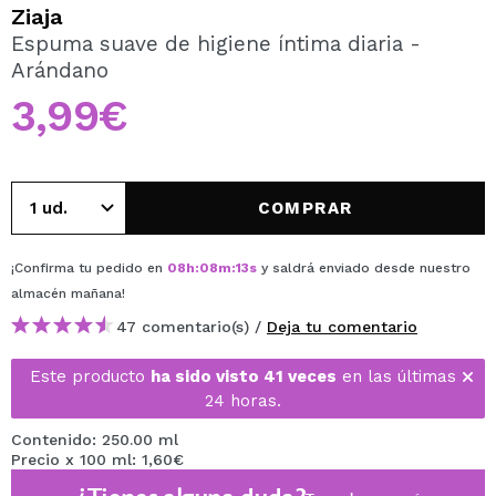
QUIERO REGISTRARME
Ziaja
Espuma suave de higiene íntima diaria -
Al crear una cuenta en Maquillalia.com podrás realizar
Arándano
tus compras rápidamente, revisar el estado de tus
pedidos y consultar tus operaciones anteriores.
3,99€
CREAR CUENTA
COMPRAR
¡Confirma tu pedido en
08
h
:
08
m
:
12
s
y saldrá enviado desde nuestro
almacén
mañana
!
47 comentario(s) /
Deja tu comentario
Este producto
ha sido visto 41 veces
en las últimas
24 horas.
Contenido: 250.00 ml
Precio x 100 ml: 1,60€