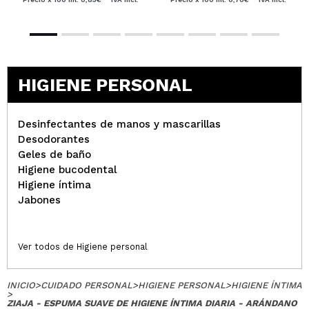
Responder
|
|
verificada
Útil
años
Patricia Yazmin
HIGIENE PERSONAL
Excelente, a mi me viene muy bien y ya llevo
comprandolo por mas de un año
¿Recomendarías su compra?
Si
Desinfectantes de manos y mascarillas
Opinión
Hace 3
Responder
|
|
Desodorantes
verificada
Útil
años
Geles de baño
Higiene bucodental
Higiene íntima
Jabones
Ana
Funciona bien, huele bien, lo único que no me
gusta es que cuando está ya medio vacío cuesta
Ver todos de Higiene personal
sacar la espuma
¿Recomendarías su compra?
Si
Opinión
Hace 3
Responder
INICIO
>
CUIDADO PERSONAL
>
HIGIENE PERSONAL
>
HIGIENE ÍNTIMA
|
|
verificada
Útil
años
>
ZIAJA - ESPUMA SUAVE DE HIGIENE ÍNTIMA DIARIA - ARÁNDANO