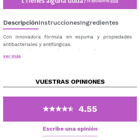
¿Tienes alguna duda?
Te ayudamos
aquí
Descripción
Instrucciones
Ingredientes
Con innovadora fórmula en espuma y propiedades
antibacteriales y antifúngicas.
Contiene néctar de arándano, ácido láctico regulador
ver más
del pH y una novedad en higiene íntima: ácido úrico
antimicrobiano.
VUESTRAS
OPINIONES
Protege la zona mucosa, calma irritaciones y escozor.
Contiene sustancias delicadas para el lavado.
4.55
Libre de SLES.
A partir de 12 años.
Escribe una opinión