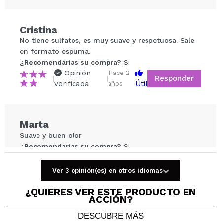
Cristina
Compartir un vídeo o una foto
No tiene sulfatos, es muy suave y respetuosa. Sale
Tu vídeo podría ser el primero. Imagínatelo...
en formato espuma.
¿Recomendarías su compra?
Si
Opinión
Hace 2
Responder
|
|
¿Recomendarías su compra?
Si
No
verificada
Útil
años
5/5
ENVIAR
Marta
Suave y buen olor
¿Recomendarías su compra?
Si
Opinión
Hace 2
Responder
|
|
verificada
Útil
años
Ver 3 opinión(es) en otros idiomas
¿QUIERES VER ESTE PRODUCTO EN
ACCIÓN?
Cristina
DESCUBRE MÁS
Me encanta, huele muy bien y es muy agradable, no