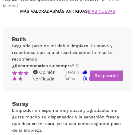
idioma)
MÁS VALORADAS
MÁS ANTIGUAS
MÁS NUEVAS
Ruth
Segundo paso de mi doble limpieza. Es suave y
respetuoso con la piel reactiva como la mía. Lo
recomiendo.
¿Recomendarías su compra?
Si
Opinión
Hace 3
Responder
|
|
verificada
Útil
años
Compartir un vídeo o una foto
Saray
Tu vídeo podría ser el primero. Imagínatelo...
Limpiador en espuma muy suave y agradable, me
gusta mucho su dispensador y la sensación fresca
¿Recomendarías su compra?
Si
No
que deja en mi cara, yo lo uso como segundo paso
5/5
de la limpieza