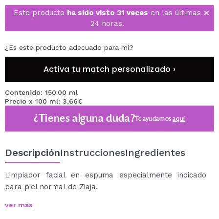
Este producto
ha sido visto 31 veces
en las últimas
24 horas.
¿Es este producto adecuado para mí?
Activa tu match personalizado ›
Contenido: 150.00 ml
Precio x 100 ml: 3,66€
¿Tienes alguna duda?
Te ayudamos
aquí
Descripción
Instrucciones
Ingredientes
Limpiador facial en espuma especialmente indicado
para piel normal de Ziaja.
Esta espuma limpia suave y eficazmente la piel
ver más
hidratándola durante el lavado.