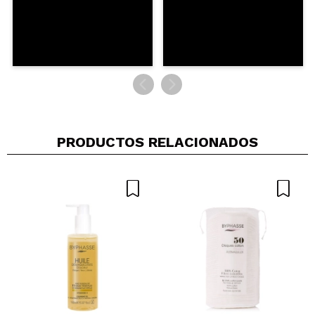
INMACULADA
Me gusta como funciona
¿Recomendarías su compra?
Si
Opinión
Hace 3
Responder
|
|
verificada
Útil
años
PRODUCTOS RELACIONADOS
Myriam
Lo combino siempre con el gel de Manuka...un
imprescindible
¿Recomendarías su compra?
Si
Opinión
Hace 3
Responder
|
|
verificada
Útil
años
Silvia
Funciona muy bien