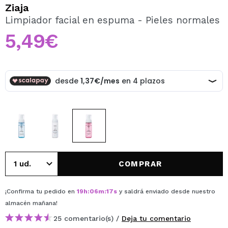
QUIERO REGISTRARME
Ziaja
Limpiador facial en espuma - Pieles normales
Al crear una cuenta en Maquillalia.com podrás realizar
tus compras rápidamente, revisar el estado de tus
5,49€
pedidos y consultar tus operaciones anteriores.
CREAR CUENTA
COMPRAR
¡Confirma tu pedido en
19
h
:
06
m
:
17
s
y saldrá enviado desde nuestro
almacén
mañana
!
25 comentario(s) /
Deja tu comentario