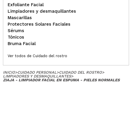
¿Recomendarías su compra?
Si
Exfoliante Facial
Opinión
Hace 4
Limpiadores y desmaquillantes
Responder
|
|
verificada
Útil
años
Mascarillas
Protectores Solares Faciales
Sérums
Tónicos
Esperanza
Bruma Facial
Limpiador muy suave, con un agradable aroma y
que limpia correctamente. Yo tengo la piel mixta y
Ver todos de Cuidado del rostro
me la deja muy limpita.
¿Recomendarías su compra?
Si
Opinión
Hace 4
INICIO
>
CUIDADO PERSONAL
>
CUIDADO DEL ROSTRO
>
Responder
|
|
LIMPIADORES Y DESMAQUILLANTES
>
verificada
Útil
años
ZIAJA - LIMPIADOR FACIAL EN ESPUMA - PIELES NORMALES
Raquel
Limpia muy bien el rostro y huele de maravilla
¿Recomendarías su compra?
Si
Opinión
Hace 4
Responder
|
|
verificada
Útil
años